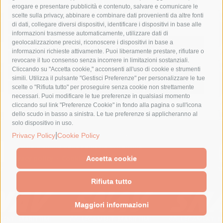
erogare e presentare pubblicità e contenuto, salvare e comunicare le
lavori
lorenzo balducelli
mare
massa lubrense
scelte sulla privacy, abbinare e combinare dati provenienti da altre fonti
di dati, collegare diversi dispositivi, identificare i dispositivi in base alle
massimo coppola
Meta
napoli
ordinanza
informazioni trasmesse automaticamente, utilizzare dati di
penisola sorrentina
piano di sorrento
polizia municipale
geolocalizzazione precisi, riconoscere i dispositivi in base a
informazioni richieste attivamente. Puoi liberamente prestare, rifiutare o
protezione civile
Regione Campania
sant'agnello
revocare il tuo consenso senza incorrere in limitazioni sostanziali.
Cliccando su "Accetta cookie," acconsenti all'uso di cookie e strumenti
sindaco cuomo
sorrento
studenti
temporali
treni
simili. Utilizza il pulsante "Gestisci Preferenze" per personalizzare le tue
turismo
Vico Equense
villa fiorentino
vincenzo de luca
scelte o "Rifiuta tutto" per proseguire senza cookie non strettamente
necessari. Puoi modificare le tue preferenze in qualsiasi momento
cliccando sul link "Preferenze Cookie" in fondo alla pagina o sull'icona
dello scudo in basso a sinistra. Le tue preferenze si applicheranno al
solo dispositivo in uso.
© 2015 SorrentoPress. All rights reserved.
|
Privacy Policy
Cookie Policy
Il giornale online della Penisola Sorrentina
Privacy policy
-
Cookie Policy
Accetta cookie
Rifiuta tutto
Maggiori informazioni