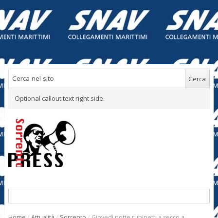
Optional callout text right side.
Home
/
Attualità
/
Sorrento
/
Giovedì notte rubinetti a secco a