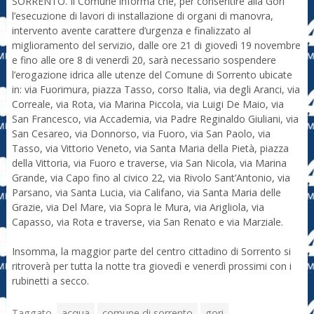
SORRENTO. Il Comune informa che, per consentire alla Gori
l’esecuzione di lavori di installazione di organi di manovra,
intervento avente carattere d’urgenza e finalizzato al
miglioramento del servizio, dalle ore 21 di giovedì 19 novembre
e fino alle ore 8 di venerdì 20, sarà necessario sospendere
l’erogazione idrica alle utenze del Comune di Sorrento ubicate
in: via Fuorimura, piazza Tasso, corso Italia, via degli Aranci, via
Correale, via Rota, via Marina Piccola, via Luigi De Maio, via
San Francesco, via Accademia, via Padre Reginaldo Giuliani, via
San Cesareo, via Donnorso, via Fuoro, via San Paolo, via
Tasso, via Vittorio Veneto, via Santa Maria della Pietà, piazza
della Vittoria, via Fuoro e traverse, via San Nicola, via Marina
Grande, via Capo fino al civico 22, via Rivolo Sant’Antonio, via
Parsano, via Santa Lucia, via Califano, via Santa Maria delle
Grazie, via Del Mare, via Sopra le Mura, via Arigliola, via
Capasso, via Rota e traverse, via San Renato e via Marziale.
Insomma, la maggior parte del centro cittadino di Sorrento si
ritroverà per tutta la notte tra giovedì e venerdì prossimi con i
rubinetti a secco.
Taggato
acqua
comune di sorrento
gori