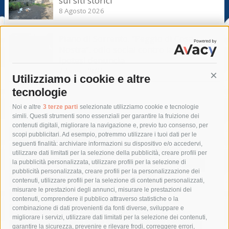
sui siti storici
8 Agosto 2026
Piano di Sorrento. “Peggio di Cosa
Nostra”, odio social contro la giunta.
Ipotesi denuncia
7 Agosto 2026
Utilizziamo i cookie e altre
Cont
tecnologie
Tag
Noi e altre
3 terze parti
selezionate utilizziamo cookie e tecnologie
simili. Questi strumenti sono essenziali per garantire la fruizione dei
contenuti digitali, migliorare la navigazione e, previo tuo consenso, per
acqua
allerta meteo
anas
scopi pubblicitari. Ad esempio, potremmo utilizzare i tuoi dati per le
seguenti finalità: archiviare informazioni su dispositivo e/o accedervi,
area marina protetta di punta campanella
arresto
utilizzare dati limitati per la selezione della pubblicità, creare profili per
la pubblicità personalizzata, utilizzare profili per la selezione di
Asl Napoli 3 sud
capitaneria di porto
capri
carabinieri
pubblicità personalizzata, creare profili per la personalizzazione dei
castellammare di stabia
circumvesuviana
contenuti, utilizzare profili per la selezione di contenuti personalizzati,
misurare le prestazioni degli annunci, misurare le prestazioni dei
comune di sorrento
concerto
contagi
contenuti, comprendere il pubblico attraverso statistiche o la
combinazione di dati provenienti da fonti diverse, sviluppare e
costiera amalfitana
covid-19
eav
elezioni
migliorare i servizi, utilizzare dati limitati per la selezione dei contenuti,
fondazione sorrento
gori
guardia costiera
incidente
garantire la sicurezza, prevenire e rilevare frodi, correggere errori,