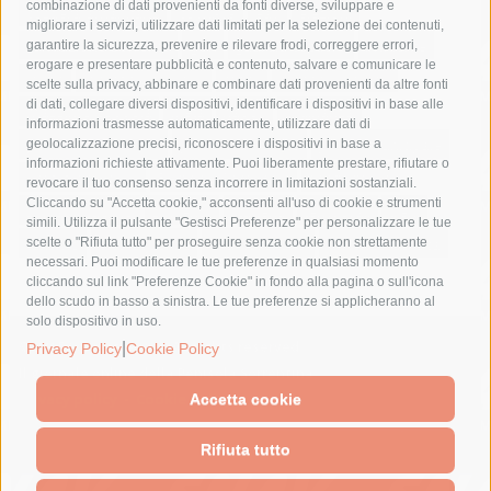
combinazione di dati provenienti da fonti diverse, sviluppare e
costiera amalfitana
covid-19
eav
elezioni
migliorare i servizi, utilizzare dati limitati per la selezione dei contenuti,
fondazione sorrento
gori
guardia costiera
incidente
garantire la sicurezza, prevenire e rilevare frodi, correggere errori,
erogare e presentare pubblicità e contenuto, salvare e comunicare le
lavori
lorenzo balducelli
mare
massa lubrense
scelte sulla privacy, abbinare e combinare dati provenienti da altre fonti
di dati, collegare diversi dispositivi, identificare i dispositivi in base alle
massimo coppola
Meta
napoli
ordinanza
informazioni trasmesse automaticamente, utilizzare dati di
penisola sorrentina
piano di sorrento
polizia municipale
geolocalizzazione precisi, riconoscere i dispositivi in base a
informazioni richieste attivamente. Puoi liberamente prestare, rifiutare o
protezione civile
Regione Campania
sant'agnello
revocare il tuo consenso senza incorrere in limitazioni sostanziali.
Cliccando su "Accetta cookie," acconsenti all'uso di cookie e strumenti
sindaco cuomo
sorrento
studenti
temporali
treni
simili. Utilizza il pulsante "Gestisci Preferenze" per personalizzare le tue
turismo
Vico Equense
villa fiorentino
vincenzo de luca
scelte o "Rifiuta tutto" per proseguire senza cookie non strettamente
necessari. Puoi modificare le tue preferenze in qualsiasi momento
cliccando sul link "Preferenze Cookie" in fondo alla pagina o sull'icona
dello scudo in basso a sinistra. Le tue preferenze si applicheranno al
solo dispositivo in uso.
© 2015 SorrentoPress. All rights reserved.
|
Privacy Policy
Cookie Policy
Il giornale online della Penisola Sorrentina
Privacy policy
-
Cookie Policy
Accetta cookie
Rifiuta tutto