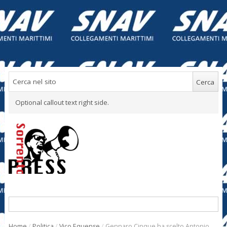
Optional callout text right side.
Home
/
Politica
/
Vico Equense
/
Gennaro Cinque ha scelto Antonio