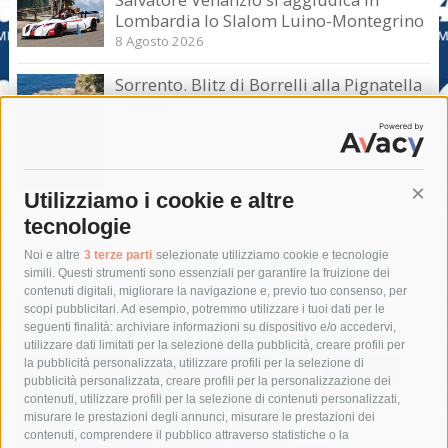
Lombardia lo Slalom Luino-Montegrino
8 Agosto 2026
Sorrento. Blitz di Borrelli alla Pignatella
– video –
8 Agosto 2026
Utilizziamo i cookie e altre
Cont
tecnologie
Tag
Noi e altre
3 terze parti
selezionate utilizziamo cookie e tecnologie
simili. Questi strumenti sono essenziali per garantire la fruizione dei
contenuti digitali, migliorare la navigazione e, previo tuo consenso, per
acqua
allerta meteo
anas
scopi pubblicitari. Ad esempio, potremmo utilizzare i tuoi dati per le
seguenti finalità: archiviare informazioni su dispositivo e/o accedervi,
area marina protetta di punta campanella
arresto
utilizzare dati limitati per la selezione della pubblicità, creare profili per
la pubblicità personalizzata, utilizzare profili per la selezione di
Asl Napoli 3 sud
capitaneria di porto
capri
carabinieri
pubblicità personalizzata, creare profili per la personalizzazione dei
castellammare di stabia
circumvesuviana
contenuti, utilizzare profili per la selezione di contenuti personalizzati,
misurare le prestazioni degli annunci, misurare le prestazioni dei
comune di sorrento
concerto
contagi
contenuti, comprendere il pubblico attraverso statistiche o la