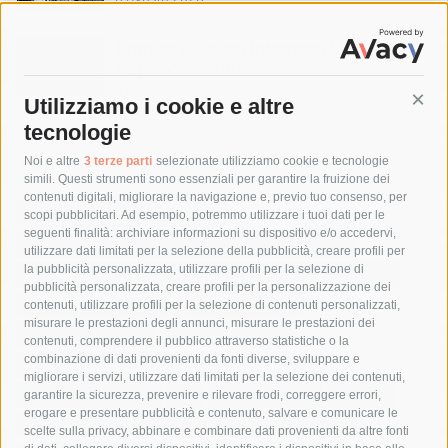
Domani e sabato interrotta la linea Eav
Napoli-Sorrento
6 Agosto 2026
Utilizziamo i cookie e altre
Cont
tecnologie
Tag
Noi e altre
3 terze parti
selezionate utilizziamo cookie e tecnologie
simili. Questi strumenti sono essenziali per garantire la fruizione dei
contenuti digitali, migliorare la navigazione e, previo tuo consenso, per
acqua
allerta meteo
anas
scopi pubblicitari. Ad esempio, potremmo utilizzare i tuoi dati per le
seguenti finalità: archiviare informazioni su dispositivo e/o accedervi,
area marina protetta di punta campanella
arresto
utilizzare dati limitati per la selezione della pubblicità, creare profili per
la pubblicità personalizzata, utilizzare profili per la selezione di
Asl Napoli 3 sud
capitaneria di porto
capri
carabinieri
pubblicità personalizzata, creare profili per la personalizzazione dei
castellammare di stabia
circumvesuviana
contenuti, utilizzare profili per la selezione di contenuti personalizzati,
misurare le prestazioni degli annunci, misurare le prestazioni dei
comune di sorrento
concerto
contagi
contenuti, comprendere il pubblico attraverso statistiche o la
combinazione di dati provenienti da fonti diverse, sviluppare e
costiera amalfitana
covid-19
eav
elezioni
migliorare i servizi, utilizzare dati limitati per la selezione dei contenuti,
fondazione sorrento
gori
guardia costiera
incidente
garantire la sicurezza, prevenire e rilevare frodi, correggere errori,
erogare e presentare pubblicità e contenuto, salvare e comunicare le
lavori
lorenzo balducelli
mare
massa lubrense
scelte sulla privacy, abbinare e combinare dati provenienti da altre fonti