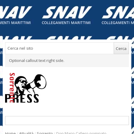
Optional callout text right side.
Home
/
Attualità
/
Sorrento
/
Don Mario Cafiero nominato