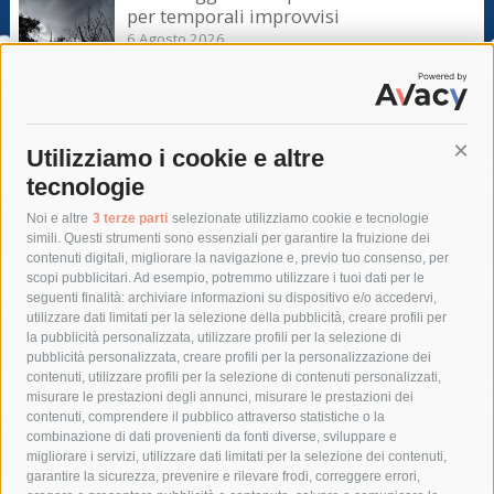
per temporali improvvisi
6 Agosto 2026
Domani e sabato interrotta la linea Eav
Napoli-Sorrento
6 Agosto 2026
Utilizziamo i cookie e altre
Cont
tecnologie
Tag
Noi e altre
3 terze parti
selezionate utilizziamo cookie e tecnologie
simili. Questi strumenti sono essenziali per garantire la fruizione dei
contenuti digitali, migliorare la navigazione e, previo tuo consenso, per
acqua
allerta meteo
anas
scopi pubblicitari. Ad esempio, potremmo utilizzare i tuoi dati per le
seguenti finalità: archiviare informazioni su dispositivo e/o accedervi,
area marina protetta di punta campanella
arresto
utilizzare dati limitati per la selezione della pubblicità, creare profili per
la pubblicità personalizzata, utilizzare profili per la selezione di
Asl Napoli 3 sud
capitaneria di porto
capri
carabinieri
pubblicità personalizzata, creare profili per la personalizzazione dei
castellammare di stabia
circumvesuviana
contenuti, utilizzare profili per la selezione di contenuti personalizzati,
misurare le prestazioni degli annunci, misurare le prestazioni dei
comune di sorrento
concerto
contagi
contenuti, comprendere il pubblico attraverso statistiche o la
combinazione di dati provenienti da fonti diverse, sviluppare e
costiera amalfitana
covid-19
eav
elezioni
migliorare i servizi, utilizzare dati limitati per la selezione dei contenuti,
fondazione sorrento
gori
guardia costiera
incidente
garantire la sicurezza, prevenire e rilevare frodi, correggere errori,