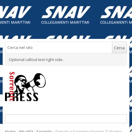
Optional callout text right side.
Home
/
Attualità
/
Sorrento
/
Domani a Sorrento il torneo “Calciamo