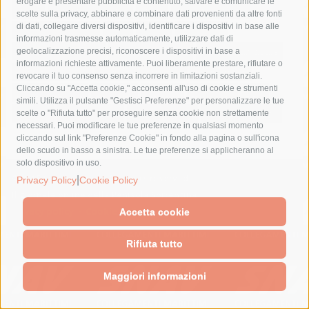
erogare e presentare pubblicità e contenuto, salvare e comunicare le
lavori
lorenzo balducelli
mare
massa lubrense
scelte sulla privacy, abbinare e combinare dati provenienti da altre fonti
di dati, collegare diversi dispositivi, identificare i dispositivi in base alle
massimo coppola
Meta
napoli
ordinanza
informazioni trasmesse automaticamente, utilizzare dati di
penisola sorrentina
piano di sorrento
polizia municipale
geolocalizzazione precisi, riconoscere i dispositivi in base a
informazioni richieste attivamente. Puoi liberamente prestare, rifiutare o
protezione civile
Regione Campania
sant'agnello
revocare il tuo consenso senza incorrere in limitazioni sostanziali.
Cliccando su "Accetta cookie," acconsenti all'uso di cookie e strumenti
sindaco cuomo
sorrento
studenti
temporali
treni
simili. Utilizza il pulsante "Gestisci Preferenze" per personalizzare le tue
turismo
Vico Equense
villa fiorentino
vincenzo de luca
scelte o "Rifiuta tutto" per proseguire senza cookie non strettamente
necessari. Puoi modificare le tue preferenze in qualsiasi momento
cliccando sul link "Preferenze Cookie" in fondo alla pagina o sull'icona
dello scudo in basso a sinistra. Le tue preferenze si applicheranno al
solo dispositivo in uso.
© 2015 SorrentoPress. All rights reserved.
|
Privacy Policy
Cookie Policy
Il giornale online della Penisola Sorrentina
Privacy policy
-
Cookie Policy
Accetta cookie
Rifiuta tutto
Maggiori informazioni