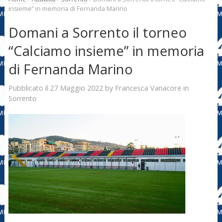
insieme” in memoria di Fernanda Marino
Domani a Sorrento il torneo
“Calciamo insieme” in memoria
di Fernanda Marino
27 Maggio 2022
Francesca Vanacore
Pubblicato il
by
in
Sorrento