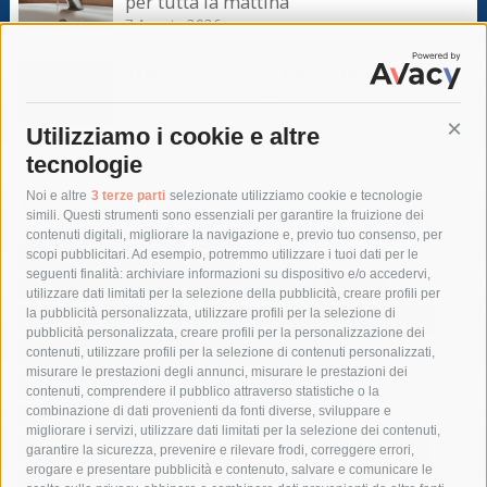
per tutta la mattina
7 Agosto 2026
Traffico da bollino nero, statale
Sorrentina sorvegliata speciale
7 Agosto 2026
Utilizziamo i cookie e altre
Cont
tecnologie
Tag
Noi e altre
3 terze parti
selezionate utilizziamo cookie e tecnologie
simili. Questi strumenti sono essenziali per garantire la fruizione dei
contenuti digitali, migliorare la navigazione e, previo tuo consenso, per
acqua
allerta meteo
anas
scopi pubblicitari. Ad esempio, potremmo utilizzare i tuoi dati per le
seguenti finalità: archiviare informazioni su dispositivo e/o accedervi,
area marina protetta di punta campanella
arresto
utilizzare dati limitati per la selezione della pubblicità, creare profili per
la pubblicità personalizzata, utilizzare profili per la selezione di
Asl Napoli 3 sud
capitaneria di porto
capri
carabinieri
pubblicità personalizzata, creare profili per la personalizzazione dei
castellammare di stabia
circumvesuviana
contenuti, utilizzare profili per la selezione di contenuti personalizzati,
misurare le prestazioni degli annunci, misurare le prestazioni dei
comune di sorrento
concerto
contagi
contenuti, comprendere il pubblico attraverso statistiche o la
combinazione di dati provenienti da fonti diverse, sviluppare e
costiera amalfitana
covid-19
eav
elezioni
migliorare i servizi, utilizzare dati limitati per la selezione dei contenuti,
fondazione sorrento
gori
guardia costiera
incidente
garantire la sicurezza, prevenire e rilevare frodi, correggere errori,
erogare e presentare pubblicità e contenuto, salvare e comunicare le
lavori
lorenzo balducelli
mare
massa lubrense