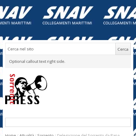
Optional callout text right side.
Home
/
Attualità
/
Sorrento
/
Delegazione del Sorrento da Papa