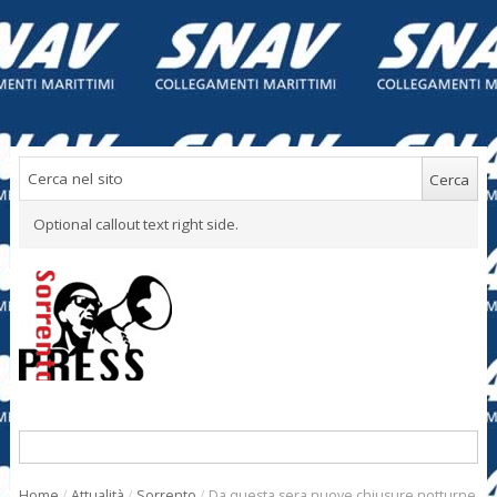
Optional callout text right side.
Home
/
Attualità
/
Sorrento
/
Da questa sera nuove chiusure notturne