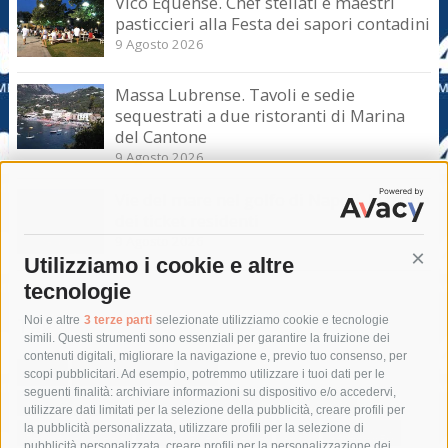
Vico Equense. Chef stellati e maestri
pasticcieri alla Festa dei sapori contadini
9 Agosto 2026
Massa Lubrense. Tavoli e sedie
sequestrati a due ristoranti di Marina
del Cantone
9 Agosto 2026
Vie del mare nel golfo di Napoli, la truffa
dei ticket residenti
9 Agosto 2026
Utilizziamo i cookie e altre
Cont
tecnologie
Tag
Noi e altre
3 terze parti
selezionate utilizziamo cookie e tecnologie
simili. Questi strumenti sono essenziali per garantire la fruizione dei
contenuti digitali, migliorare la navigazione e, previo tuo consenso, per
acqua
allerta meteo
anas
scopi pubblicitari. Ad esempio, potremmo utilizzare i tuoi dati per le
seguenti finalità: archiviare informazioni su dispositivo e/o accedervi,
area marina protetta di punta campanella
arresto
utilizzare dati limitati per la selezione della pubblicità, creare profili per
la pubblicità personalizzata, utilizzare profili per la selezione di
Asl Napoli 3 sud
capitaneria di porto
capri
carabinieri
pubblicità personalizzata, creare profili per la personalizzazione dei