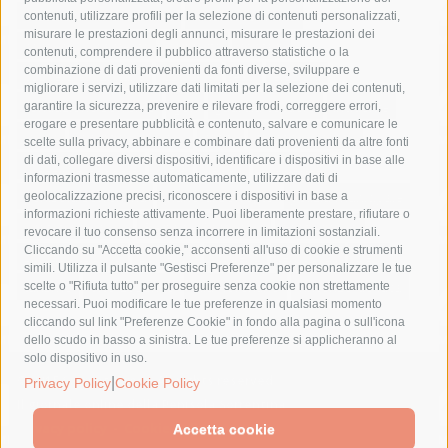
castellammare di stabia
circumvesuviana
contenuti, utilizzare profili per la selezione di contenuti personalizzati,
misurare le prestazioni degli annunci, misurare le prestazioni dei
comune di sorrento
concerto
contagi
contenuti, comprendere il pubblico attraverso statistiche o la
combinazione di dati provenienti da fonti diverse, sviluppare e
costiera amalfitana
covid-19
eav
elezioni
migliorare i servizi, utilizzare dati limitati per la selezione dei contenuti,
fondazione sorrento
gori
guardia costiera
incidente
garantire la sicurezza, prevenire e rilevare frodi, correggere errori,
erogare e presentare pubblicità e contenuto, salvare e comunicare le
lavori
lorenzo balducelli
mare
massa lubrense
scelte sulla privacy, abbinare e combinare dati provenienti da altre fonti
di dati, collegare diversi dispositivi, identificare i dispositivi in base alle
massimo coppola
Meta
napoli
ordinanza
informazioni trasmesse automaticamente, utilizzare dati di
penisola sorrentina
piano di sorrento
polizia municipale
geolocalizzazione precisi, riconoscere i dispositivi in base a
informazioni richieste attivamente. Puoi liberamente prestare, rifiutare o
protezione civile
Regione Campania
sant'agnello
revocare il tuo consenso senza incorrere in limitazioni sostanziali.
Cliccando su "Accetta cookie," acconsenti all'uso di cookie e strumenti
sindaco cuomo
sorrento
studenti
temporali
treni
simili. Utilizza il pulsante "Gestisci Preferenze" per personalizzare le tue
turismo
Vico Equense
villa fiorentino
vincenzo de luca
scelte o "Rifiuta tutto" per proseguire senza cookie non strettamente
necessari. Puoi modificare le tue preferenze in qualsiasi momento
cliccando sul link "Preferenze Cookie" in fondo alla pagina o sull'icona
dello scudo in basso a sinistra. Le tue preferenze si applicheranno al
solo dispositivo in uso.
© 2015 SorrentoPress. All rights reserved.
|
Privacy Policy
Cookie Policy
Il giornale online della Penisola Sorrentina
Privacy policy
-
Cookie Policy
Accetta cookie