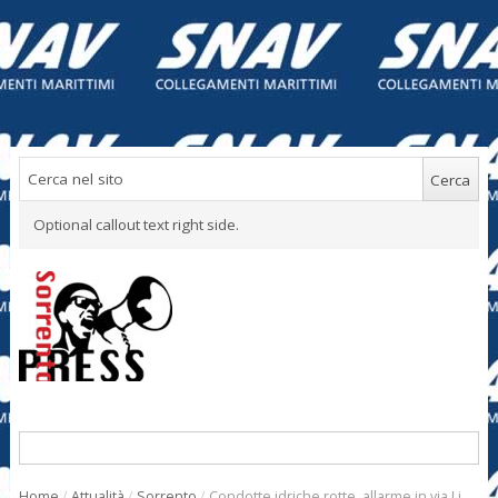
Optional callout text right side.
Home
/
Attualità
/
Sorrento
/
Condotte idriche rotte, allarme in via Li