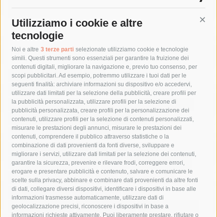
Utilizziamo i cookie e altre
Cont
tecnologie
Tag
Noi e altre
3 terze parti
selezionate utilizziamo cookie e tecnologie
simili. Questi strumenti sono essenziali per garantire la fruizione dei
contenuti digitali, migliorare la navigazione e, previo tuo consenso, per
acqua
allerta meteo
anas
scopi pubblicitari. Ad esempio, potremmo utilizzare i tuoi dati per le
seguenti finalità: archiviare informazioni su dispositivo e/o accedervi,
area marina protetta di punta campanella
arresto
utilizzare dati limitati per la selezione della pubblicità, creare profili per
la pubblicità personalizzata, utilizzare profili per la selezione di
Asl Napoli 3 sud
capitaneria di porto
capri
carabinieri
pubblicità personalizzata, creare profili per la personalizzazione dei
castellammare di stabia
circumvesuviana
contenuti, utilizzare profili per la selezione di contenuti personalizzati,
misurare le prestazioni degli annunci, misurare le prestazioni dei
comune di sorrento
concerto
contagi
contenuti, comprendere il pubblico attraverso statistiche o la
combinazione di dati provenienti da fonti diverse, sviluppare e
costiera amalfitana
covid-19
eav
elezioni
migliorare i servizi, utilizzare dati limitati per la selezione dei contenuti,
fondazione sorrento
gori
guardia costiera
incidente
garantire la sicurezza, prevenire e rilevare frodi, correggere errori,
erogare e presentare pubblicità e contenuto, salvare e comunicare le
lavori
lorenzo balducelli
mare
massa lubrense
scelte sulla privacy, abbinare e combinare dati provenienti da altre fonti
di dati, collegare diversi dispositivi, identificare i dispositivi in base alle
massimo coppola
Meta
napoli
ordinanza
informazioni trasmesse automaticamente, utilizzare dati di
penisola sorrentina
piano di sorrento
polizia municipale
geolocalizzazione precisi, riconoscere i dispositivi in base a
informazioni richieste attivamente. Puoi liberamente prestare, rifiutare o