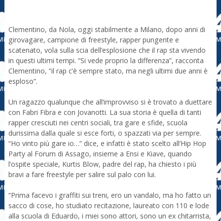
Clementino, da Nola, oggi stabilmente a Milano, dopo anni di
girovagare, campione di freestyle, rapper pungente e
scatenato, vola sulla scia dell’esplosione che il rap sta vivendo
in questi ultimi tempi. “Si vede proprio la differenza”, racconta
Clementino, “il rap c’è sempre stato, ma negli ultimi due anni è
esploso”.
Un ragazzo qualunque che all’improvviso si è trovato a duettare
con Fabri Fibra e con Jovanotti. La sua storia è quella di tanti
rapper cresciuti nei centri sociali, tra gare e sfide, scuola
durissima dalla quale si esce forti, o spazzati via per sempre.
“Ho vinto più gare io…” dice, e infatti è stato scelto all’Hip Hop
Party al Forum di Assago, insieme a Ensi e Kiave, quando
l’ospite speciale, Kurtis Blow, padre del rap, ha chiesto i più
bravi a fare freestyle per salire sul palo con lui.
“Prima facevo i graffiti sui treni, ero un vandalo, ma ho fatto un
sacco di cose, ho studiato recitazione, laureato con 110 e lode
alla scuola di Eduardo, i miei sono attori, sono un ex chitarrista,