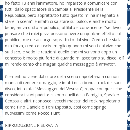
ho fatto 13 anni l’animatore, ho imparato a comunicare con
tutti, dallo spacciatore di Scampia al Presidente della
Repubblica, però soprattutto tutto questo mi ha insegnato a
stare in scena”. E infatti ci sa stare sul palco, e anche molto
bene, arriva dritto al pubblico, affilato e convincente: “se devo
pensare che i miei pezzi possono avere un qualche effetto sul
pubblico, me ne accorgo soprattutto dal vivo. Credo che sia la
mia forza, credo di uscire meglio quando mi senti dal vivo che
su disco, e vedo le reazioni, quello che mi scrivono dopo un
concerto è molto più forte di quando mi ascoltano su disco, e lì
mi rendo conto che magari qualche messaggio è arrivato”.
Clementino viene dal cuore della scena napoletana a cui non
manca di rendere omaggio, e infatti nella bonus track del suo
disco, intitolata “Messaggeri del Vesuvio”, reppa con quelli che
considera i suoi padri, e ci sono quelli della Famiglia, Speaker
Cenzou e altri, riconosce i vecchi maestri del rock napoletano
come Pino Daniele e Toni Esposito, così come spinge i
nuovissimi come Rocco Hunt.
RIPRODUZIONE RISERVATA