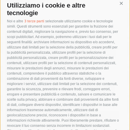
6 Agosto 2026
Utilizziamo i cookie e altre
Cont
tecnologie
Tag
Noi e altre
3 terze parti
selezionate utilizziamo cookie e tecnologie
simili. Questi strumenti sono essenziali per garantire la fruizione dei
contenuti digitali, migliorare la navigazione e, previo tuo consenso, per
acqua
allerta meteo
anas
scopi pubblicitari. Ad esempio, potremmo utilizzare i tuoi dati per le
seguenti finalità: archiviare informazioni su dispositivo e/o accedervi,
area marina protetta di punta campanella
arresto
utilizzare dati limitati per la selezione della pubblicità, creare profili per
la pubblicità personalizzata, utilizzare profili per la selezione di
Asl Napoli 3 sud
capitaneria di porto
capri
carabinieri
pubblicità personalizzata, creare profili per la personalizzazione dei
castellammare di stabia
circumvesuviana
contenuti, utilizzare profili per la selezione di contenuti personalizzati,
misurare le prestazioni degli annunci, misurare le prestazioni dei
comune di sorrento
concerto
contagi
contenuti, comprendere il pubblico attraverso statistiche o la
combinazione di dati provenienti da fonti diverse, sviluppare e
costiera amalfitana
covid-19
eav
elezioni
migliorare i servizi, utilizzare dati limitati per la selezione dei contenuti,
fondazione sorrento
gori
guardia costiera
incidente
garantire la sicurezza, prevenire e rilevare frodi, correggere errori,
erogare e presentare pubblicità e contenuto, salvare e comunicare le
lavori
lorenzo balducelli
mare
massa lubrense
scelte sulla privacy, abbinare e combinare dati provenienti da altre fonti
di dati, collegare diversi dispositivi, identificare i dispositivi in base alle
massimo coppola
Meta
napoli
ordinanza
informazioni trasmesse automaticamente, utilizzare dati di
penisola sorrentina
piano di sorrento
polizia municipale
geolocalizzazione precisi, riconoscere i dispositivi in base a
informazioni richieste attivamente. Puoi liberamente prestare, rifiutare o
protezione civile
Regione Campania
sant'agnello
revocare il tuo consenso senza incorrere in limitazioni sostanziali.