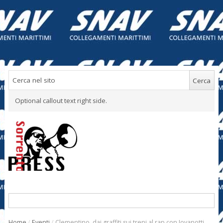
Optional callout text right side.
Home
/
Eventi
/
Clementino, dai graffiti sui treni al rap con Jovanotti