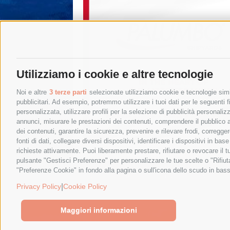
Utilizziamo i cookie e altre tecnologie
Noi e altre
3 terze parti
selezionate utilizziamo cookie e tecnologie simil
pubblicitari. Ad esempio, potremmo utilizzare i tuoi dati per le seguenti fin
personalizzata, utilizzare profili per la selezione di pubblicità personaliz
annunci, misurare le prestazioni dei contenuti, comprendere il pubblico att
dei contenuti, garantire la sicurezza, prevenire e rilevare frodi, corregg
fonti di dati, collegare diversi dispositivi, identificare i dispositivi in 
richieste attivamente. Puoi liberamente prestare, rifiutare o revocare il 
pulsante "Gestisci Preferenze" per personalizzare le tue scelte o "Rifiu
"Preferenze Cookie" in fondo alla pagina o sull'icona dello scudo in bass
© 2015 SorrentoPress. All rights reserved.
Privacy policy
-
Cookie Policy
|
Privacy Policy
Cookie Policy
Maggiori informazioni