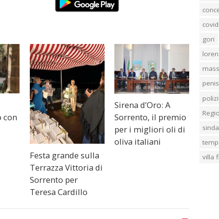
conc
covid
gori
loren
mass
penis
poliz
Sirena d’Oro: A
Regi
 con
Sorrento, il premio
sind
per i migliori oli di
oliva italiani
temp
Festa grande sulla
villa
Terrazza Vittoria di
Sorrento per
Teresa Cardillo