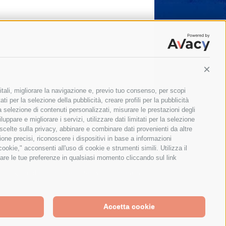
Conti
itali, migliorare la navigazione e, previo tuo consenso, per scopi
ti per la selezione della pubblicità, creare profili per la pubblicità
 la selezione di contenuti personalizzati, misurare le prestazioni degli
ppare e migliorare i servizi, utilizzare dati limitati per la selezione
 scelte sulla privacy, abbinare e combinare dati provenienti da altre
zione precisi, riconoscere i dispositivi in base a informazioni
okie," acconsenti all'uso di cookie e strumenti simili. Utilizza il
are le tue preferenze in qualsiasi momento cliccando sul link
Il giornale online della Penisola Sorrentina
Accetta cookie