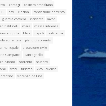
erto
contagi
costiera amalfitana
-19
eav
elezioni
fondazione sorrento
guardia costiera
incidente
lavori
zo balducelli
mare
massa lubrense
imo coppola
Meta
napoli
ordinanza
ola sorrentina
piano di sorrento
ia municipale
protezione civile
one Campania
sant'agnello
aco cuomo
sorrento
studenti
orali
treni
turismo
Vico Equense
 fiorentino
vincenzo de luca