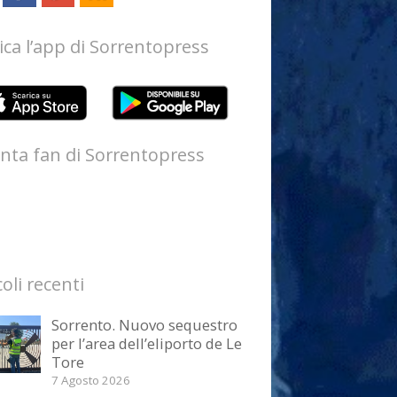
ica l’app di Sorrentopress
nta fan di Sorrentopress
coli recenti
Sorrento. Nuovo sequestro
per l’area dell’eliporto de Le
Tore
7 Agosto 2026