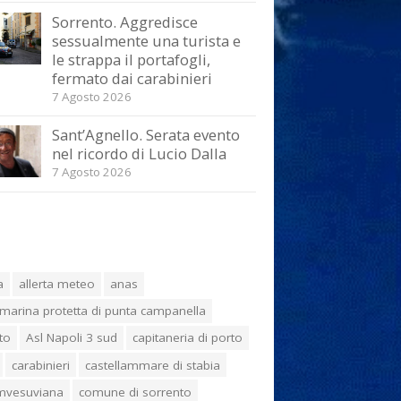
Sorrento. Aggredisce
sessualmente una turista e
le strappa il portafogli,
fermato dai carabinieri
7 Agosto 2026
Sant’Agnello. Serata evento
nel ricordo di Lucio Dalla
7 Agosto 2026
a
allerta meteo
anas
marina protetta di punta campanella
to
Asl Napoli 3 sud
capitaneria di porto
carabinieri
castellammare di stabia
umvesuviana
comune di sorrento