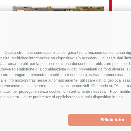
i. Questi strumenti sono essenziali per garantire la fruizione dei contenuti dig
alità: archiviare informazioni su dispositivo e/o accedervi, utilizzare dati limita
zata, creare profili per la personalizzazione dei contenuti, utilizzare profili per
raverso statistiche o la combinazione di dati provenienti da fonti diverse, svilu
ere errori, erogare e presentare pubblicità e contenuto, salvare e comunicare le
base alle informazioni trasmesse automaticamente, utilizzare dati di geolocalizza
tuo consenso senza incorrere in limitazioni sostanziali. Cliccando su "Accetta co
ta tutto" per proseguire senza cookie non strettamente necessari. Puoi modific
o a sinistra. Le tue preferenze si applicheranno al solo dispositivo in uso.
Rifiuta tutto