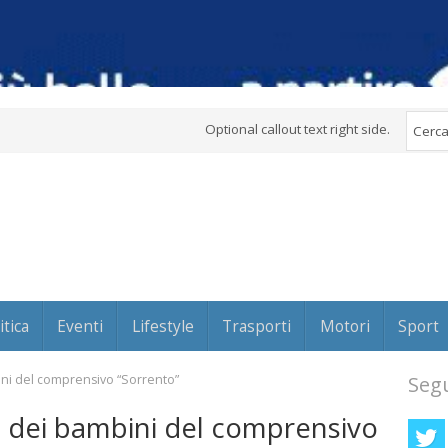
Optional callout text right side.
itica
Eventi
Lifestyle
Trasporti
Motori
Sport
bini del comprensivo “Sorrento”
Segu
nti dei bambini del comprensivo