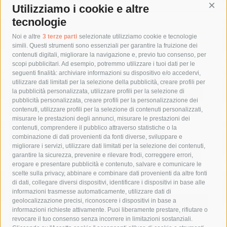
7 Agosto 2026
Utilizziamo i cookie e altre
Cont
tecnologie
Tag
Noi e altre
3 terze parti
selezionate utilizziamo cookie e tecnologie
simili. Questi strumenti sono essenziali per garantire la fruizione dei
contenuti digitali, migliorare la navigazione e, previo tuo consenso, per
acqua
allerta meteo
anas
scopi pubblicitari. Ad esempio, potremmo utilizzare i tuoi dati per le
seguenti finalità: archiviare informazioni su dispositivo e/o accedervi,
area marina protetta di punta campanella
arresto
utilizzare dati limitati per la selezione della pubblicità, creare profili per
la pubblicità personalizzata, utilizzare profili per la selezione di
Asl Napoli 3 sud
capitaneria di porto
capri
carabinieri
pubblicità personalizzata, creare profili per la personalizzazione dei
castellammare di stabia
circumvesuviana
contenuti, utilizzare profili per la selezione di contenuti personalizzati,
misurare le prestazioni degli annunci, misurare le prestazioni dei
comune di sorrento
concerto
contagi
contenuti, comprendere il pubblico attraverso statistiche o la
combinazione di dati provenienti da fonti diverse, sviluppare e
costiera amalfitana
covid-19
eav
elezioni
migliorare i servizi, utilizzare dati limitati per la selezione dei contenuti,
fondazione sorrento
gori
guardia costiera
incidente
garantire la sicurezza, prevenire e rilevare frodi, correggere errori,
erogare e presentare pubblicità e contenuto, salvare e comunicare le
lavori
lorenzo balducelli
mare
massa lubrense
scelte sulla privacy, abbinare e combinare dati provenienti da altre fonti
di dati, collegare diversi dispositivi, identificare i dispositivi in base alle
massimo coppola
Meta
napoli
ordinanza
informazioni trasmesse automaticamente, utilizzare dati di
penisola sorrentina
piano di sorrento
polizia municipale
geolocalizzazione precisi, riconoscere i dispositivi in base a
informazioni richieste attivamente. Puoi liberamente prestare, rifiutare o
protezione civile
Regione Campania
sant'agnello
revocare il tuo consenso senza incorrere in limitazioni sostanziali.