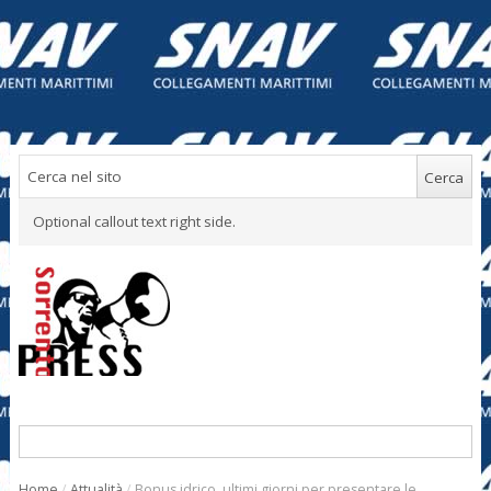
Optional callout text right side.
Home
/
Attualità
/
Bonus idrico, ultimi giorni per presentare le