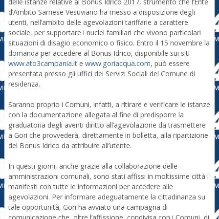
delle istanze relative al Bonus Idrico 2017, strumento che l’Ente
d’Ambito Sarnese Vesuviano ha messo a disposizione degli
utenti, nell’ambito delle agevolazioni tariffarie a carattere
sociale, per supportare i nuclei familiari che vivono particolari
situazioni di disagio economico o fisico. Entro il 15 novembre la
domanda per accedere al Bonus Idrico, disponibile sui siti
www.ato3campania.it
e
www.goriacqua.com
, può essere
presentata presso gli uffici dei Servizi Sociali del Comune di
residenza.
Saranno proprio i Comuni, infatti, a ritirare e verificare le istanze
con la documentazione allegata al fine di predisporre la
graduatoria degli aventi diritto all’agevolazione da trasmettere
a Gori che provvederà, direttamente in bolletta, alla ripartizione
del Bonus Idrico da attribuire all’utente.
In questi giorni, anche grazie alla collaborazione delle
amministrazioni comunali, sono stati affissi in moltissime città i
manifesti con tutte le informazioni per accedere alle
agevolazioni. Per informare adeguatamente la cittadinanza su
tale opportunità, Gori ha avviato una campagna di
comunicazione che, oltre l’affissione, condivisa con i Comuni, di