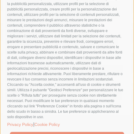
la pubblicità personalizzata, utilizzare profili per la selezione di
Asl Napoli 3 sud
capitaneria di porto
capri
carabinieri
pubblicità personalizzata, creare profili per la personalizzazione dei
castellammare di stabia
circumvesuviana
contenuti, utilizzare profili per la selezione di contenuti personalizzati,
misurare le prestazioni degli annunci, misurare le prestazioni dei
comune di sorrento
concerto
contagi
contenuti, comprendere il pubblico attraverso statistiche o la
combinazione di dati provenienti da fonti diverse, sviluppare e
costiera amalfitana
covid-19
eav
elezioni
migliorare i servizi, utilizzare dati limitati per la selezione dei contenuti,
fondazione sorrento
gori
guardia costiera
incidente
garantire la sicurezza, prevenire e rilevare frodi, correggere errori,
erogare e presentare pubblicità e contenuto, salvare e comunicare le
lavori
lorenzo balducelli
mare
massa lubrense
scelte sulla privacy, abbinare e combinare dati provenienti da altre fonti
di dati, collegare diversi dispositivi, identificare i dispositivi in base alle
massimo coppola
Meta
napoli
ordinanza
informazioni trasmesse automaticamente, utilizzare dati di
penisola sorrentina
piano di sorrento
polizia municipale
geolocalizzazione precisi, riconoscere i dispositivi in base a
informazioni richieste attivamente. Puoi liberamente prestare, rifiutare o
protezione civile
Regione Campania
sant'agnello
revocare il tuo consenso senza incorrere in limitazioni sostanziali.
Cliccando su "Accetta cookie," acconsenti all'uso di cookie e strumenti
sindaco cuomo
sorrento
studenti
temporali
treni
simili. Utilizza il pulsante "Gestisci Preferenze" per personalizzare le tue
turismo
Vico Equense
villa fiorentino
vincenzo de luca
scelte o "Rifiuta tutto" per proseguire senza cookie non strettamente
necessari. Puoi modificare le tue preferenze in qualsiasi momento
cliccando sul link "Preferenze Cookie" in fondo alla pagina o sull'icona
dello scudo in basso a sinistra. Le tue preferenze si applicheranno al
solo dispositivo in uso.
© 2015 SorrentoPress. All rights reserved.
|
Privacy Policy
Cookie Policy
Il giornale online della Penisola Sorrentina