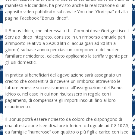
manifesti e locandine, ha previsto anche la realizzazione di un
apposito video pubblicato sul canale Youtube “Gori spa” ed alla
pagina Facebook “Bonus Idrico”.
Il Bonus Idrico, che interessa tutti i Comuni dove Gori gestisce il
Servizio Idrico Integrato, consiste in un rimborso annuale pari
all’importo relativo a 29.200 litri di acqua (pari ad 80 litri al
giorno) su base annua per ciascun componente del nucleo
familiare richiedente, calcolato applicando la tariffa vigente per
gli usi domestici.
In pratica ai beneficiari dell’agevolazione sarà assegnato un
credito che consentirà di ricevere un rimborso attraverso le
fatture emesse successivamente all’assegnazione del Bonus
Idrico o, nel caso in cui non risultassero in regola con i
pagamenti, di compensare gli importi insoluti fino al loro
esaurimento.
Il Bonus potrà essere richiesto da coloro che dispongono di
una attestazione Isee di valore inferiore od uguale ad € 8.107,5,
da famiglie “numerose” con quattro o più figli a carico con Isee