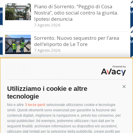
Piano di Sorrento. “Peggio di Cosa
Nostra”, odio social contro la giunta.
Ipotesi denuncia
7 Agosto 2026
Sorrento. Nuovo sequestro per l’area
dell’eliporto de Le Tore
7 Agosto 2026
Sorrento. Aggredisce sessualmente una
turista e le strappa il portafogli, fermato
dai carabinieri
7 Agosto 2026
Utilizziamo i cookie e altre
Cont
tecnologie
Tag
Noi e altre
3 terze parti
selezionate utilizziamo cookie e tecnologie
simili. Questi strumenti sono essenziali per garantire la fruizione dei
contenuti digitali, migliorare la navigazione e, previo tuo consenso, per
acqua
allerta meteo
anas
scopi pubblicitari. Ad esempio, potremmo utilizzare i tuoi dati per le
seguenti finalità: archiviare informazioni su dispositivo e/o accedervi,
area marina protetta di punta campanella
arresto
utilizzare dati limitati per la selezione della pubblicità, creare profili per