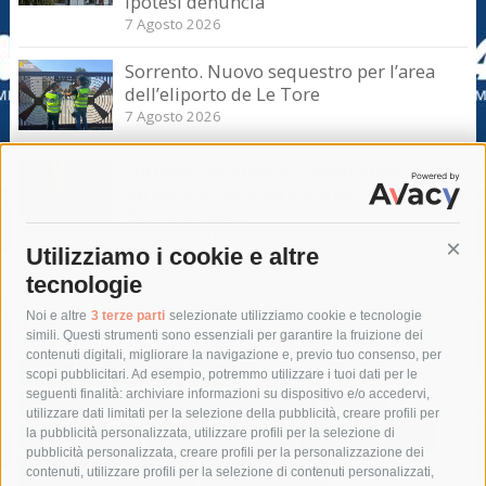
Ipotesi denuncia
7 Agosto 2026
Sorrento. Nuovo sequestro per l’area
dell’eliporto de Le Tore
7 Agosto 2026
Sorrento. Aggredisce sessualmente una
turista e le strappa il portafogli, fermato
dai carabinieri
7 Agosto 2026
Utilizziamo i cookie e altre
Cont
tecnologie
Tag
Noi e altre
3 terze parti
selezionate utilizziamo cookie e tecnologie
simili. Questi strumenti sono essenziali per garantire la fruizione dei
contenuti digitali, migliorare la navigazione e, previo tuo consenso, per
acqua
allerta meteo
anas
scopi pubblicitari. Ad esempio, potremmo utilizzare i tuoi dati per le
seguenti finalità: archiviare informazioni su dispositivo e/o accedervi,
area marina protetta di punta campanella
arresto
utilizzare dati limitati per la selezione della pubblicità, creare profili per
la pubblicità personalizzata, utilizzare profili per la selezione di
Asl Napoli 3 sud
capitaneria di porto
capri
carabinieri
pubblicità personalizzata, creare profili per la personalizzazione dei
castellammare di stabia
circumvesuviana
contenuti, utilizzare profili per la selezione di contenuti personalizzati,