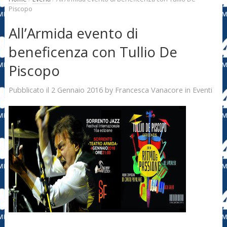
Piscopo
All’Armida evento di
beneficenza con Tullio De
Piscopo
2 Gennaio 2016
Francesca Vanacore
Pubblicato il
by
in
Eventi