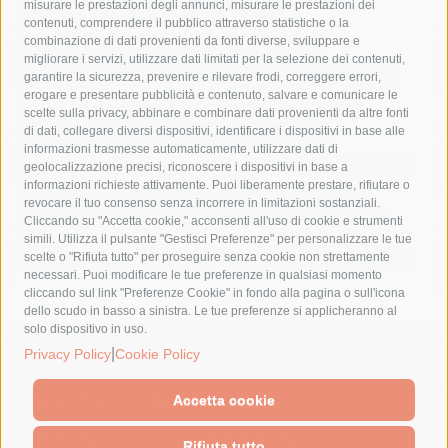
misurare le prestazioni degli annunci, misurare le prestazioni dei
comune di sorrento
concerto
contagi
contenuti, comprendere il pubblico attraverso statistiche o la
combinazione di dati provenienti da fonti diverse, sviluppare e
costiera amalfitana
covid-19
eav
elezioni
migliorare i servizi, utilizzare dati limitati per la selezione dei contenuti,
fondazione sorrento
gori
guardia costiera
incidente
garantire la sicurezza, prevenire e rilevare frodi, correggere errori,
erogare e presentare pubblicità e contenuto, salvare e comunicare le
lavori
lorenzo balducelli
mare
massa lubrense
scelte sulla privacy, abbinare e combinare dati provenienti da altre fonti
di dati, collegare diversi dispositivi, identificare i dispositivi in base alle
massimo coppola
Meta
napoli
ordinanza
informazioni trasmesse automaticamente, utilizzare dati di
penisola sorrentina
piano di sorrento
polizia municipale
geolocalizzazione precisi, riconoscere i dispositivi in base a
informazioni richieste attivamente. Puoi liberamente prestare, rifiutare o
protezione civile
Regione Campania
sant'agnello
revocare il tuo consenso senza incorrere in limitazioni sostanziali.
Cliccando su "Accetta cookie," acconsenti all'uso di cookie e strumenti
sindaco cuomo
sorrento
studenti
temporali
treni
simili. Utilizza il pulsante "Gestisci Preferenze" per personalizzare le tue
turismo
Vico Equense
villa fiorentino
vincenzo de luca
scelte o "Rifiuta tutto" per proseguire senza cookie non strettamente
necessari. Puoi modificare le tue preferenze in qualsiasi momento
cliccando sul link "Preferenze Cookie" in fondo alla pagina o sull'icona
dello scudo in basso a sinistra. Le tue preferenze si applicheranno al
solo dispositivo in uso.
© 2015 SorrentoPress. All rights reserved.
|
Privacy Policy
Cookie Policy
Il giornale online della Penisola Sorrentina
Privacy policy
-
Cookie Policy
Accetta cookie
Rifiuta tutto