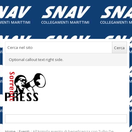
Optional callout text right side.
Home
/
Eventi
/
All’Armida evento di beneficenza con Tullio De