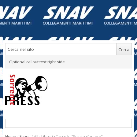
Optional callout text right side.
Home
/
Eventi
/
Alla Libreria Tasso le “Serate d’autore”