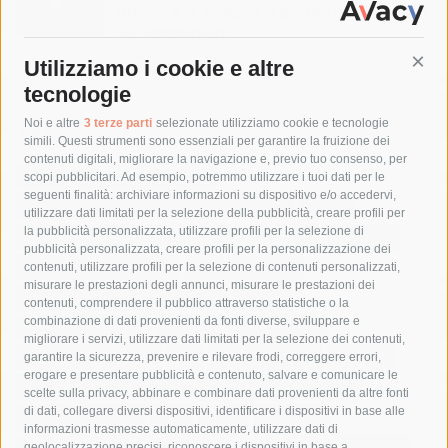
turista e le strappa il portafogli, fermato
dai carabinieri
7 Agosto 2026
Utilizziamo i cookie e altre
Cont
tecnologie
Tag
Noi e altre
3 terze parti
selezionate utilizziamo cookie e tecnologie
simili. Questi strumenti sono essenziali per garantire la fruizione dei
contenuti digitali, migliorare la navigazione e, previo tuo consenso, per
acqua
allerta meteo
anas
scopi pubblicitari. Ad esempio, potremmo utilizzare i tuoi dati per le
seguenti finalità: archiviare informazioni su dispositivo e/o accedervi,
area marina protetta di punta campanella
arresto
utilizzare dati limitati per la selezione della pubblicità, creare profili per
la pubblicità personalizzata, utilizzare profili per la selezione di
Asl Napoli 3 sud
capitaneria di porto
capri
carabinieri
pubblicità personalizzata, creare profili per la personalizzazione dei
castellammare di stabia
circumvesuviana
contenuti, utilizzare profili per la selezione di contenuti personalizzati,
misurare le prestazioni degli annunci, misurare le prestazioni dei
comune di sorrento
concerto
contagi
contenuti, comprendere il pubblico attraverso statistiche o la
combinazione di dati provenienti da fonti diverse, sviluppare e
costiera amalfitana
covid-19
eav
elezioni
migliorare i servizi, utilizzare dati limitati per la selezione dei contenuti,
fondazione sorrento
gori
guardia costiera
incidente
garantire la sicurezza, prevenire e rilevare frodi, correggere errori,
erogare e presentare pubblicità e contenuto, salvare e comunicare le
lavori
lorenzo balducelli
mare
massa lubrense
scelte sulla privacy, abbinare e combinare dati provenienti da altre fonti
di dati, collegare diversi dispositivi, identificare i dispositivi in base alle
massimo coppola
Meta
napoli
ordinanza
informazioni trasmesse automaticamente, utilizzare dati di
penisola sorrentina
piano di sorrento
polizia municipale
geolocalizzazione precisi, riconoscere i dispositivi in base a