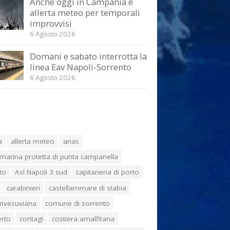
Anche oggi in Campania è
allerta meteo per temporali
improvvisi
6 Agosto 2026
Domani e sabato interrotta la
linea Eav Napoli-Sorrento
6 Agosto 2026
a
allerta meteo
anas
marina protetta di punta campanella
to
Asl Napoli 3 sud
capitaneria di porto
carabinieri
castellammare di stabia
umvesuviana
comune di sorrento
erto
contagi
costiera amalfitana