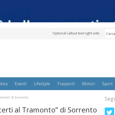
Optional callout text right side.
itica
Eventi
Lifestyle
Trasporti
Motori
Sport
ramonto” di Sorrento
Segu
certi al Tramonto” di Sorrento