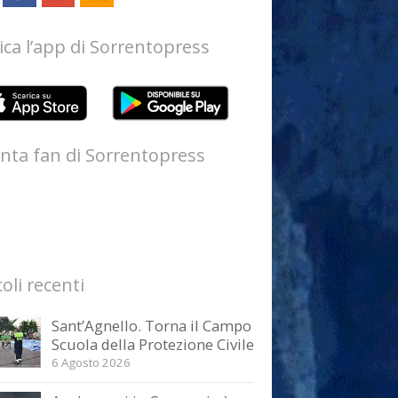
ica l’app di Sorrentopress
nta fan di Sorrentopress
coli recenti
Sant’Agnello. Torna il Campo
Scuola della Protezione Civile
6 Agosto 2026