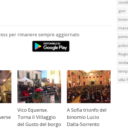
covid
gori
loren
mass
Press per rimanere sempre aggiornato
penis
poliz
Regi
sind
temp
villa
Vico Equense.
A Sofia trionfo del
verse
Torna il Villaggio
binomio Lucio
del Gusto del borgo
Dalla-Sorrento