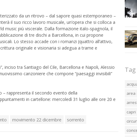
terizzato da un ritrovo – dal sapore quasi estemporaneo –
enterà il suo ricco lavoro musicale, un’opera che si colloca a
d music più viscerale. Dalla formazione italo-spagnola, il
licazione di tre dischi a Barcellona, in cui propone
sicali. Lo stesso accade con i romanzi (quattro all’attivo,
rittura originale e visionaria si adegua a trame e
inciso tra Santiago del Cile, Barcellona e Napoli, Alessio
Tag
n nuovissimo canzoniere che compone “paesaggi invisibili”
acqu
o – rappresenta il secondo evento della
area 
puntamenti in cartellone: mercoledì 31 luglio alle ore 20 e
arres
capri
onto
movimento 22 dicembre
sorrento
circ
conc