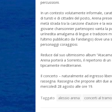
percussioni.
In un contesto volutamente informale, carat
di turisti e di cittadini del posto, Arena pres
metà strada tra la canzone d’autore e la worl
giovane chansonnier partenopeo vanta la pubb
un’inedita amalgama di lingue e tradizioni mu
l’ultimo pubblicato da Fandango) dove una sc
personaggi coraggiosi.
Reduce dal suo ultimissimo album “Atacama”, 
Arena porterà a Sorrento, il repertorio di u
tipicamente mediterranei.
Il concerto – naturalmente ad ingresso liber
rassegna. Rassegna che propone altri due ap
mercoledì 28 agosto alle ore 19.
Taggato
alessio arena
concerti al tram