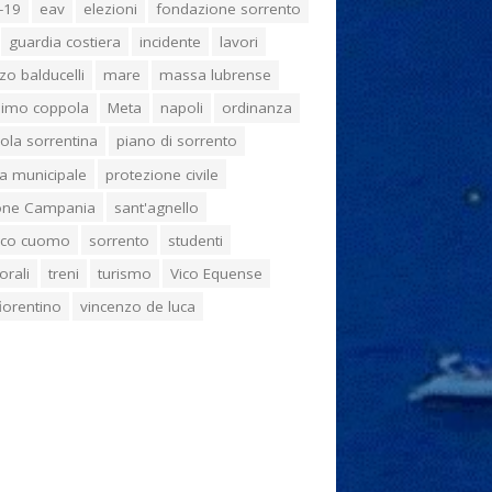
-19
eav
elezioni
fondazione sorrento
guardia costiera
incidente
lavori
zo balducelli
mare
massa lubrense
imo coppola
Meta
napoli
ordinanza
ola sorrentina
piano di sorrento
ia municipale
protezione civile
one Campania
sant'agnello
aco cuomo
sorrento
studenti
orali
treni
turismo
Vico Equense
 fiorentino
vincenzo de luca