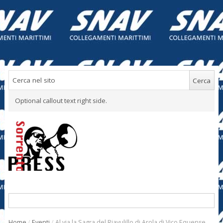
Optional callout text right side.
Home
/
Eventi
/
Al via la Sagra del Riavulillo di Arola di Vico Equense