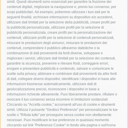
simili. Questi strumenti sono essenziali per garantire la fruizione dei
contenuti digitali, migliorare la navigazione e, previo tuo consenso, per
acqua
allerta meteo
anas
scopi pubblicitari. Ad esempio, potremmo utilizzare i tuoi dati per le
seguenti finalità: archiviare informazioni su dispositivo e/o accedervi,
area marina protetta di punta campanella
arresto
utilizzare dati limitati per la selezione della pubblicità, creare profili per
la pubblicità personalizzata, utilizzare profili per la selezione di
Asl Napoli 3 sud
capitaneria di porto
capri
carabinieri
pubblicità personalizzata, creare profili per la personalizzazione dei
castellammare di stabia
circumvesuviana
contenuti, utilizzare profili per la selezione di contenuti personalizzati,
misurare le prestazioni degli annunci, misurare le prestazioni dei
comune di sorrento
concerto
contagi
contenuti, comprendere il pubblico attraverso statistiche o la
combinazione di dati provenienti da fonti diverse, sviluppare e
costiera amalfitana
covid-19
eav
elezioni
migliorare i servizi, utilizzare dati limitati per la selezione dei contenuti,
fondazione sorrento
gori
guardia costiera
incidente
garantire la sicurezza, prevenire e rilevare frodi, correggere errori,
erogare e presentare pubblicità e contenuto, salvare e comunicare le
lavori
lorenzo balducelli
mare
massa lubrense
scelte sulla privacy, abbinare e combinare dati provenienti da altre fonti
di dati, collegare diversi dispositivi, identificare i dispositivi in base alle
massimo coppola
Meta
napoli
ordinanza
informazioni trasmesse automaticamente, utilizzare dati di
penisola sorrentina
piano di sorrento
polizia municipale
geolocalizzazione precisi, riconoscere i dispositivi in base a
informazioni richieste attivamente. Puoi liberamente prestare, rifiutare o
protezione civile
Regione Campania
sant'agnello
revocare il tuo consenso senza incorrere in limitazioni sostanziali.
Cliccando su "Accetta cookie," acconsenti all'uso di cookie e strumenti
sindaco cuomo
sorrento
studenti
temporali
treni
simili. Utilizza il pulsante "Gestisci Preferenze" per personalizzare le tue
turismo
Vico Equense
villa fiorentino
vincenzo de luca
scelte o "Rifiuta tutto" per proseguire senza cookie non strettamente
necessari. Puoi modificare le tue preferenze in qualsiasi momento
cliccando sul link "Preferenze Cookie" in fondo alla pagina o sull'icona