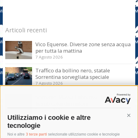
Articoli recenti
Vico Equense. Diverse zone senza acqua
per tutta la mattina
7 Agosto 2026
Traffico da bollino nero, statale
Sorrentina sorvegliata speciale
7 Agosto 2026
Sorrento-Massa Lubrense. Torna a casa
la sub colta da malore
7 Agosto 2026
Utilizziamo i cookie e altre
Cont
tecnologie
Tag
Noi e altre
3 terze parti
selezionate utilizziamo cookie e tecnologie