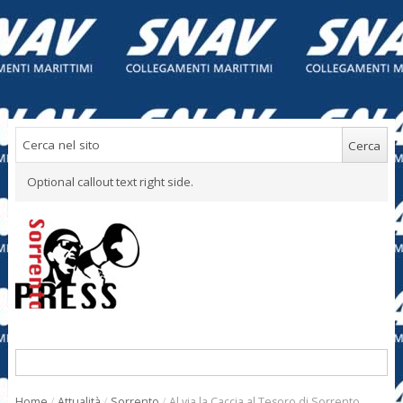
Optional callout text right side.
Home
/
Attualità
/
Sorrento
/
Al via la Caccia al Tesoro di Sorrento