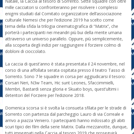
Natale, la Caccia al tesoro di Sorrento. Sette squadre con oltre
mille cacciatori si confronteranno per risolvere i complessi
enigmi studiati dal Comitato organizzatore dell’associazione
culturale Nemesi che per l’edizione 2019 ha scelto come
tema della sfida la trilogia cinematografica di “Matrix”, che
porterà i partecipanti nei meandri più bui della mente umana
attraverso un universo parallelo. Oppure, più semplicemente,
alla scoperta degli indizi per raggiungere il forziere colmo di
dobloni di cioccolato.
La caccia di quest’anno è stata presentata il 24 novembre, nel
corso di una affollata serata ospitata presso il teatro Tasso di
Sorrento. Sono 7 le squadre in corsa per aggiudicarsi il tesoro:
Corsari Neri, N3w Team, Hic sunt Leones, Sfaccimmielli,
Membri, Bastardi senza gloria e Skuato boys, quest’ultimi i
detentori del Forziere per l’edizione 2018.
Domenica scorsa si è svolta la consueta sfilata per le strade di
Sorrento con partenza dal parcheggio Lauro di via Correale e
arrivo a piazza Veniero. I partecipanti hanno indossato gli abiti
scuri tipici dei film della serie Matrix. Dalla mezzanotte, dunque,
tutti impegnati nella Caccia al tesoro 2019 che proseguirà