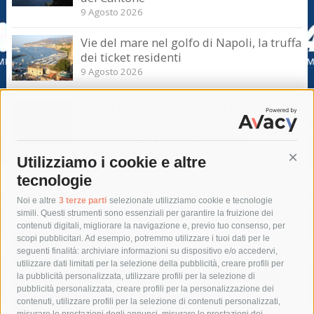
9 Agosto 2026
Vie del mare nel golfo di Napoli, la truffa
dei ticket residenti
9 Agosto 2026
Massa Lubrense. Sicurezza in mare
nell’Amp Punta Campanella, incontro
con il sottosegretario Iannone
9 Agosto 2026
Utilizziamo i cookie e altre
Cont
tecnologie
Tag
Noi e altre
3 terze parti
selezionate utilizziamo cookie e tecnologie
simili. Questi strumenti sono essenziali per garantire la fruizione dei
contenuti digitali, migliorare la navigazione e, previo tuo consenso, per
acqua
allerta meteo
anas
scopi pubblicitari. Ad esempio, potremmo utilizzare i tuoi dati per le
seguenti finalità: archiviare informazioni su dispositivo e/o accedervi,
area marina protetta di punta campanella
arresto
utilizzare dati limitati per la selezione della pubblicità, creare profili per
la pubblicità personalizzata, utilizzare profili per la selezione di
Asl Napoli 3 sud
capitaneria di porto
capri
carabinieri
pubblicità personalizzata, creare profili per la personalizzazione dei
castellammare di stabia
circumvesuviana
contenuti, utilizzare profili per la selezione di contenuti personalizzati,
misurare le prestazioni degli annunci, misurare le prestazioni dei