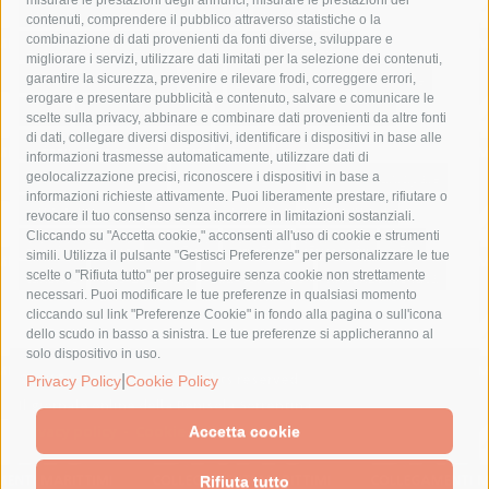
comune di sorrento
concerto
contagi
contenuti, comprendere il pubblico attraverso statistiche o la
combinazione di dati provenienti da fonti diverse, sviluppare e
costiera amalfitana
covid-19
eav
elezioni
migliorare i servizi, utilizzare dati limitati per la selezione dei contenuti,
fondazione sorrento
gori
guardia costiera
incidente
garantire la sicurezza, prevenire e rilevare frodi, correggere errori,
erogare e presentare pubblicità e contenuto, salvare e comunicare le
lavori
lorenzo balducelli
mare
massa lubrense
scelte sulla privacy, abbinare e combinare dati provenienti da altre fonti
di dati, collegare diversi dispositivi, identificare i dispositivi in base alle
massimo coppola
Meta
napoli
ordinanza
informazioni trasmesse automaticamente, utilizzare dati di
penisola sorrentina
piano di sorrento
polizia municipale
geolocalizzazione precisi, riconoscere i dispositivi in base a
informazioni richieste attivamente. Puoi liberamente prestare, rifiutare o
protezione civile
Regione Campania
sant'agnello
revocare il tuo consenso senza incorrere in limitazioni sostanziali.
Cliccando su "Accetta cookie," acconsenti all'uso di cookie e strumenti
sindaco cuomo
sorrento
studenti
temporali
treni
simili. Utilizza il pulsante "Gestisci Preferenze" per personalizzare le tue
turismo
Vico Equense
villa fiorentino
vincenzo de luca
scelte o "Rifiuta tutto" per proseguire senza cookie non strettamente
necessari. Puoi modificare le tue preferenze in qualsiasi momento
cliccando sul link "Preferenze Cookie" in fondo alla pagina o sull'icona
dello scudo in basso a sinistra. Le tue preferenze si applicheranno al
solo dispositivo in uso.
© 2015 SorrentoPress. All rights reserved.
|
Privacy Policy
Cookie Policy
Il giornale online della Penisola Sorrentina
Privacy policy
-
Cookie Policy
Accetta cookie
Rifiuta tutto