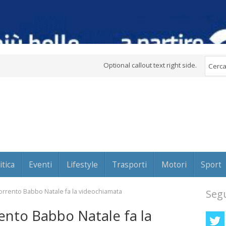
Optional callout text right side.
itica
Eventi
Lifestyle
Trasporti
Motori
Sport
Sorrento Babbo Natale fa la videochiamata
Segu
rento Babbo Natale fa la