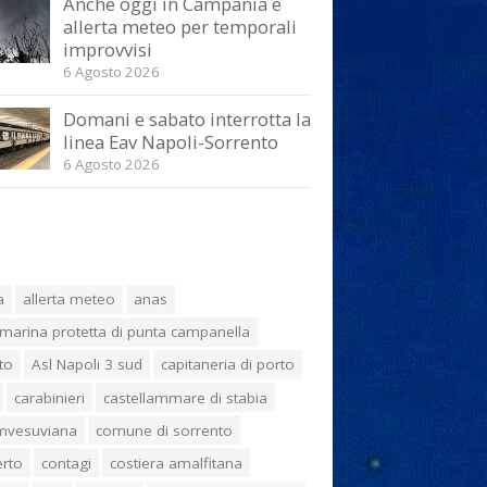
Anche oggi in Campania è
allerta meteo per temporali
improvvisi
6 Agosto 2026
Domani e sabato interrotta la
linea Eav Napoli-Sorrento
6 Agosto 2026
a
allerta meteo
anas
marina protetta di punta campanella
to
Asl Napoli 3 sud
capitaneria di porto
carabinieri
castellammare di stabia
umvesuviana
comune di sorrento
erto
contagi
costiera amalfitana