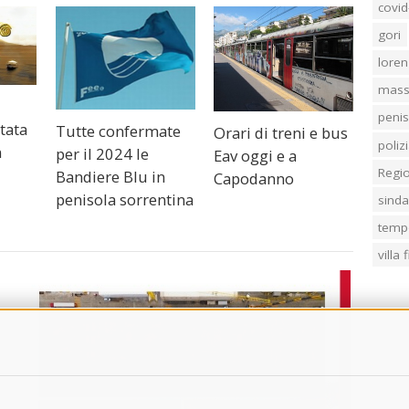
covid
gori
loren
mass
penis
tata
Tutte confermate
Orari di treni e bus
poliz
n
per il 2024 le
Eav oggi e a
Regi
Bandiere Blu in
Capodanno
penisola sorrentina
sind
temp
villa