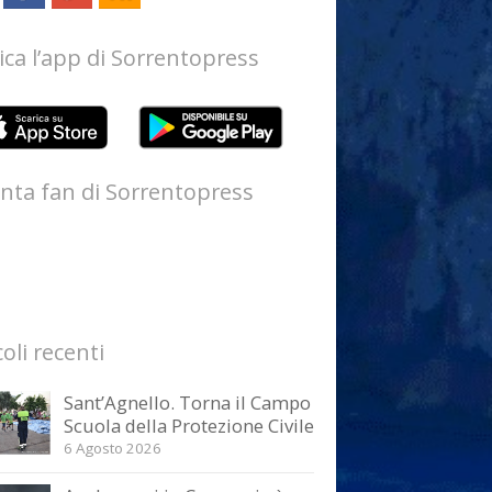
ica l’app di Sorrentopress
nta fan di Sorrentopress
coli recenti
Sant’Agnello. Torna il Campo
Scuola della Protezione Civile
6 Agosto 2026