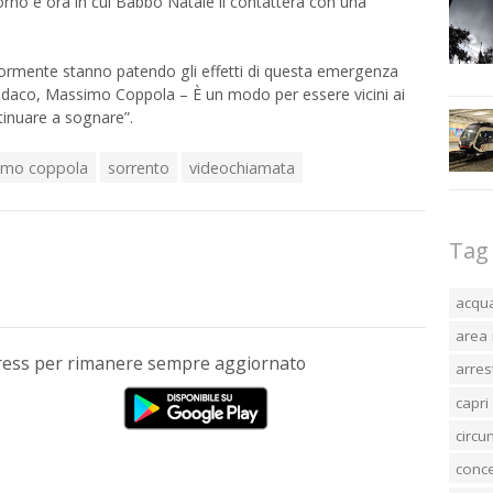
rno e ora in cui Babbo Natale li contatterà con una
iormente stanno patendo gli effetti di questa emergenza
sindaco, Massimo Coppola – È un modo per essere vicini ai
ntinuare a sognare”.
imo coppola
sorrento
videochiamata
Tag
acqu
area 
Press per rimanere sempre aggiornato
arres
capri
circ
conc