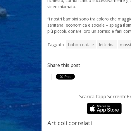
richiesta, comunicando successivamente gio
videochiamata.
“I nostri bambini sono tra coloro che magg
sanitaria, economica e sociale – spiega il 
più piccoli, donare loro un sorriso e farli co
Taggato
babbo natale
letterina
mass
Share this post
Scarica l’app Sorrento
Articoli correlati