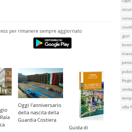
capri
circ
conc
covid
Press per rimanere sempre aggiornato
gori
loren
mass
penis
poliz
Regi
sind
temp
Oggi l’anniversario
villa
ggio
della nascita della
 Raia
Guardia Costiera
ica
Guida di