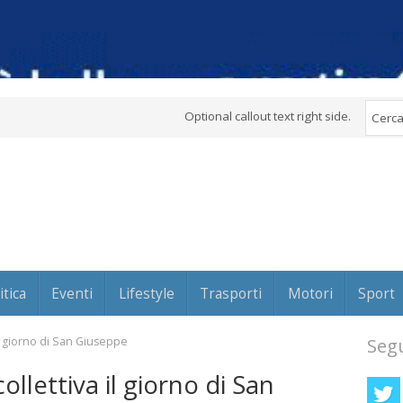
Optional callout text right side.
itica
Eventi
Lifestyle
Trasporti
Motori
Sport
il giorno di San Giuseppe
Segu
llettiva il giorno di San