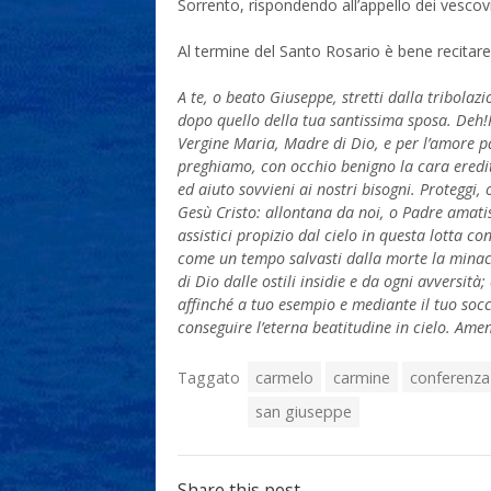
Sorrento, rispondendo all’appello dei vescov
Al termine del Santo Rosario è bene recitar
A te, o beato Giuseppe, stretti dalla tribolaz
dopo quello della tua santissima sposa. Deh!P
Vergine Maria, Madre di Dio, e per l’amore pa
preghiamo, con occhio benigno la cara eredit
ed aiuto sovvieni ai nostri bisogni. Proteggi, 
Gesù Cristo: allontana da noi, o Padre amatis
assistici propizio dal cielo in questa lotta co
come un tempo salvasti dalla morte la minacc
di Dio dalle ostili insidie e da ogni avversità
affinché a tuo esempio e mediante il tuo so
conseguire l’eterna beatitudine in cielo. Amen
Taggato
carmelo
carmine
conferenza 
san giuseppe
Share this post