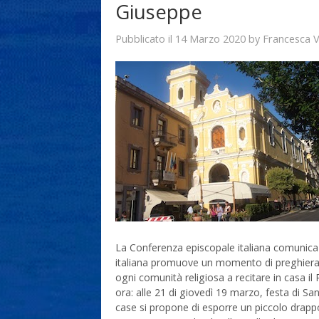
Giuseppe
14 Marzo 2020
Francesca 
Pubblicato il
by
La Conferenza episcopale italiana comunica
italiana promuove un momento di preghiera pe
ogni comunità religiosa a recitare in casa il 
ora: alle 21 di giovedì 19 marzo, festa di Sa
case si propone di esporre un piccolo drapp