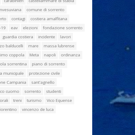
carabinieri
castellammare di stabia
umvesuviana
comune di sorrento
erto
contagi
costiera amalfitana
-19
eav
elezioni
fondazione sorrento
guardia costiera
incidente
lavori
zo balducelli
mare
massa lubrense
imo coppola
Meta
napoli
ordinanza
ola sorrentina
piano di sorrento
ia municipale
protezione civile
one Campania
sant'agnello
aco cuomo
sorrento
studenti
orali
treni
turismo
Vico Equense
 fiorentino
vincenzo de luca