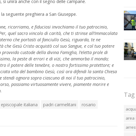
i, si unirà anche con il segno delle campane.
e la seguente preghiera a San Giuseppe.
ione, ricorriamo, e fiduciosi invochiamo il tuo patrocinio,
er, quel sacro vincolo di carità, che ti strinse all’Immacolata
terno che portasti al fanciullo Gesù, riguarda, te ne
à che Gesù Cristo acquistò col suo Sangue, e col tuo potere
o provvido custode della divina Famiglia, l’eletta prole di
simo, la peste di errori e di vizi, che ammorba il mondo;
ntro il potere delle tenebre, o nostro fortissimo protettore; e
iata vita del bambino Gesù, così ora difendi la santa Chiesa
; e stendi ognora sopra ciascuno di noi il tuo patrocinio,
ccorso, possiamo virtuosamente vivere, piamente morire e
.
Tag
episcopale italiana
padri carmelitani
rosario
acqu
area 
arres