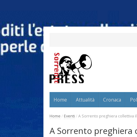
Home
Attualità
Cronaca
Pol
Home
/
Eventi
/
A Sorrento preghiera collettiva 
A Sorrento preghiera co