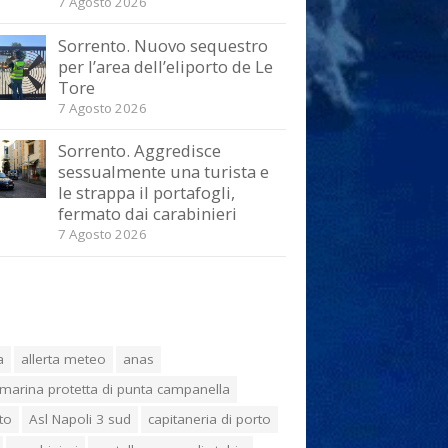
7 Agosto 2026
Sorrento. Nuovo sequestro
per l’area dell’eliporto de Le
Tore
7 Agosto 2026
Sorrento. Aggredisce
sessualmente una turista e
le strappa il portafogli,
fermato dai carabinieri
7 Agosto 2026
a
allerta meteo
anas
marina protetta di punta campanella
to
Asl Napoli 3 sud
capitaneria di porto