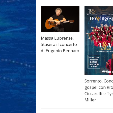
Massa Lubrense.
Stasera il concerto
di Eugenio Bennato
Sorrento. Con
gospel con Rit
Ciccarelli e Ty
Miller