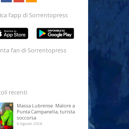
ica l’app di Sorrentopress
nta fan di Sorrentopress
coli recenti
Massa Lubrense. Malore a
Punta Campanella, turista
soccorsa
6 Agosto 2026