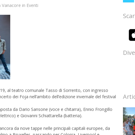
a Vanacore
in
Eventi
Scar
Dive
9, al teatro comunale Tasso di Sorrento, con ingresso
Arti
certo dei Foja nell’ambito dell’edizione invernale del festival
mposta da Dario Sansone (voce e chitarra), Ennio Frongillo
lettrico) e Giovanni Schiattarella (batteria).
ncora da nove tappe nelle principali capitali europee, da
lino a Bruxelles, passando per Colonia, Liverpool e