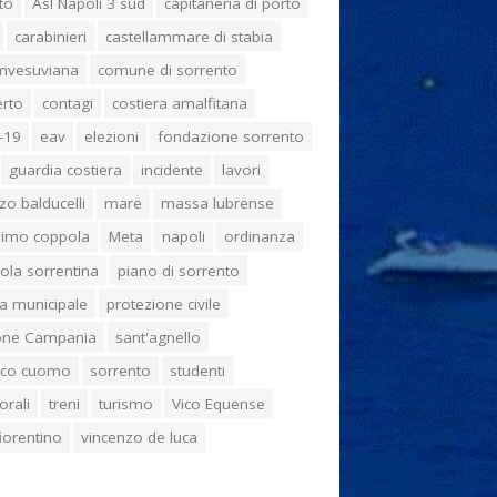
to
Asl Napoli 3 sud
capitaneria di porto
carabinieri
castellammare di stabia
umvesuviana
comune di sorrento
erto
contagi
costiera amalfitana
-19
eav
elezioni
fondazione sorrento
guardia costiera
incidente
lavori
zo balducelli
mare
massa lubrense
imo coppola
Meta
napoli
ordinanza
ola sorrentina
piano di sorrento
ia municipale
protezione civile
one Campania
sant'agnello
aco cuomo
sorrento
studenti
orali
treni
turismo
Vico Equense
 fiorentino
vincenzo de luca