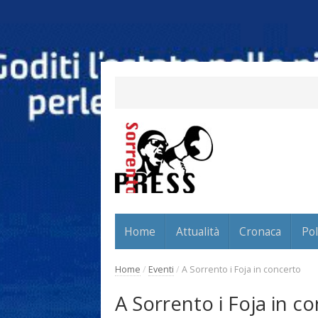
Home
Attualità
Cronaca
Pol
Home
/
Eventi
/
A Sorrento i Foja in concerto
A Sorrento i Foja in c