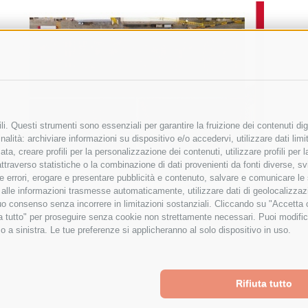
i. Questi strumenti sono essenziali per garantire la fruizione dei contenuti dig
alità: archiviare informazioni su dispositivo e/o accedervi, utilizzare dati limita
zata, creare profili per la personalizzazione dei contenuti, utilizzare profili per
raverso statistiche o la combinazione di dati provenienti da fonti diverse, svilu
ere errori, erogare e presentare pubblicità e contenuto, salvare e comunicare le
base alle informazioni trasmesse automaticamente, utilizzare dati di geolocalizza
tuo consenso senza incorrere in limitazioni sostanziali. Cliccando su "Accetta co
ta tutto" per proseguire senza cookie non strettamente necessari. Puoi modific
o a sinistra. Le tue preferenze si applicheranno al solo dispositivo in uso.
Rifiuta tutto