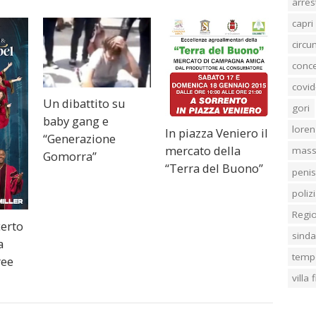
arres
capri
circ
conc
covid
Un dibattito su
gori
baby gang e
loren
In piazza Veniero il
“Generazione
mercato della
mass
Gomorra”
“Terra del Buono”
penis
poliz
Regi
certo
sind
a
temp
ree
villa