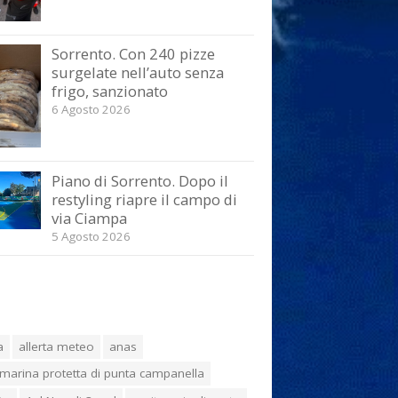
Sorrento. Con 240 pizze
surgelate nell’auto senza
frigo, sanzionato
6 Agosto 2026
Piano di Sorrento. Dopo il
restyling riapre il campo di
via Ciampa
5 Agosto 2026
a
allerta meteo
anas
marina protetta di punta campanella