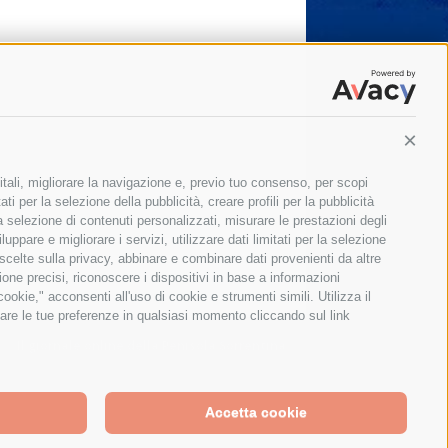
Conti
itali, migliorare la navigazione e, previo tuo consenso, per scopi
ti per la selezione della pubblicità, creare profili per la pubblicità
 la selezione di contenuti personalizzati, misurare le prestazioni degli
ppare e migliorare i servizi, utilizzare dati limitati per la selezione
 scelte sulla privacy, abbinare e combinare dati provenienti da altre
zione precisi, riconoscere i dispositivi in base a informazioni
okie," acconsenti all'uso di cookie e strumenti simili. Utilizza il
are le tue preferenze in qualsiasi momento cliccando sul link
Il giornale online della Penisola Sorrentina
Accetta cookie