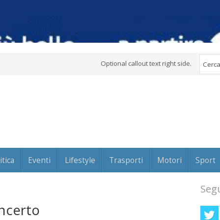
Optional callout text right side.
itica
Eventi
Lifestyle
Trasporti
Motori
Sport
Segu
oncerto