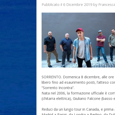
6 Dicembre 2019
Francesc
Pubblicato il
by
SORRENTO. Domenica 8 dicembre, alle ore 1
libero fino ad esaurimento posti, l’atteso con
“Sorrento Incontra”.
Nata nel 2006, la formazione ufficiale è co
(chitarra elettrica), Giuliano Falcone (basso e
Reduci da un lungo tour in Canada, e prima a
Madrid a Parigi, da Londra a Berlino, da Dub