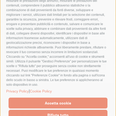
misurare le prestazioni degli annunci, misurare le prestazioni dei
comune di sorrento
concerto
contagi
contenuti, comprendere il pubblico attraverso statistiche o la
combinazione di dati provenienti da fonti diverse, sviluppare e
costiera amalfitana
covid-19
eav
elezioni
migliorare i servizi, utilizzare dati limitati per la selezione dei contenuti,
fondazione sorrento
gori
guardia costiera
incidente
garantire la sicurezza, prevenire e rilevare frodi, correggere errori,
erogare e presentare pubblicità e contenuto, salvare e comunicare le
lavori
lorenzo balducelli
mare
massa lubrense
scelte sulla privacy, abbinare e combinare dati provenienti da altre fonti
di dati, collegare diversi dispositivi, identificare i dispositivi in base alle
massimo coppola
Meta
napoli
ordinanza
informazioni trasmesse automaticamente, utilizzare dati di
penisola sorrentina
piano di sorrento
polizia municipale
geolocalizzazione precisi, riconoscere i dispositivi in base a
informazioni richieste attivamente. Puoi liberamente prestare, rifiutare o
protezione civile
Regione Campania
sant'agnello
revocare il tuo consenso senza incorrere in limitazioni sostanziali.
Cliccando su "Accetta cookie," acconsenti all'uso di cookie e strumenti
sindaco cuomo
sorrento
studenti
temporali
treni
simili. Utilizza il pulsante "Gestisci Preferenze" per personalizzare le tue
turismo
Vico Equense
villa fiorentino
vincenzo de luca
scelte o "Rifiuta tutto" per proseguire senza cookie non strettamente
necessari. Puoi modificare le tue preferenze in qualsiasi momento
cliccando sul link "Preferenze Cookie" in fondo alla pagina o sull'icona
dello scudo in basso a sinistra. Le tue preferenze si applicheranno al
solo dispositivo in uso.
© 2015 SorrentoPress. All rights reserved.
|
Privacy Policy
Cookie Policy
Il giornale online della Penisola Sorrentina
Privacy policy
-
Cookie Policy
Accetta cookie
Rifiuta tutto