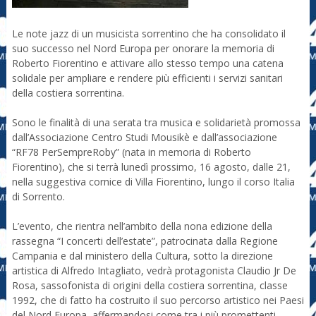
Le note jazz di un musicista sorrentino che ha consolidato il
suo successo nel Nord Europa per onorare la memoria di
Roberto Fiorentino e attivare allo stesso tempo una catena
solidale per ampliare e rendere più efficienti i servizi sanitari
della costiera sorrentina.
Sono le finalità di una serata tra musica e solidarietà promossa
dall’Associazione Centro Studi Mousikè e dall’associazione
“RF78 PerSempreRoby” (nata in memoria di Roberto
Fiorentino), che si terrà lunedì prossimo, 16 agosto, dalle 21,
nella suggestiva cornice di Villa Fiorentino, lungo il corso Italia
di Sorrento.
L’evento, che rientra nell’ambito della nona edizione della
rassegna “I concerti dell’estate”, patrocinata dalla Regione
Campania e dal ministero della Cultura, sotto la direzione
artistica di Alfredo Intagliato, vedrà protagonista Claudio Jr De
Rosa, sassofonista di origini della costiera sorrentina, classe
1992, che di fatto ha costruito il suo percorso artistico nei Paesi
del Nord Europa, affermandosi come tra i più promettenti