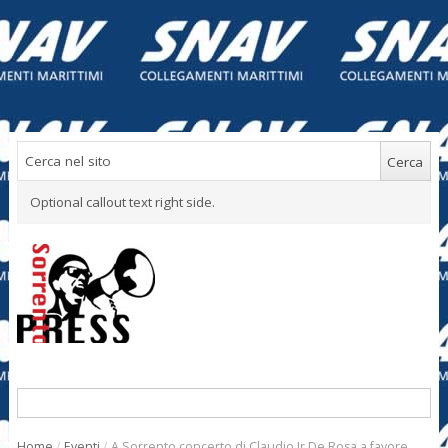
Optional callout text right side.
Home
/
Eventi
/
A Sorrento concerto di Claudio Jr De Rosa a favore