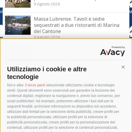
9 Agosto 2026
Massa Lubrense. Tavoli e sedie
sequestrati a due ristoranti di Marina
del Cantone
9 Agosto 2026
Vie del mare nel golfo di Napoli, la truffa
dei ticket residenti
9 Agosto 2026
Utilizziamo i cookie e altre
Cont
tecnologie
Tag
Noi e altre
3 terze parti
selezionate utilizziamo cookie e tecnologie
simili. Questi strumenti sono essenziali per garantire la fruizione dei
contenuti digitali, migliorare la navigazione e, previo tuo consenso, per
acqua
allerta meteo
anas
scopi pubblicitari. Ad esempio, potremmo utilizzare i tuoi dati per le
seguenti finalità: archiviare informazioni su dispositivo e/o accedervi,
area marina protetta di punta campanella
arresto
utilizzare dati limitati per la selezione della pubblicità, creare profili per
la pubblicità personalizzata, utilizzare profili per la selezione di
Asl Napoli 3 sud
capitaneria di porto
capri
carabinieri
pubblicità personalizzata, creare profili per la personalizzazione dei
castellammare di stabia
circumvesuviana
contenuti, utilizzare profili per la selezione di contenuti personalizzati,