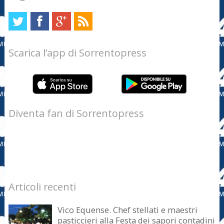
Scarica l’app di Sorrentopress
Diventa fan di Sorrentopress
Articoli recenti
Vico Equense. Chef stellati e maestri
pasticcieri alla Festa dei sapori contadini