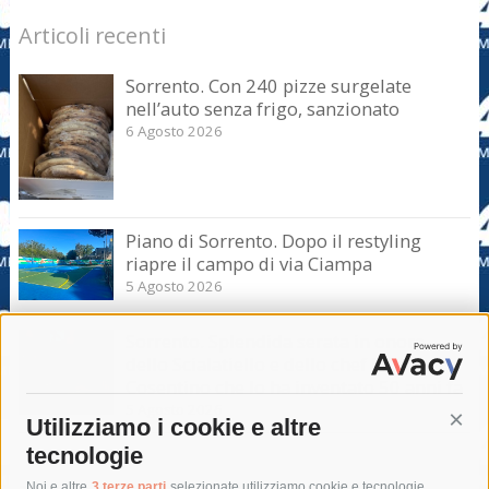
Articoli recenti
Sorrento. Con 240 pizze surgelate
nell’auto senza frigo, sanzionato
6 Agosto 2026
Piano di Sorrento. Dopo il restyling
riapre il campo di via Ciampa
5 Agosto 2026
Sorrento. Splendida serata in onore
dello Scialatiello e dello chef Enrico
Cosentino che lo ha inventato 50 anni fa
5 Agosto 2026
Utilizziamo i cookie e altre
Cont
tecnologie
Noi e altre
3 terze parti
selezionate utilizziamo cookie e tecnologie