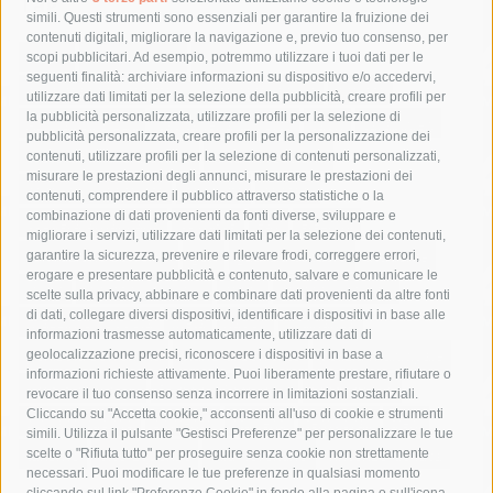
Tag
simili. Questi strumenti sono essenziali per garantire la fruizione dei
contenuti digitali, migliorare la navigazione e, previo tuo consenso, per
acqua
allerta meteo
anas
scopi pubblicitari. Ad esempio, potremmo utilizzare i tuoi dati per le
seguenti finalità: archiviare informazioni su dispositivo e/o accedervi,
area marina protetta di punta campanella
arresto
utilizzare dati limitati per la selezione della pubblicità, creare profili per
la pubblicità personalizzata, utilizzare profili per la selezione di
Asl Napoli 3 sud
capitaneria di porto
capri
carabinieri
pubblicità personalizzata, creare profili per la personalizzazione dei
castellammare di stabia
circumvesuviana
contenuti, utilizzare profili per la selezione di contenuti personalizzati,
misurare le prestazioni degli annunci, misurare le prestazioni dei
comune di sorrento
concerto
contagi
contenuti, comprendere il pubblico attraverso statistiche o la
combinazione di dati provenienti da fonti diverse, sviluppare e
costiera amalfitana
covid-19
eav
elezioni
migliorare i servizi, utilizzare dati limitati per la selezione dei contenuti,
fondazione sorrento
gori
guardia costiera
incidente
garantire la sicurezza, prevenire e rilevare frodi, correggere errori,
erogare e presentare pubblicità e contenuto, salvare e comunicare le
lavori
lorenzo balducelli
mare
massa lubrense
scelte sulla privacy, abbinare e combinare dati provenienti da altre fonti
di dati, collegare diversi dispositivi, identificare i dispositivi in base alle
massimo coppola
Meta
napoli
ordinanza
informazioni trasmesse automaticamente, utilizzare dati di
penisola sorrentina
piano di sorrento
polizia municipale
geolocalizzazione precisi, riconoscere i dispositivi in base a
informazioni richieste attivamente. Puoi liberamente prestare, rifiutare o
protezione civile
Regione Campania
sant'agnello
revocare il tuo consenso senza incorrere in limitazioni sostanziali.
Cliccando su "Accetta cookie," acconsenti all'uso di cookie e strumenti
sindaco cuomo
sorrento
studenti
temporali
treni
simili. Utilizza il pulsante "Gestisci Preferenze" per personalizzare le tue
turismo
Vico Equense
villa fiorentino
vincenzo de luca
scelte o "Rifiuta tutto" per proseguire senza cookie non strettamente
necessari. Puoi modificare le tue preferenze in qualsiasi momento
cliccando sul link "Preferenze Cookie" in fondo alla pagina o sull'icona