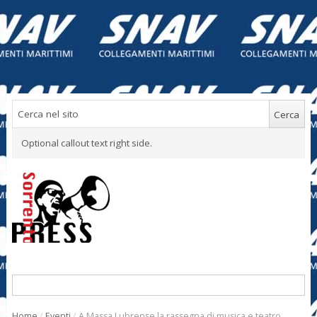
Optional callout text right side.
Home
/
Eventi
/
A Massa Lubrense la rassegna di musica e teatro