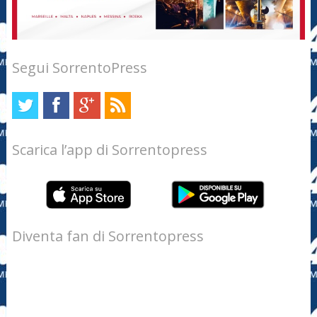
Segui SorrentoPress
Scarica l’app di Sorrentopress
Diventa fan di Sorrentopress