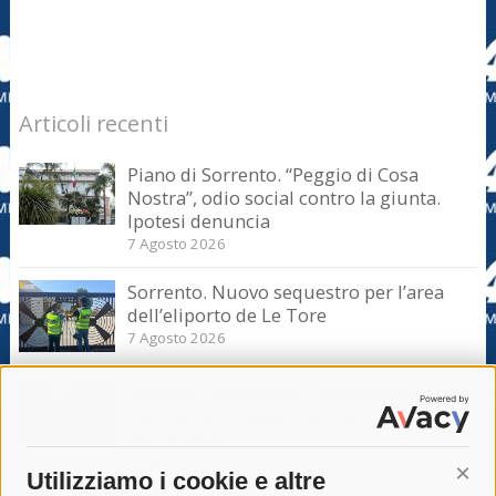
Articoli recenti
Piano di Sorrento. “Peggio di Cosa
Nostra”, odio social contro la giunta.
Ipotesi denuncia
7 Agosto 2026
Sorrento. Nuovo sequestro per l’area
dell’eliporto de Le Tore
7 Agosto 2026
Sorrento. Aggredisce sessualmente una
turista e le strappa il portafogli, fermato
dai carabinieri
7 Agosto 2026
Utilizziamo i cookie e altre
Cont