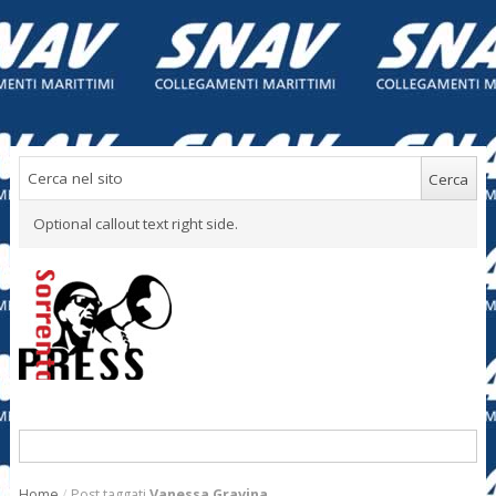
Optional callout text right side.
Home
/
Post taggati
Vanessa Gravina