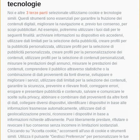
tecnologie
Tag
Noi e altre
3 terze parti
selezionate utilizziamo cookie e tecnologie
simili. Questi strumenti sono essenziali per garantire la fruizione dei
contenuti digitali, migliorare la navigazione e, previo tuo consenso, per
acqua
allerta meteo
anas
scopi pubblicitari. Ad esempio, potremmo utilizzare i tuoi dati per le
seguenti finalità: archiviare informazioni su dispositivo e/o accedervi,
area marina protetta di punta campanella
arresto
utilizzare dati limitati per la selezione della pubblicità, creare profili per
la pubblicità personalizzata, utilizzare profili per la selezione di
Asl Napoli 3 sud
capitaneria di porto
capri
carabinieri
pubblicità personalizzata, creare profili per la personalizzazione dei
castellammare di stabia
circumvesuviana
contenuti, utilizzare profili per la selezione di contenuti personalizzati,
misurare le prestazioni degli annunci, misurare le prestazioni dei
comune di sorrento
concerto
contagi
contenuti, comprendere il pubblico attraverso statistiche o la
combinazione di dati provenienti da fonti diverse, sviluppare e
costiera amalfitana
covid-19
eav
elezioni
migliorare i servizi, utilizzare dati limitati per la selezione dei contenuti,
fondazione sorrento
gori
guardia costiera
incidente
garantire la sicurezza, prevenire e rilevare frodi, correggere errori,
erogare e presentare pubblicità e contenuto, salvare e comunicare le
lavori
lorenzo balducelli
mare
massa lubrense
scelte sulla privacy, abbinare e combinare dati provenienti da altre fonti
di dati, collegare diversi dispositivi, identificare i dispositivi in base alle
massimo coppola
Meta
napoli
ordinanza
informazioni trasmesse automaticamente, utilizzare dati di
penisola sorrentina
piano di sorrento
polizia municipale
geolocalizzazione precisi, riconoscere i dispositivi in base a
informazioni richieste attivamente. Puoi liberamente prestare, rifiutare o
protezione civile
Regione Campania
sant'agnello
revocare il tuo consenso senza incorrere in limitazioni sostanziali.
Cliccando su "Accetta cookie," acconsenti all'uso di cookie e strumenti
sindaco cuomo
sorrento
studenti
temporali
treni
simili. Utilizza il pulsante "Gestisci Preferenze" per personalizzare le tue