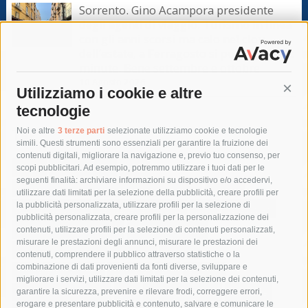
Sorrento. Gino Acampora presidente
degli agenti di viaggio: Turismo in linea
con gli anni scorsi ma calo nel clou
dell’estate, a Ferragosto si punta sul last
minute. Bene settembre e ottobre
10 Agosto 2026
Utilizziamo i cookie e altre
Cont
tecnologie
Tag
Noi e altre
3 terze parti
selezionate utilizziamo cookie e tecnologie
simili. Questi strumenti sono essenziali per garantire la fruizione dei
contenuti digitali, migliorare la navigazione e, previo tuo consenso, per
acqua
allerta meteo
anas
scopi pubblicitari. Ad esempio, potremmo utilizzare i tuoi dati per le
seguenti finalità: archiviare informazioni su dispositivo e/o accedervi,
area marina protetta di punta campanella
arresto
utilizzare dati limitati per la selezione della pubblicità, creare profili per
la pubblicità personalizzata, utilizzare profili per la selezione di
Asl Napoli 3 sud
capitaneria di porto
capri
carabinieri
pubblicità personalizzata, creare profili per la personalizzazione dei
castellammare di stabia
circumvesuviana
contenuti, utilizzare profili per la selezione di contenuti personalizzati,
misurare le prestazioni degli annunci, misurare le prestazioni dei
comune di sorrento
concerto
contagi
contenuti, comprendere il pubblico attraverso statistiche o la
combinazione di dati provenienti da fonti diverse, sviluppare e
costiera amalfitana
covid-19
eav
elezioni
migliorare i servizi, utilizzare dati limitati per la selezione dei contenuti,
fondazione sorrento
gori
guardia costiera
incidente
garantire la sicurezza, prevenire e rilevare frodi, correggere errori,
erogare e presentare pubblicità e contenuto, salvare e comunicare le