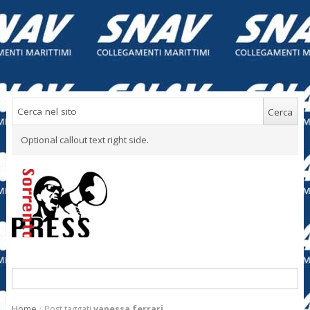
Optional callout text right side.
Home
/
Post taggati
vanessa ferrari