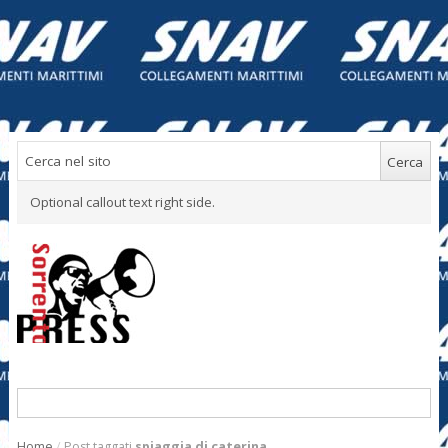
Optional callout text right side.
Home
/
Post taggati
spiaggia di caterina