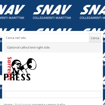
Optional callout text right side.
Home
/
Post taggati
sorrento campo italia