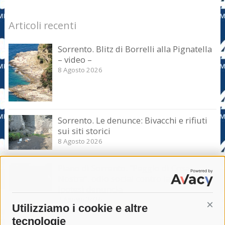
Articoli recenti
Sorrento. Blitz di Borrelli alla Pignatella
– video –
8 Agosto 2026
Sorrento. Le denunce: Bivacchi e rifiuti
sui siti storici
8 Agosto 2026
Piano di Sorrento. “Peggio di Cosa
Nostra”, odio social contro la giunta.
Ipotesi denuncia
7 Agosto 2026
Utilizziamo i cookie e altre
Cont
tecnologie