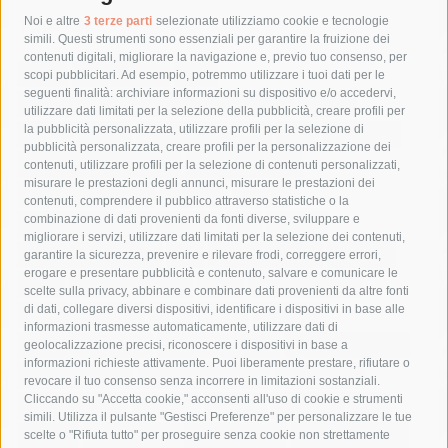
Tag
Noi e altre
3 terze parti
selezionate utilizziamo cookie e tecnologie
simili. Questi strumenti sono essenziali per garantire la fruizione dei
contenuti digitali, migliorare la navigazione e, previo tuo consenso, per
acqua
allerta meteo
anas
scopi pubblicitari. Ad esempio, potremmo utilizzare i tuoi dati per le
seguenti finalità: archiviare informazioni su dispositivo e/o accedervi,
area marina protetta di punta campanella
arresto
utilizzare dati limitati per la selezione della pubblicità, creare profili per
la pubblicità personalizzata, utilizzare profili per la selezione di
Asl Napoli 3 sud
capitaneria di porto
capri
carabinieri
pubblicità personalizzata, creare profili per la personalizzazione dei
castellammare di stabia
circumvesuviana
contenuti, utilizzare profili per la selezione di contenuti personalizzati,
misurare le prestazioni degli annunci, misurare le prestazioni dei
comune di sorrento
concerto
contagi
contenuti, comprendere il pubblico attraverso statistiche o la
combinazione di dati provenienti da fonti diverse, sviluppare e
costiera amalfitana
covid-19
eav
elezioni
migliorare i servizi, utilizzare dati limitati per la selezione dei contenuti,
fondazione sorrento
gori
guardia costiera
incidente
garantire la sicurezza, prevenire e rilevare frodi, correggere errori,
erogare e presentare pubblicità e contenuto, salvare e comunicare le
lavori
lorenzo balducelli
mare
massa lubrense
scelte sulla privacy, abbinare e combinare dati provenienti da altre fonti
di dati, collegare diversi dispositivi, identificare i dispositivi in base alle
massimo coppola
Meta
napoli
ordinanza
informazioni trasmesse automaticamente, utilizzare dati di
penisola sorrentina
piano di sorrento
polizia municipale
geolocalizzazione precisi, riconoscere i dispositivi in base a
informazioni richieste attivamente. Puoi liberamente prestare, rifiutare o
protezione civile
Regione Campania
sant'agnello
revocare il tuo consenso senza incorrere in limitazioni sostanziali.
Cliccando su "Accetta cookie," acconsenti all'uso di cookie e strumenti
sindaco cuomo
sorrento
studenti
temporali
treni
simili. Utilizza il pulsante "Gestisci Preferenze" per personalizzare le tue
turismo
Vico Equense
villa fiorentino
vincenzo de luca
scelte o "Rifiuta tutto" per proseguire senza cookie non strettamente