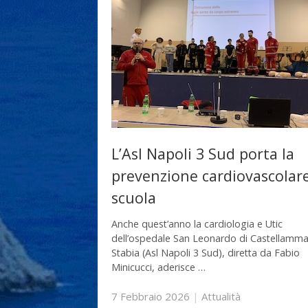
L’Asl Napoli 3 Sud porta la
prevenzione cardiovascolar
scuola
Anche quest’anno la cardiologia e Utic
dell’ospedale San Leonardo di Castellamma
Stabia (Asl Napoli 3 Sud), diretta da Fabio
Minicucci, aderisce …
7 Febbraio 2026
|
Attualità