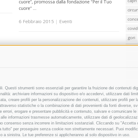
capri
cuore”, promossa dalla fondazione “Per il Tuo
cuore” …
circ
conc
6 Febbraio 2015
|
Eventi
covid
gori
loren
mass
penis
poliz
Regi
i. Questi strumenti sono essenziali per garantire la fruizione dei contenuti dig
sind
alità: archiviare informazioni su dispositivo e/o accedervi, utilizzare dati limita
zata, creare profili per la personalizzazione dei contenuti, utilizzare profili per
temp
raverso statistiche o la combinazione di dati provenienti da fonti diverse, svilu
villa
ere errori, erogare e presentare pubblicità e contenuto, salvare e comunicare le
base alle informazioni trasmesse automaticamente, utilizzare dati di geolocalizza
tuo consenso senza incorrere in limitazioni sostanziali. Cliccando su "Accetta co
ta tutto" per proseguire senza cookie non strettamente necessari. Puoi modific
o a sinistra. Le tue preferenze si applicheranno al solo dispositivo in uso.