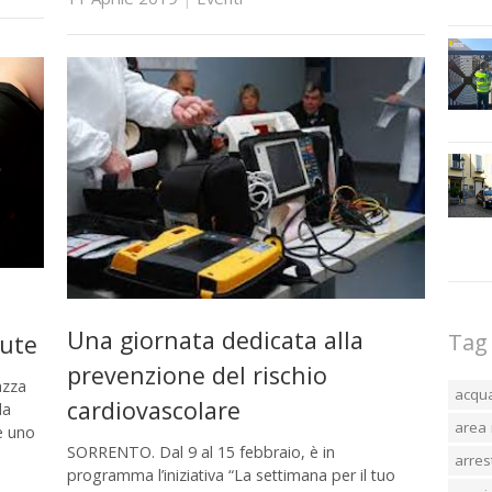
Una giornata dedicata alla
Tag
lute
prevenzione del rischio
azza
acqu
cardiovascolare
la
area 
e uno
SORRENTO. Dal 9 al 15 febbraio, è in
arres
programma l’iniziativa “La settimana per il tuo