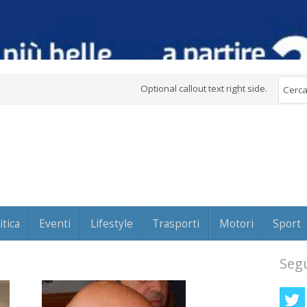
Optional callout text right side.
itica
Eventi
Lifestyle
Trasporti
Motori
Sport
Segu