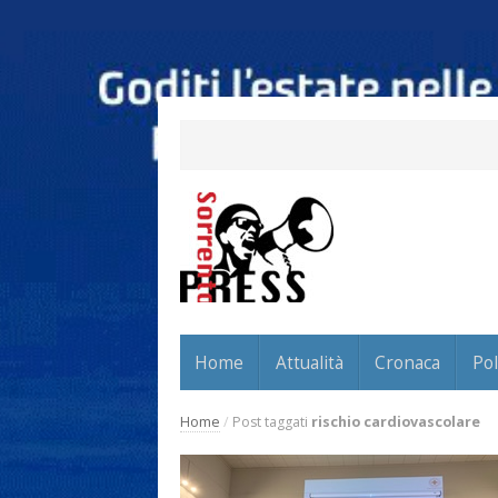
Home
Attualità
Cronaca
Pol
Home
/
Post taggati
rischio cardiovascolare