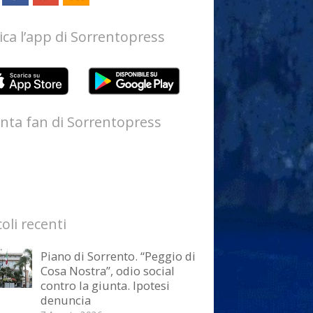
ica l’app di Sorrentopress
nta fan di Sorrentopress
coli recenti
Piano di Sorrento. “Peggio di
Cosa Nostra”, odio social
contro la giunta. Ipotesi
denuncia