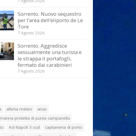
7 Agosto 2026
Sorrento. Nuovo sequestro
per l’area dell’eliporto de Le
Tore
7 Agosto 2026
Sorrento. Aggredisce
sessualmente una turista e
le strappa il portafogli,
fermato dai carabinieri
7 Agosto 2026
a
allerta meteo
anas
marina protetta di punta campanella
to
Asl Napoli 3 sud
capitaneria di porto