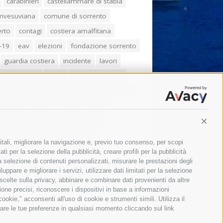
carabinieri
castellammare di stabia
umvesuviana
comune di sorrento
erto
contagi
costiera amalfitana
-19
eav
elezioni
fondazione sorrento
guardia costiera
incidente
lavori
zo balducelli
mare
massa lubrense
imo coppola
Meta
napoli
ordinanza
ola sorrentina
piano di sorrento
ia municipale
protezione civile
Conti
one Campania
sant'agnello
itali, migliorare la navigazione e, previo tuo consenso, per scopi
aco cuomo
sorrento
studenti
ti per la selezione della pubblicità, creare profili per la pubblicità
 la selezione di contenuti personalizzati, misurare le prestazioni degli
orali
treni
turismo
Vico Equense
ppare e migliorare i servizi, utilizzare dati limitati per la selezione
 fiorentino
vincenzo de luca
 scelte sulla privacy, abbinare e combinare dati provenienti da altre
zione precisi, riconoscere i dispositivi in base a informazioni
okie," acconsenti all'uso di cookie e strumenti simili. Utilizza il
are le tue preferenze in qualsiasi momento cliccando sul link