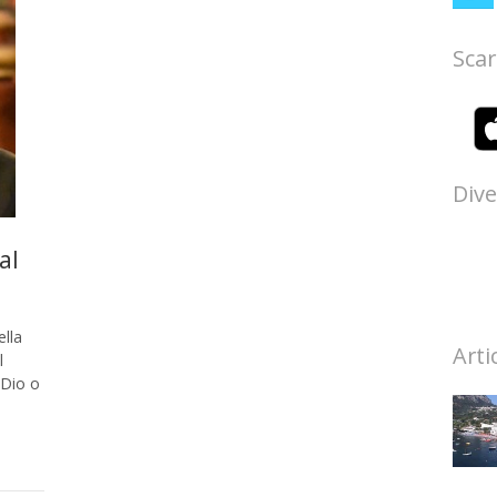
Scar
Dive
al
ella
Arti
l
“Dio o