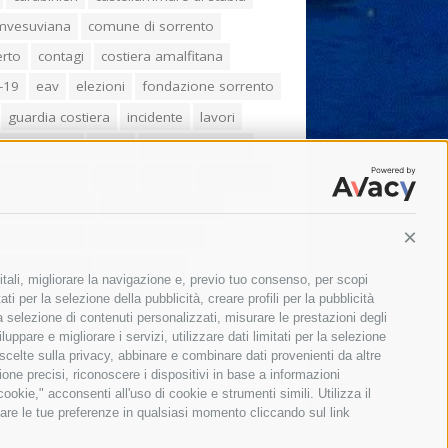
umvesuviana
comune di sorrento
erto
contagi
costiera amalfitana
-19
eav
elezioni
fondazione sorrento
guardia costiera
incidente
lavori
zo balducelli
mare
massa lubrense
imo coppola
Meta
napoli
ordinanza
ola sorrentina
piano di sorrento
ia municipale
protezione civile
Conti
one Campania
sant'agnello
itali, migliorare la navigazione e, previo tuo consenso, per scopi
aco cuomo
sorrento
studenti
ti per la selezione della pubblicità, creare profili per la pubblicità
 la selezione di contenuti personalizzati, misurare le prestazioni degli
orali
treni
turismo
Vico Equense
ppare e migliorare i servizi, utilizzare dati limitati per la selezione
 scelte sulla privacy, abbinare e combinare dati provenienti da altre
 fiorentino
vincenzo de luca
zione precisi, riconoscere i dispositivi in base a informazioni
okie," acconsenti all'uso di cookie e strumenti simili. Utilizza il
are le tue preferenze in qualsiasi momento cliccando sul link
Il giornale online della Penisola Sorrentina