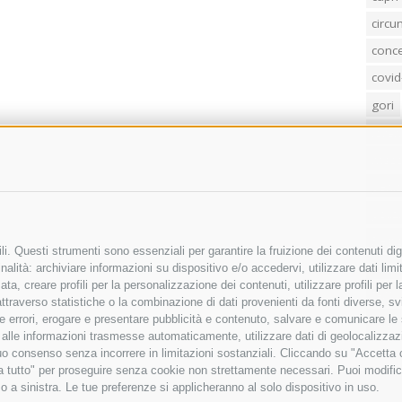
circ
conc
covid
gori
loren
mass
penis
poliz
Regi
i. Questi strumenti sono essenziali per garantire la fruizione dei contenuti dig
sind
alità: archiviare informazioni su dispositivo e/o accedervi, utilizzare dati limita
zata, creare profili per la personalizzazione dei contenuti, utilizzare profili per
temp
raverso statistiche o la combinazione di dati provenienti da fonti diverse, svilu
ere errori, erogare e presentare pubblicità e contenuto, salvare e comunicare le
villa
base alle informazioni trasmesse automaticamente, utilizzare dati di geolocalizza
tuo consenso senza incorrere in limitazioni sostanziali. Cliccando su "Accetta co
ta tutto" per proseguire senza cookie non strettamente necessari. Puoi modific
o a sinistra. Le tue preferenze si applicheranno al solo dispositivo in uso.