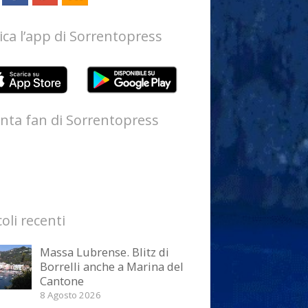
ica l’app di Sorrentopress
nta fan di Sorrentopress
coli recenti
Massa Lubrense. Blitz di
Borrelli anche a Marina del
Cantone
8 Agosto 2026