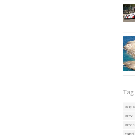
Tag
acqu
area 
arres
capri