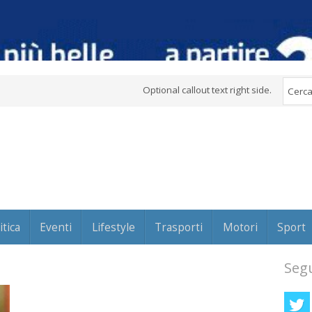
Optional callout text right side.
itica
Eventi
Lifestyle
Trasporti
Motori
Sport
Segu