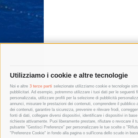
Utilizziamo i cookie e altre tecnologie
Noi e altre
3 terze parti
selezionate utilizziamo cookie e tecnologie simil
pubblicitari. Ad esempio, potremmo utilizzare i tuoi dati per le seguenti fin
personalizzata, utilizzare profili per la selezione di pubblicità personaliz
annunci, misurare le prestazioni dei contenuti, comprendere il pubblico att
dei contenuti, garantire la sicurezza, prevenire e rilevare frodi, corregg
fonti di dati, collegare diversi dispositivi, identificare i dispositivi in 
richieste attivamente. Puoi liberamente prestare, rifiutare o revocare il 
pulsante "Gestisci Preferenze" per personalizzare le tue scelte o "Rifiu
"Preferenze Cookie" in fondo alla pagina o sull'icona dello scudo in bass
© 2015 SorrentoPress. All rights reserved.