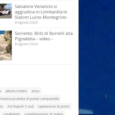
Salvatore Venanzio si
aggiudica in Lombardia lo
Slalom Luino-Montegrino
8 Agosto 2026
Sorrento. Blitz di Borrelli alla
Pignatella – video –
8 Agosto 2026
a
allerta meteo
anas
marina protetta di punta campanella
to
Asl Napoli 3 sud
capitaneria di porto
carabinieri
castellammare di stabia