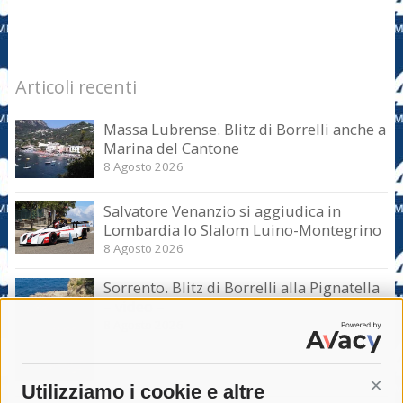
Articoli recenti
Massa Lubrense. Blitz di Borrelli anche a
Marina del Cantone
8 Agosto 2026
Salvatore Venanzio si aggiudica in
Lombardia lo Slalom Luino-Montegrino
8 Agosto 2026
Sorrento. Blitz di Borrelli alla Pignatella
– video –
8 Agosto 2026
Utilizziamo i cookie e altre
Cont