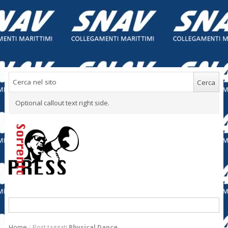
Optional callout text right side.
Home
/
Post taggati
Physical Dance