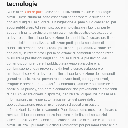
tecnologie
Tag
Noi e altre
3 terze parti
selezionate utilizziamo cookie e tecnologie
simili. Questi strumenti sono essenziali per garantire la fruizione dei
contenuti digitali, migliorare la navigazione e, previo tuo consenso, per
acqua
allerta meteo
anas
scopi pubblicitari. Ad esempio, potremmo utilizzare i tuoi dati per le
seguenti finalità: archiviare informazioni su dispositivo e/o accedervi,
area marina protetta di punta campanella
arresto
utilizzare dati limitati per la selezione della pubblicità, creare profili per
la pubblicità personalizzata, utilizzare profili per la selezione di
Asl Napoli 3 sud
capitaneria di porto
capri
carabinieri
pubblicità personalizzata, creare profili per la personalizzazione dei
castellammare di stabia
circumvesuviana
contenuti, utilizzare profili per la selezione di contenuti personalizzati,
misurare le prestazioni degli annunci, misurare le prestazioni dei
comune di sorrento
concerto
contagi
contenuti, comprendere il pubblico attraverso statistiche o la
combinazione di dati provenienti da fonti diverse, sviluppare e
costiera amalfitana
covid-19
eav
elezioni
migliorare i servizi, utilizzare dati limitati per la selezione dei contenuti,
fondazione sorrento
gori
guardia costiera
incidente
garantire la sicurezza, prevenire e rilevare frodi, correggere errori,
erogare e presentare pubblicità e contenuto, salvare e comunicare le
lavori
lorenzo balducelli
mare
massa lubrense
scelte sulla privacy, abbinare e combinare dati provenienti da altre fonti
di dati, collegare diversi dispositivi, identificare i dispositivi in base alle
massimo coppola
Meta
napoli
ordinanza
informazioni trasmesse automaticamente, utilizzare dati di
penisola sorrentina
piano di sorrento
polizia municipale
geolocalizzazione precisi, riconoscere i dispositivi in base a
informazioni richieste attivamente. Puoi liberamente prestare, rifiutare o
protezione civile
Regione Campania
sant'agnello
revocare il tuo consenso senza incorrere in limitazioni sostanziali.
Cliccando su "Accetta cookie," acconsenti all'uso di cookie e strumenti
sindaco cuomo
sorrento
studenti
temporali
treni
simili. Utilizza il pulsante "Gestisci Preferenze" per personalizzare le tue