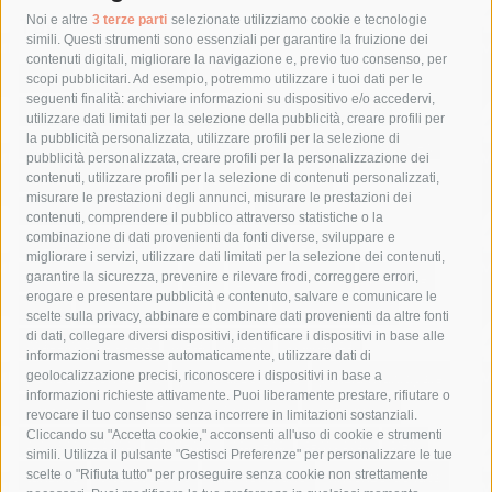
Tag
Noi e altre
3 terze parti
selezionate utilizziamo cookie e tecnologie
simili. Questi strumenti sono essenziali per garantire la fruizione dei
contenuti digitali, migliorare la navigazione e, previo tuo consenso, per
acqua
allerta meteo
anas
scopi pubblicitari. Ad esempio, potremmo utilizzare i tuoi dati per le
seguenti finalità: archiviare informazioni su dispositivo e/o accedervi,
area marina protetta di punta campanella
arresto
utilizzare dati limitati per la selezione della pubblicità, creare profili per
la pubblicità personalizzata, utilizzare profili per la selezione di
Asl Napoli 3 sud
capitaneria di porto
capri
carabinieri
pubblicità personalizzata, creare profili per la personalizzazione dei
castellammare di stabia
circumvesuviana
contenuti, utilizzare profili per la selezione di contenuti personalizzati,
misurare le prestazioni degli annunci, misurare le prestazioni dei
comune di sorrento
concerto
contagi
contenuti, comprendere il pubblico attraverso statistiche o la
combinazione di dati provenienti da fonti diverse, sviluppare e
costiera amalfitana
covid-19
eav
elezioni
migliorare i servizi, utilizzare dati limitati per la selezione dei contenuti,
fondazione sorrento
gori
guardia costiera
incidente
garantire la sicurezza, prevenire e rilevare frodi, correggere errori,
erogare e presentare pubblicità e contenuto, salvare e comunicare le
lavori
lorenzo balducelli
mare
massa lubrense
scelte sulla privacy, abbinare e combinare dati provenienti da altre fonti
di dati, collegare diversi dispositivi, identificare i dispositivi in base alle
massimo coppola
Meta
napoli
ordinanza
informazioni trasmesse automaticamente, utilizzare dati di
penisola sorrentina
piano di sorrento
polizia municipale
geolocalizzazione precisi, riconoscere i dispositivi in base a
informazioni richieste attivamente. Puoi liberamente prestare, rifiutare o
protezione civile
Regione Campania
sant'agnello
revocare il tuo consenso senza incorrere in limitazioni sostanziali.
Cliccando su "Accetta cookie," acconsenti all'uso di cookie e strumenti
sindaco cuomo
sorrento
studenti
temporali
treni
simili. Utilizza il pulsante "Gestisci Preferenze" per personalizzare le tue
turismo
Vico Equense
villa fiorentino
vincenzo de luca
scelte o "Rifiuta tutto" per proseguire senza cookie non strettamente