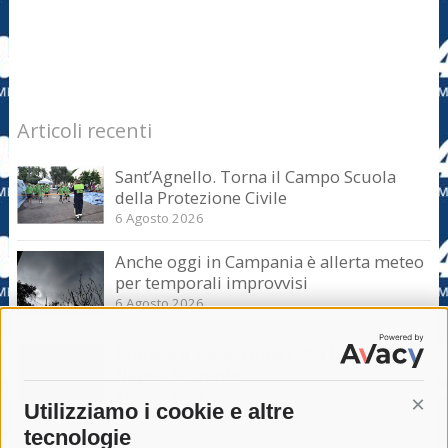
Articoli recenti
Sant’Agnello. Torna il Campo Scuola
della Protezione Civile
6 Agosto 2026
Anche oggi in Campania è allerta meteo
per temporali improvvisi
6 Agosto 2026
Domani e sabato interrotta la linea Eav
Napoli-Sorrento
6 Agosto 2026
Utilizziamo i cookie e altre
Cont
tecnologie