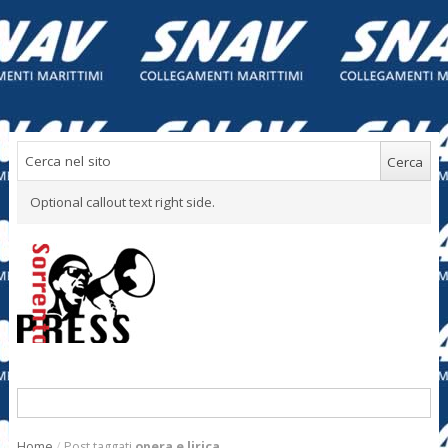
Optional callout text right side.
Home
/
Post taggati
opera e lirica