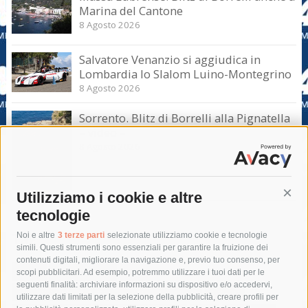
Marina del Cantone
8 Agosto 2026
Salvatore Venanzio si aggiudica in
Lombardia lo Slalom Luino-Montegrino
8 Agosto 2026
Sorrento. Blitz di Borrelli alla Pignatella
– video –
8 Agosto 2026
Utilizziamo i cookie e altre
Cont
tecnologie
Tag
Noi e altre
3 terze parti
selezionate utilizziamo cookie e tecnologie
simili. Questi strumenti sono essenziali per garantire la fruizione dei
contenuti digitali, migliorare la navigazione e, previo tuo consenso, per
acqua
allerta meteo
anas
scopi pubblicitari. Ad esempio, potremmo utilizzare i tuoi dati per le
seguenti finalità: archiviare informazioni su dispositivo e/o accedervi,
area marina protetta di punta campanella
arresto
utilizzare dati limitati per la selezione della pubblicità, creare profili per