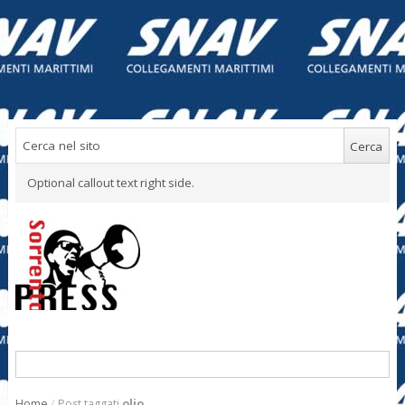
Optional callout text right side.
Home
/
Post taggati
olio