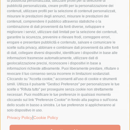
la pubblicità personalizzata, utilizzare profili per la selezione di
Asl Napoli 3 sud
capitaneria di porto
capri
carabinieri
pubblicità personalizzata, creare profili per la personalizzazione dei
castellammare di stabia
circumvesuviana
contenuti, utilizzare profili per la selezione di contenuti personalizzati,
misurare le prestazioni degli annunci, misurare le prestazioni dei
comune di sorrento
concerto
contagi
contenuti, comprendere il pubblico attraverso statistiche o la
combinazione di dati provenienti da fonti diverse, sviluppare e
costiera amalfitana
covid-19
eav
elezioni
migliorare i servizi, utilizzare dati limitati per la selezione dei contenuti,
fondazione sorrento
gori
guardia costiera
incidente
garantire la sicurezza, prevenire e rilevare frodi, correggere errori,
erogare e presentare pubblicità e contenuto, salvare e comunicare le
lavori
lorenzo balducelli
mare
massa lubrense
scelte sulla privacy, abbinare e combinare dati provenienti da altre fonti
di dati, collegare diversi dispositivi, identificare i dispositivi in base alle
massimo coppola
Meta
napoli
ordinanza
informazioni trasmesse automaticamente, utilizzare dati di
penisola sorrentina
piano di sorrento
polizia municipale
geolocalizzazione precisi, riconoscere i dispositivi in base a
informazioni richieste attivamente. Puoi liberamente prestare, rifiutare o
protezione civile
Regione Campania
sant'agnello
revocare il tuo consenso senza incorrere in limitazioni sostanziali.
Cliccando su "Accetta cookie," acconsenti all'uso di cookie e strumenti
sindaco cuomo
sorrento
studenti
temporali
treni
simili. Utilizza il pulsante "Gestisci Preferenze" per personalizzare le tue
turismo
Vico Equense
villa fiorentino
vincenzo de luca
scelte o "Rifiuta tutto" per proseguire senza cookie non strettamente
necessari. Puoi modificare le tue preferenze in qualsiasi momento
cliccando sul link "Preferenze Cookie" in fondo alla pagina o sull'icona
dello scudo in basso a sinistra. Le tue preferenze si applicheranno al
solo dispositivo in uso.
© 2015 SorrentoPress. All rights reserved.
|
Privacy Policy
Cookie Policy
Il giornale online della Penisola Sorrentina