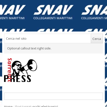
Optional callout text right side.
Home
/
Post taggati
occhi elettronici