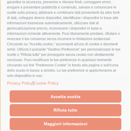
fondazione sorrento
gori
guardia costiera
incidente
garantire la sicurezza, prevenire e rilevare frodi, correggere errori,
erogare e presentare pubblicità e contenuto, salvare e comunicare le
lavori
lorenzo balducelli
mare
massa lubrense
scelte sulla privacy, abbinare e combinare dati provenienti da altre fonti
di dati, collegare diversi dispositivi, identificare i dispositivi in base alle
massimo coppola
Meta
napoli
ordinanza
informazioni trasmesse automaticamente, utilizzare dati di
penisola sorrentina
piano di sorrento
polizia municipale
geolocalizzazione precisi, riconoscere i dispositivi in base a
informazioni richieste attivamente. Puoi liberamente prestare, rifiutare o
protezione civile
Regione Campania
sant'agnello
revocare il tuo consenso senza incorrere in limitazioni sostanziali.
Cliccando su "Accetta cookie," acconsenti all'uso di cookie e strumenti
sindaco cuomo
sorrento
studenti
temporali
treni
simili. Utilizza il pulsante "Gestisci Preferenze" per personalizzare le tue
turismo
Vico Equense
villa fiorentino
vincenzo de luca
scelte o "Rifiuta tutto" per proseguire senza cookie non strettamente
necessari. Puoi modificare le tue preferenze in qualsiasi momento
cliccando sul link "Preferenze Cookie" in fondo alla pagina o sull'icona
dello scudo in basso a sinistra. Le tue preferenze si applicheranno al
solo dispositivo in uso.
© 2015 SorrentoPress. All rights reserved.
|
Privacy Policy
Cookie Policy
Il giornale online della Penisola Sorrentina
Privacy policy
-
Cookie Policy
Accetta cookie
Rifiuta tutto
Maggiori informazioni