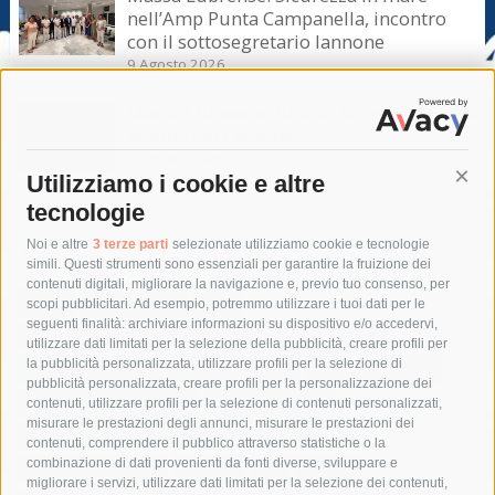
nell’Amp Punta Campanella, incontro
con il sottosegretario Iannone
9 Agosto 2026
Massa Lubrense. Blitz di Borrelli anche a
Marina del Cantone
8 Agosto 2026
Utilizziamo i cookie e altre
Cont
tecnologie
Tag
Noi e altre
3 terze parti
selezionate utilizziamo cookie e tecnologie
simili. Questi strumenti sono essenziali per garantire la fruizione dei
contenuti digitali, migliorare la navigazione e, previo tuo consenso, per
acqua
allerta meteo
anas
scopi pubblicitari. Ad esempio, potremmo utilizzare i tuoi dati per le
seguenti finalità: archiviare informazioni su dispositivo e/o accedervi,
area marina protetta di punta campanella
arresto
utilizzare dati limitati per la selezione della pubblicità, creare profili per
la pubblicità personalizzata, utilizzare profili per la selezione di
Asl Napoli 3 sud
capitaneria di porto
capri
carabinieri
pubblicità personalizzata, creare profili per la personalizzazione dei
castellammare di stabia
circumvesuviana
contenuti, utilizzare profili per la selezione di contenuti personalizzati,
misurare le prestazioni degli annunci, misurare le prestazioni dei
comune di sorrento
concerto
contagi
contenuti, comprendere il pubblico attraverso statistiche o la
combinazione di dati provenienti da fonti diverse, sviluppare e
costiera amalfitana
covid-19
eav
elezioni
migliorare i servizi, utilizzare dati limitati per la selezione dei contenuti,