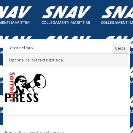
Optional callout text right side.
Home
/
Post taggati
nicola marra