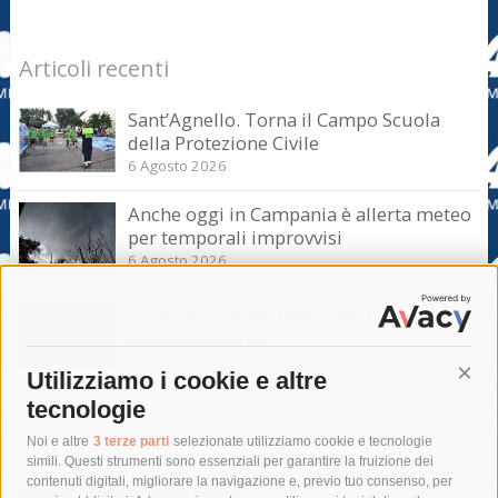
Articoli recenti
Sant’Agnello. Torna il Campo Scuola
della Protezione Civile
6 Agosto 2026
Anche oggi in Campania è allerta meteo
per temporali improvvisi
6 Agosto 2026
Domani e sabato interrotta la linea Eav
Napoli-Sorrento
6 Agosto 2026
Utilizziamo i cookie e altre
Cont
tecnologie
Tag
Noi e altre
3 terze parti
selezionate utilizziamo cookie e tecnologie
simili. Questi strumenti sono essenziali per garantire la fruizione dei
contenuti digitali, migliorare la navigazione e, previo tuo consenso, per