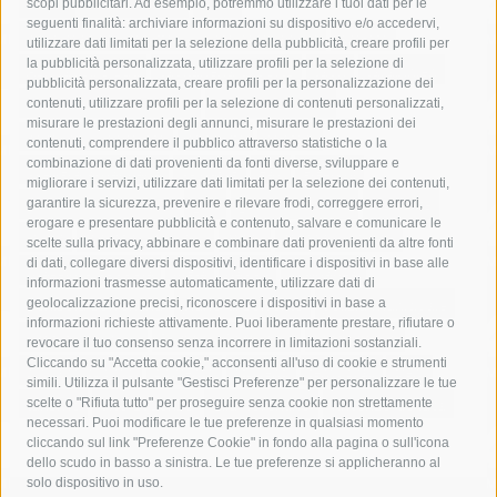
acqua
allerta meteo
anas
scopi pubblicitari. Ad esempio, potremmo utilizzare i tuoi dati per le
seguenti finalità: archiviare informazioni su dispositivo e/o accedervi,
area marina protetta di punta campanella
arresto
utilizzare dati limitati per la selezione della pubblicità, creare profili per
la pubblicità personalizzata, utilizzare profili per la selezione di
Asl Napoli 3 sud
capitaneria di porto
capri
carabinieri
pubblicità personalizzata, creare profili per la personalizzazione dei
castellammare di stabia
circumvesuviana
contenuti, utilizzare profili per la selezione di contenuti personalizzati,
misurare le prestazioni degli annunci, misurare le prestazioni dei
comune di sorrento
concerto
contagi
contenuti, comprendere il pubblico attraverso statistiche o la
combinazione di dati provenienti da fonti diverse, sviluppare e
costiera amalfitana
covid-19
eav
elezioni
migliorare i servizi, utilizzare dati limitati per la selezione dei contenuti,
fondazione sorrento
gori
guardia costiera
incidente
garantire la sicurezza, prevenire e rilevare frodi, correggere errori,
erogare e presentare pubblicità e contenuto, salvare e comunicare le
lavori
lorenzo balducelli
mare
massa lubrense
scelte sulla privacy, abbinare e combinare dati provenienti da altre fonti
di dati, collegare diversi dispositivi, identificare i dispositivi in base alle
massimo coppola
Meta
napoli
ordinanza
informazioni trasmesse automaticamente, utilizzare dati di
penisola sorrentina
piano di sorrento
polizia municipale
geolocalizzazione precisi, riconoscere i dispositivi in base a
informazioni richieste attivamente. Puoi liberamente prestare, rifiutare o
protezione civile
Regione Campania
sant'agnello
revocare il tuo consenso senza incorrere in limitazioni sostanziali.
Cliccando su "Accetta cookie," acconsenti all'uso di cookie e strumenti
sindaco cuomo
sorrento
studenti
temporali
treni
simili. Utilizza il pulsante "Gestisci Preferenze" per personalizzare le tue
turismo
Vico Equense
villa fiorentino
vincenzo de luca
scelte o "Rifiuta tutto" per proseguire senza cookie non strettamente
necessari. Puoi modificare le tue preferenze in qualsiasi momento
cliccando sul link "Preferenze Cookie" in fondo alla pagina o sull'icona
dello scudo in basso a sinistra. Le tue preferenze si applicheranno al
solo dispositivo in uso.