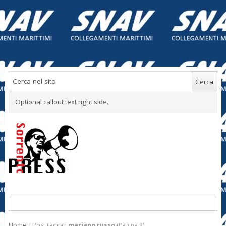
Optional callout text right side.
Home
/
Post taggati
mariano russo
(Pagina 2)