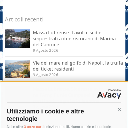
Articoli recenti
Massa Lubrense. Tavoli e sedie
sequestrati a due ristoranti di Marina
del Cantone
9 Agosto 2026
Vie del mare nel golfo di Napoli, la truffa
dei ticket residenti
9 Agosto 2026
Massa Lubrense. Sicurezza in mare
nell’Amp Punta Campanella, incontro
con il sottosegretario Iannone
9 Agosto 2026
Utilizziamo i cookie e altre
Cont
tecnologie
Noi e altre
3 terze parti
selezionate utilizziamo cookie e tecnologie