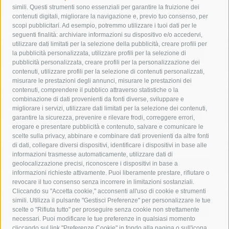
Tag
simili. Questi strumenti sono essenziali per garantire la fruizione dei
contenuti digitali, migliorare la navigazione e, previo tuo consenso, per
acqua
allerta meteo
anas
scopi pubblicitari. Ad esempio, potremmo utilizzare i tuoi dati per le
seguenti finalità: archiviare informazioni su dispositivo e/o accedervi,
area marina protetta di punta campanella
arresto
utilizzare dati limitati per la selezione della pubblicità, creare profili per
la pubblicità personalizzata, utilizzare profili per la selezione di
Asl Napoli 3 sud
capitaneria di porto
capri
carabinieri
pubblicità personalizzata, creare profili per la personalizzazione dei
castellammare di stabia
circumvesuviana
contenuti, utilizzare profili per la selezione di contenuti personalizzati,
misurare le prestazioni degli annunci, misurare le prestazioni dei
comune di sorrento
concerto
contagi
contenuti, comprendere il pubblico attraverso statistiche o la
combinazione di dati provenienti da fonti diverse, sviluppare e
costiera amalfitana
covid-19
eav
elezioni
migliorare i servizi, utilizzare dati limitati per la selezione dei contenuti,
fondazione sorrento
gori
guardia costiera
incidente
garantire la sicurezza, prevenire e rilevare frodi, correggere errori,
erogare e presentare pubblicità e contenuto, salvare e comunicare le
lavori
lorenzo balducelli
mare
massa lubrense
scelte sulla privacy, abbinare e combinare dati provenienti da altre fonti
di dati, collegare diversi dispositivi, identificare i dispositivi in base alle
massimo coppola
Meta
napoli
ordinanza
informazioni trasmesse automaticamente, utilizzare dati di
penisola sorrentina
piano di sorrento
polizia municipale
geolocalizzazione precisi, riconoscere i dispositivi in base a
informazioni richieste attivamente. Puoi liberamente prestare, rifiutare o
protezione civile
Regione Campania
sant'agnello
revocare il tuo consenso senza incorrere in limitazioni sostanziali.
Cliccando su "Accetta cookie," acconsenti all'uso di cookie e strumenti
sindaco cuomo
sorrento
studenti
temporali
treni
simili. Utilizza il pulsante "Gestisci Preferenze" per personalizzare le tue
turismo
Vico Equense
villa fiorentino
vincenzo de luca
scelte o "Rifiuta tutto" per proseguire senza cookie non strettamente
necessari. Puoi modificare le tue preferenze in qualsiasi momento
cliccando sul link "Preferenze Cookie" in fondo alla pagina o sull'icona