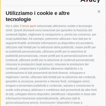
Utilizziamo i cookie e altre
Cont
tecnologie
Tag
Noi e altre
3 terze parti
selezionate utilizziamo cookie e tecnologie
simili. Questi strumenti sono essenziali per garantire la fruizione dei
contenuti digitali, migliorare la navigazione e, previo tuo consenso, per
acqua
allerta meteo
anas
scopi pubblicitari. Ad esempio, potremmo utilizzare i tuoi dati per le
seguenti finalità: archiviare informazioni su dispositivo e/o accedervi,
area marina protetta di punta campanella
arresto
utilizzare dati limitati per la selezione della pubblicità, creare profili per
la pubblicità personalizzata, utilizzare profili per la selezione di
Asl Napoli 3 sud
capitaneria di porto
capri
carabinieri
pubblicità personalizzata, creare profili per la personalizzazione dei
castellammare di stabia
circumvesuviana
contenuti, utilizzare profili per la selezione di contenuti personalizzati,
misurare le prestazioni degli annunci, misurare le prestazioni dei
comune di sorrento
concerto
contagi
contenuti, comprendere il pubblico attraverso statistiche o la
combinazione di dati provenienti da fonti diverse, sviluppare e
costiera amalfitana
covid-19
eav
elezioni
migliorare i servizi, utilizzare dati limitati per la selezione dei contenuti,
fondazione sorrento
gori
guardia costiera
incidente
garantire la sicurezza, prevenire e rilevare frodi, correggere errori,
erogare e presentare pubblicità e contenuto, salvare e comunicare le
lavori
lorenzo balducelli
mare
massa lubrense
scelte sulla privacy, abbinare e combinare dati provenienti da altre fonti
di dati, collegare diversi dispositivi, identificare i dispositivi in base alle
massimo coppola
Meta
napoli
ordinanza
informazioni trasmesse automaticamente, utilizzare dati di
penisola sorrentina
piano di sorrento
polizia municipale
geolocalizzazione precisi, riconoscere i dispositivi in base a