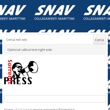
Optional callout text right side.
Home
/
Post taggati
maria antonina fiorentino