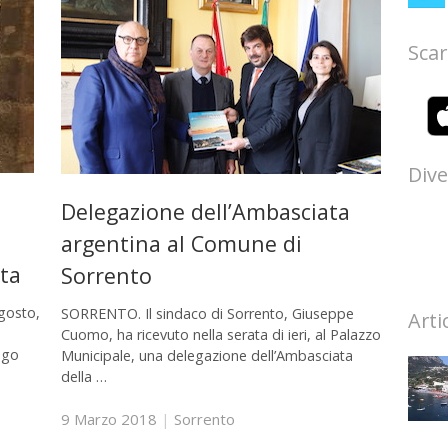
Scar
Dive
Delegazione dell’Ambasciata
argentina al Comune di
ta
Sorrento
gosto,
SORRENTO. Il sindaco di Sorrento, Giuseppe
Arti
Cuomo, ha ricevuto nella serata di ieri, al Palazzo
ego
Municipale, una delegazione dell’Ambasciata
della …
9 Marzo 2018
|
Sorrento