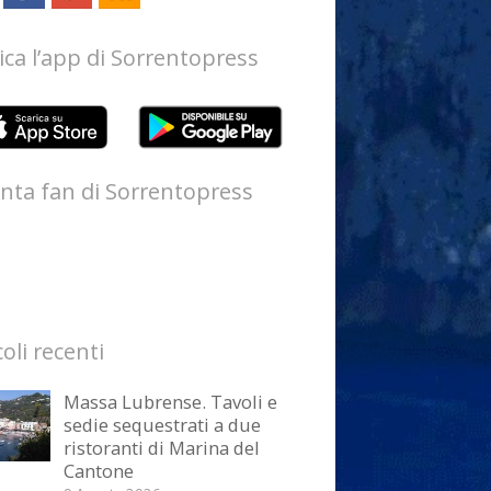
ica l’app di Sorrentopress
nta fan di Sorrentopress
coli recenti
Massa Lubrense. Tavoli e
sedie sequestrati a due
ristoranti di Marina del
Cantone