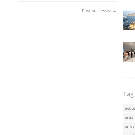
Post successivi
→
Tag
acqu
area 
arres