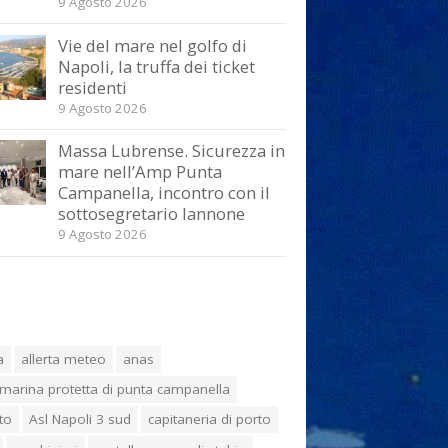
9 Agosto 2026
Vie del mare nel golfo di
Napoli, la truffa dei ticket
residenti
9 Agosto 2026
Massa Lubrense. Sicurezza in
mare nell’Amp Punta
Campanella, incontro con il
sottosegretario Iannone
9 Agosto 2026
a
allerta meteo
anas
marina protetta di punta campanella
to
Asl Napoli 3 sud
capitaneria di porto