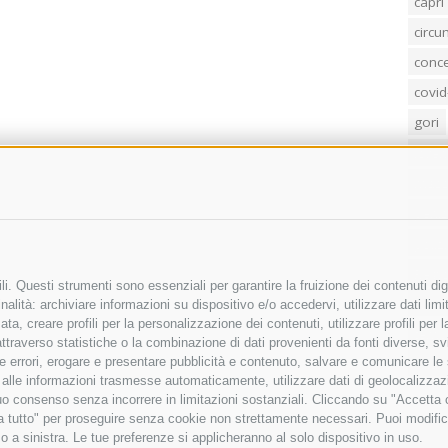
capri
circ
conc
covid
gori
loren
mass
penis
poliz
Regi
i. Questi strumenti sono essenziali per garantire la fruizione dei contenuti dig
sind
alità: archiviare informazioni su dispositivo e/o accedervi, utilizzare dati limita
zata, creare profili per la personalizzazione dei contenuti, utilizzare profili per
temp
raverso statistiche o la combinazione di dati provenienti da fonti diverse, svilu
villa
ere errori, erogare e presentare pubblicità e contenuto, salvare e comunicare le
base alle informazioni trasmesse automaticamente, utilizzare dati di geolocalizza
tuo consenso senza incorrere in limitazioni sostanziali. Cliccando su "Accetta co
ta tutto" per proseguire senza cookie non strettamente necessari. Puoi modific
o a sinistra. Le tue preferenze si applicheranno al solo dispositivo in uso.