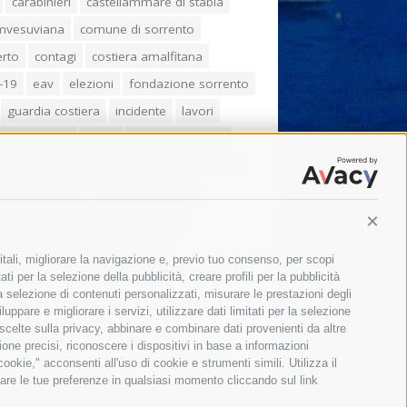
carabinieri
castellammare di stabia
umvesuviana
comune di sorrento
erto
contagi
costiera amalfitana
-19
eav
elezioni
fondazione sorrento
guardia costiera
incidente
lavori
zo balducelli
mare
massa lubrense
imo coppola
Meta
napoli
ordinanza
ola sorrentina
piano di sorrento
ia municipale
protezione civile
Conti
one Campania
sant'agnello
itali, migliorare la navigazione e, previo tuo consenso, per scopi
aco cuomo
sorrento
studenti
ti per la selezione della pubblicità, creare profili per la pubblicità
 la selezione di contenuti personalizzati, misurare le prestazioni degli
orali
treni
turismo
Vico Equense
ppare e migliorare i servizi, utilizzare dati limitati per la selezione
 fiorentino
vincenzo de luca
 scelte sulla privacy, abbinare e combinare dati provenienti da altre
zione precisi, riconoscere i dispositivi in base a informazioni
okie," acconsenti all'uso di cookie e strumenti simili. Utilizza il
are le tue preferenze in qualsiasi momento cliccando sul link