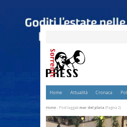
Home
Attualità
Cronaca
Pol
Home
/
Post taggati
mar del plata
(Pagina 2)