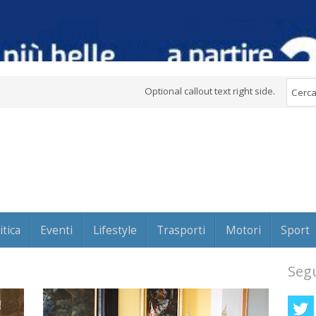
Optional callout text right side.
itica
Eventi
Lifestyle
Trasporti
Motori
Sport
Segu