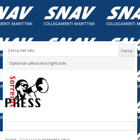
Optional callout text right side.
Home
/
Post taggati
manuela zero