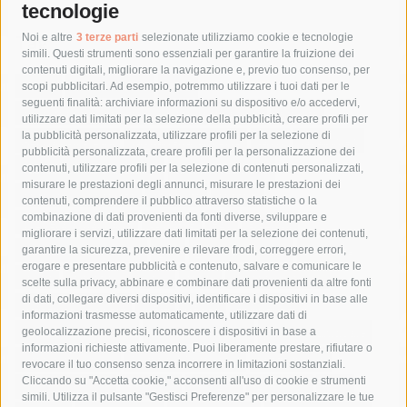
tecnologie
Tag
Noi e altre
3 terze parti
selezionate utilizziamo cookie e tecnologie
simili. Questi strumenti sono essenziali per garantire la fruizione dei
contenuti digitali, migliorare la navigazione e, previo tuo consenso, per
acqua
allerta meteo
anas
scopi pubblicitari. Ad esempio, potremmo utilizzare i tuoi dati per le
seguenti finalità: archiviare informazioni su dispositivo e/o accedervi,
area marina protetta di punta campanella
arresto
utilizzare dati limitati per la selezione della pubblicità, creare profili per
la pubblicità personalizzata, utilizzare profili per la selezione di
Asl Napoli 3 sud
capitaneria di porto
capri
carabinieri
pubblicità personalizzata, creare profili per la personalizzazione dei
castellammare di stabia
circumvesuviana
contenuti, utilizzare profili per la selezione di contenuti personalizzati,
misurare le prestazioni degli annunci, misurare le prestazioni dei
comune di sorrento
concerto
contagi
contenuti, comprendere il pubblico attraverso statistiche o la
combinazione di dati provenienti da fonti diverse, sviluppare e
costiera amalfitana
covid-19
eav
elezioni
migliorare i servizi, utilizzare dati limitati per la selezione dei contenuti,
fondazione sorrento
gori
guardia costiera
incidente
garantire la sicurezza, prevenire e rilevare frodi, correggere errori,
erogare e presentare pubblicità e contenuto, salvare e comunicare le
lavori
lorenzo balducelli
mare
massa lubrense
scelte sulla privacy, abbinare e combinare dati provenienti da altre fonti
di dati, collegare diversi dispositivi, identificare i dispositivi in base alle
massimo coppola
Meta
napoli
ordinanza
informazioni trasmesse automaticamente, utilizzare dati di
penisola sorrentina
piano di sorrento
polizia municipale
geolocalizzazione precisi, riconoscere i dispositivi in base a
informazioni richieste attivamente. Puoi liberamente prestare, rifiutare o
protezione civile
Regione Campania
sant'agnello
revocare il tuo consenso senza incorrere in limitazioni sostanziali.
Cliccando su "Accetta cookie," acconsenti all'uso di cookie e strumenti
sindaco cuomo
sorrento
studenti
temporali
treni
simili. Utilizza il pulsante "Gestisci Preferenze" per personalizzare le tue