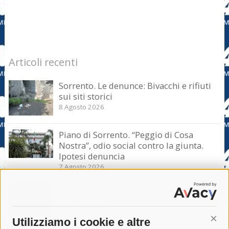
Articoli recenti
Sorrento. Le denunce: Bivacchi e rifiuti
sui siti storici
8 Agosto 2026
Piano di Sorrento. “Peggio di Cosa
Nostra”, odio social contro la giunta.
Ipotesi denuncia
7 Agosto 2026
Sorrento. Nuovo sequestro per l’area
dell’eliporto de Le Tore
7 Agosto 2026
Utilizziamo i cookie e altre
Cont