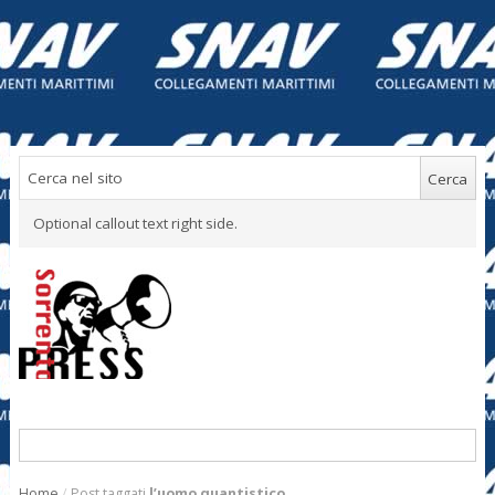
Optional callout text right side.
Home
/
Post taggati
l’uomo quantistico