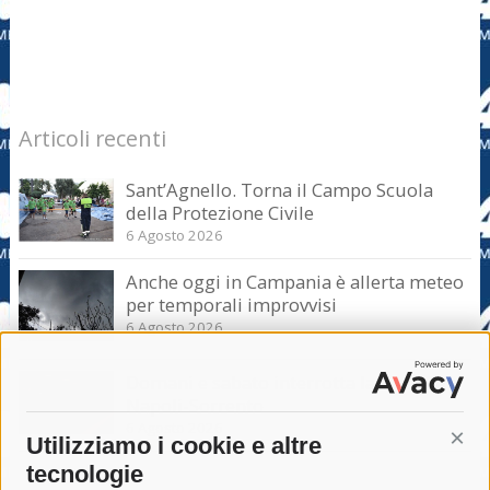
Articoli recenti
Sant’Agnello. Torna il Campo Scuola
della Protezione Civile
6 Agosto 2026
Anche oggi in Campania è allerta meteo
per temporali improvvisi
6 Agosto 2026
Domani e sabato interrotta la linea Eav
Napoli-Sorrento
6 Agosto 2026
Utilizziamo i cookie e altre
Cont
tecnologie