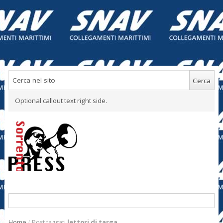
Optional callout text right side.
Home
/
Post taggati
lettori di targa