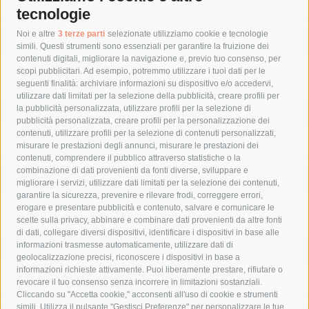
tecnologie
Tag
Noi e altre
3 terze parti
selezionate utilizziamo cookie e tecnologie
simili. Questi strumenti sono essenziali per garantire la fruizione dei
contenuti digitali, migliorare la navigazione e, previo tuo consenso, per
acqua
allerta meteo
anas
scopi pubblicitari. Ad esempio, potremmo utilizzare i tuoi dati per le
seguenti finalità: archiviare informazioni su dispositivo e/o accedervi,
area marina protetta di punta campanella
arresto
utilizzare dati limitati per la selezione della pubblicità, creare profili per
la pubblicità personalizzata, utilizzare profili per la selezione di
Asl Napoli 3 sud
capitaneria di porto
capri
carabinieri
pubblicità personalizzata, creare profili per la personalizzazione dei
castellammare di stabia
circumvesuviana
contenuti, utilizzare profili per la selezione di contenuti personalizzati,
misurare le prestazioni degli annunci, misurare le prestazioni dei
comune di sorrento
concerto
contagi
contenuti, comprendere il pubblico attraverso statistiche o la
combinazione di dati provenienti da fonti diverse, sviluppare e
costiera amalfitana
covid-19
eav
elezioni
migliorare i servizi, utilizzare dati limitati per la selezione dei contenuti,
fondazione sorrento
gori
guardia costiera
incidente
garantire la sicurezza, prevenire e rilevare frodi, correggere errori,
erogare e presentare pubblicità e contenuto, salvare e comunicare le
lavori
lorenzo balducelli
mare
massa lubrense
scelte sulla privacy, abbinare e combinare dati provenienti da altre fonti
di dati, collegare diversi dispositivi, identificare i dispositivi in base alle
massimo coppola
Meta
napoli
ordinanza
informazioni trasmesse automaticamente, utilizzare dati di
penisola sorrentina
piano di sorrento
polizia municipale
geolocalizzazione precisi, riconoscere i dispositivi in base a
informazioni richieste attivamente. Puoi liberamente prestare, rifiutare o
protezione civile
Regione Campania
sant'agnello
revocare il tuo consenso senza incorrere in limitazioni sostanziali.
Cliccando su "Accetta cookie," acconsenti all'uso di cookie e strumenti
sindaco cuomo
sorrento
studenti
temporali
treni
simili. Utilizza il pulsante "Gestisci Preferenze" per personalizzare le tue