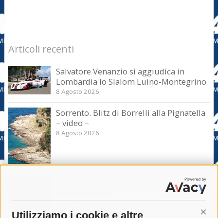
Articoli recenti
Salvatore Venanzio si aggiudica in
Lombardia lo Slalom Luino-Montegrino
8 Agosto 2026
Sorrento. Blitz di Borrelli alla Pignatella
– video –
8 Agosto 2026
Sorrento. Le denunce: Bivacchi e rifiuti
sui siti storici
8 Agosto 2026
Utilizziamo i cookie e altre
Cont