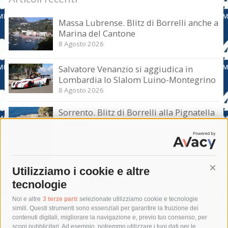
Massa Lubrense. Blitz di Borrelli anche a
Marina del Cantone
8 Agosto 2026
Salvatore Venanzio si aggiudica in
Lombardia lo Slalom Luino-Montegrino
8 Agosto 2026
Sorrento. Blitz di Borrelli alla Pignatella
– video –
8 Agosto 2026
Utilizziamo i cookie e altre
Cont
tecnologie
Tag
Noi e altre
3 terze parti
selezionate utilizziamo cookie e tecnologie
simili. Questi strumenti sono essenziali per garantire la fruizione dei
contenuti digitali, migliorare la navigazione e, previo tuo consenso, per
acqua
allerta meteo
anas
scopi pubblicitari. Ad esempio, potremmo utilizzare i tuoi dati per le