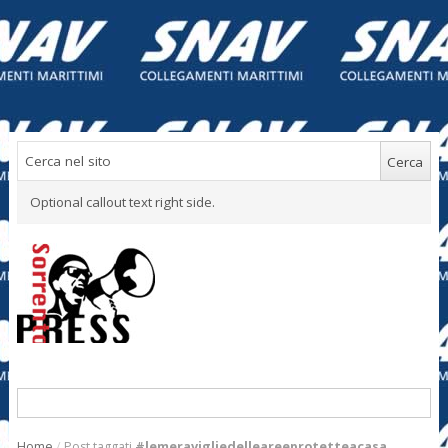
Optional callout text right side.
Home
/
Post taggati
#lemeravigliedelleareeprotetteacasa