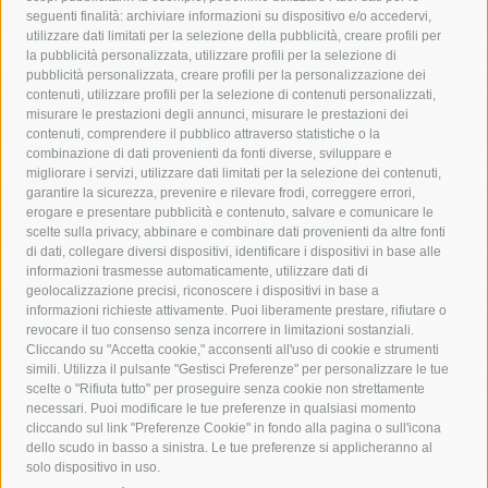
seguenti finalità: archiviare informazioni su dispositivo e/o accedervi,
area marina protetta di punta campanella
arresto
utilizzare dati limitati per la selezione della pubblicità, creare profili per
la pubblicità personalizzata, utilizzare profili per la selezione di
Asl Napoli 3 sud
capitaneria di porto
capri
carabinieri
pubblicità personalizzata, creare profili per la personalizzazione dei
castellammare di stabia
circumvesuviana
contenuti, utilizzare profili per la selezione di contenuti personalizzati,
misurare le prestazioni degli annunci, misurare le prestazioni dei
comune di sorrento
concerto
contagi
contenuti, comprendere il pubblico attraverso statistiche o la
combinazione di dati provenienti da fonti diverse, sviluppare e
costiera amalfitana
covid-19
eav
elezioni
migliorare i servizi, utilizzare dati limitati per la selezione dei contenuti,
fondazione sorrento
gori
guardia costiera
incidente
garantire la sicurezza, prevenire e rilevare frodi, correggere errori,
erogare e presentare pubblicità e contenuto, salvare e comunicare le
lavori
lorenzo balducelli
mare
massa lubrense
scelte sulla privacy, abbinare e combinare dati provenienti da altre fonti
di dati, collegare diversi dispositivi, identificare i dispositivi in base alle
massimo coppola
Meta
napoli
ordinanza
informazioni trasmesse automaticamente, utilizzare dati di
penisola sorrentina
piano di sorrento
polizia municipale
geolocalizzazione precisi, riconoscere i dispositivi in base a
informazioni richieste attivamente. Puoi liberamente prestare, rifiutare o
protezione civile
Regione Campania
sant'agnello
revocare il tuo consenso senza incorrere in limitazioni sostanziali.
Cliccando su "Accetta cookie," acconsenti all'uso di cookie e strumenti
sindaco cuomo
sorrento
studenti
temporali
treni
simili. Utilizza il pulsante "Gestisci Preferenze" per personalizzare le tue
turismo
Vico Equense
villa fiorentino
vincenzo de luca
scelte o "Rifiuta tutto" per proseguire senza cookie non strettamente
necessari. Puoi modificare le tue preferenze in qualsiasi momento
cliccando sul link "Preferenze Cookie" in fondo alla pagina o sull'icona
dello scudo in basso a sinistra. Le tue preferenze si applicheranno al
solo dispositivo in uso.