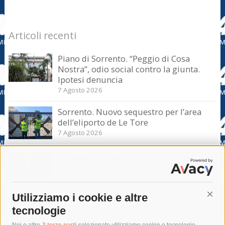
Articoli recenti
Piano di Sorrento. “Peggio di Cosa
Nostra”, odio social contro la giunta.
Ipotesi denuncia
7 Agosto 2026
Sorrento. Nuovo sequestro per l’area
dell’eliporto de Le Tore
7 Agosto 2026
Sorrento. Aggredisce sessualmente una
turista e le strappa il portafogli, fermato
dai carabinieri
7 Agosto 2026
Utilizziamo i cookie e altre
Cont
tecnologie
Noi e altre
3 terze parti
selezionate utilizziamo cookie e tecnologie