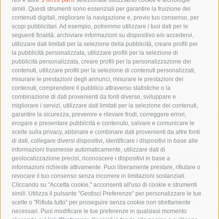
Tag
simili. Questi strumenti sono essenziali per garantire la fruizione dei
contenuti digitali, migliorare la navigazione e, previo tuo consenso, per
acqua
allerta meteo
anas
scopi pubblicitari. Ad esempio, potremmo utilizzare i tuoi dati per le
seguenti finalità: archiviare informazioni su dispositivo e/o accedervi,
area marina protetta di punta campanella
arresto
utilizzare dati limitati per la selezione della pubblicità, creare profili per
la pubblicità personalizzata, utilizzare profili per la selezione di
Asl Napoli 3 sud
capitaneria di porto
capri
carabinieri
pubblicità personalizzata, creare profili per la personalizzazione dei
castellammare di stabia
circumvesuviana
contenuti, utilizzare profili per la selezione di contenuti personalizzati,
misurare le prestazioni degli annunci, misurare le prestazioni dei
comune di sorrento
concerto
contagi
contenuti, comprendere il pubblico attraverso statistiche o la
combinazione di dati provenienti da fonti diverse, sviluppare e
costiera amalfitana
covid-19
eav
elezioni
migliorare i servizi, utilizzare dati limitati per la selezione dei contenuti,
fondazione sorrento
gori
guardia costiera
incidente
garantire la sicurezza, prevenire e rilevare frodi, correggere errori,
erogare e presentare pubblicità e contenuto, salvare e comunicare le
lavori
lorenzo balducelli
mare
massa lubrense
scelte sulla privacy, abbinare e combinare dati provenienti da altre fonti
di dati, collegare diversi dispositivi, identificare i dispositivi in base alle
massimo coppola
Meta
napoli
ordinanza
informazioni trasmesse automaticamente, utilizzare dati di
penisola sorrentina
piano di sorrento
polizia municipale
geolocalizzazione precisi, riconoscere i dispositivi in base a
informazioni richieste attivamente. Puoi liberamente prestare, rifiutare o
protezione civile
Regione Campania
sant'agnello
revocare il tuo consenso senza incorrere in limitazioni sostanziali.
Cliccando su "Accetta cookie," acconsenti all'uso di cookie e strumenti
sindaco cuomo
sorrento
studenti
temporali
treni
simili. Utilizza il pulsante "Gestisci Preferenze" per personalizzare le tue
turismo
Vico Equense
villa fiorentino
vincenzo de luca
scelte o "Rifiuta tutto" per proseguire senza cookie non strettamente
necessari. Puoi modificare le tue preferenze in qualsiasi momento