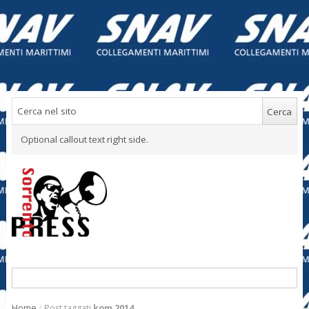
Optional callout text right side.
Home
/
Post taggati
kom 2014