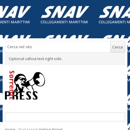
Optional callout text right side.
Home
/
Post taggati
Jinling Hotel