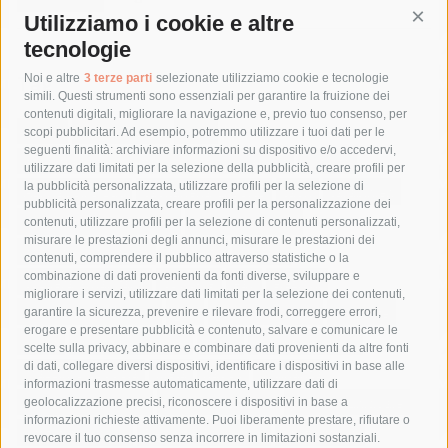
Utilizziamo i cookie e altre
Cont
tecnologie
Tag
Noi e altre
3 terze parti
selezionate utilizziamo cookie e tecnologie
simili. Questi strumenti sono essenziali per garantire la fruizione dei
contenuti digitali, migliorare la navigazione e, previo tuo consenso, per
acqua
allerta meteo
anas
scopi pubblicitari. Ad esempio, potremmo utilizzare i tuoi dati per le
seguenti finalità: archiviare informazioni su dispositivo e/o accedervi,
area marina protetta di punta campanella
arresto
utilizzare dati limitati per la selezione della pubblicità, creare profili per
la pubblicità personalizzata, utilizzare profili per la selezione di
Asl Napoli 3 sud
capitaneria di porto
capri
carabinieri
pubblicità personalizzata, creare profili per la personalizzazione dei
castellammare di stabia
circumvesuviana
contenuti, utilizzare profili per la selezione di contenuti personalizzati,
misurare le prestazioni degli annunci, misurare le prestazioni dei
comune di sorrento
concerto
contagi
contenuti, comprendere il pubblico attraverso statistiche o la
combinazione di dati provenienti da fonti diverse, sviluppare e
costiera amalfitana
covid-19
eav
elezioni
migliorare i servizi, utilizzare dati limitati per la selezione dei contenuti,
fondazione sorrento
gori
guardia costiera
incidente
garantire la sicurezza, prevenire e rilevare frodi, correggere errori,
erogare e presentare pubblicità e contenuto, salvare e comunicare le
lavori
lorenzo balducelli
mare
massa lubrense
scelte sulla privacy, abbinare e combinare dati provenienti da altre fonti
di dati, collegare diversi dispositivi, identificare i dispositivi in base alle
massimo coppola
Meta
napoli
ordinanza
informazioni trasmesse automaticamente, utilizzare dati di
penisola sorrentina
piano di sorrento
polizia municipale
geolocalizzazione precisi, riconoscere i dispositivi in base a
informazioni richieste attivamente. Puoi liberamente prestare, rifiutare o
protezione civile
Regione Campania
sant'agnello
revocare il tuo consenso senza incorrere in limitazioni sostanziali.