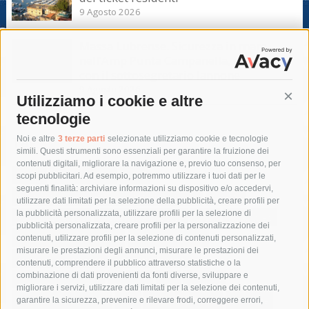
9 Agosto 2026
Massa Lubrense. Sicurezza in mare
nell’Amp Punta Campanella, incontro
con il sottosegretario Iannone
9 Agosto 2026
Utilizziamo i cookie e altre
Cont
tecnologie
Tag
Noi e altre
3 terze parti
selezionate utilizziamo cookie e tecnologie
simili. Questi strumenti sono essenziali per garantire la fruizione dei
contenuti digitali, migliorare la navigazione e, previo tuo consenso, per
acqua
allerta meteo
anas
scopi pubblicitari. Ad esempio, potremmo utilizzare i tuoi dati per le
seguenti finalità: archiviare informazioni su dispositivo e/o accedervi,
area marina protetta di punta campanella
arresto
utilizzare dati limitati per la selezione della pubblicità, creare profili per
la pubblicità personalizzata, utilizzare profili per la selezione di
Asl Napoli 3 sud
capitaneria di porto
capri
carabinieri
pubblicità personalizzata, creare profili per la personalizzazione dei
castellammare di stabia
circumvesuviana
contenuti, utilizzare profili per la selezione di contenuti personalizzati,
misurare le prestazioni degli annunci, misurare le prestazioni dei
comune di sorrento
concerto
contagi
contenuti, comprendere il pubblico attraverso statistiche o la
combinazione di dati provenienti da fonti diverse, sviluppare e
costiera amalfitana
covid-19
eav
elezioni
migliorare i servizi, utilizzare dati limitati per la selezione dei contenuti,
fondazione sorrento
gori
guardia costiera
incidente
garantire la sicurezza, prevenire e rilevare frodi, correggere errori,