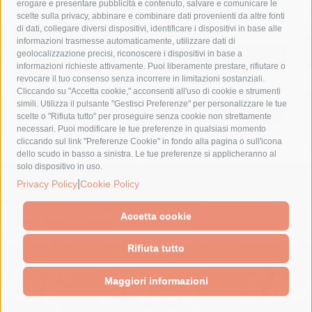
erogare e presentare pubblicità e contenuto, salvare e comunicare le
lavori
lorenzo balducelli
mare
massa lubrense
scelte sulla privacy, abbinare e combinare dati provenienti da altre fonti
di dati, collegare diversi dispositivi, identificare i dispositivi in base alle
massimo coppola
Meta
napoli
ordinanza
informazioni trasmesse automaticamente, utilizzare dati di
penisola sorrentina
piano di sorrento
polizia municipale
geolocalizzazione precisi, riconoscere i dispositivi in base a
informazioni richieste attivamente. Puoi liberamente prestare, rifiutare o
protezione civile
Regione Campania
sant'agnello
revocare il tuo consenso senza incorrere in limitazioni sostanziali.
Cliccando su "Accetta cookie," acconsenti all'uso di cookie e strumenti
sindaco cuomo
sorrento
studenti
temporali
treni
simili. Utilizza il pulsante "Gestisci Preferenze" per personalizzare le tue
turismo
Vico Equense
villa fiorentino
vincenzo de luca
scelte o "Rifiuta tutto" per proseguire senza cookie non strettamente
necessari. Puoi modificare le tue preferenze in qualsiasi momento
cliccando sul link "Preferenze Cookie" in fondo alla pagina o sull'icona
dello scudo in basso a sinistra. Le tue preferenze si applicheranno al
solo dispositivo in uso.
© 2015 SorrentoPress. All rights reserved.
|
Privacy Policy
Cookie Policy
Il giornale online della Penisola Sorrentina
Privacy policy
-
Cookie Policy
Accetta cookie
Rifiuta tutto
Maggiori informazioni