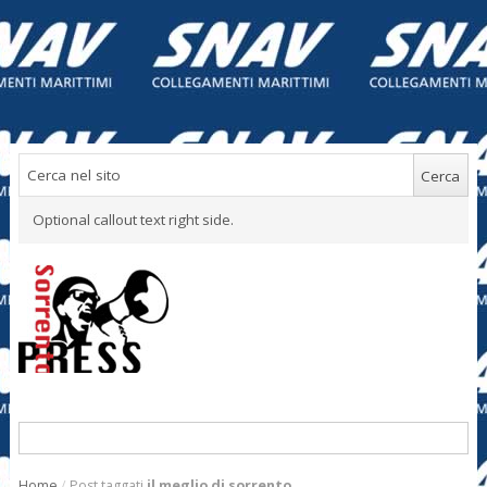
Optional callout text right side.
Home
/
Post taggati
il meglio di sorrento