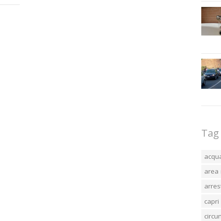
Tag
acqu
area 
arres
capri
circ