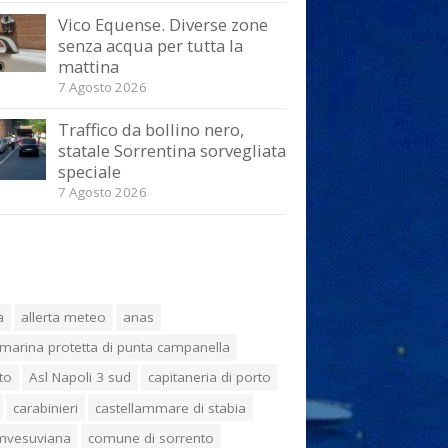
Vico Equense. Diverse zone
senza acqua per tutta la
mattina
7 Agosto 2026
Traffico da bollino nero,
statale Sorrentina sorvegliata
speciale
7 Agosto 2026
a
allerta meteo
anas
marina protetta di punta campanella
to
Asl Napoli 3 sud
capitaneria di porto
carabinieri
castellammare di stabia
umvesuviana
comune di sorrento