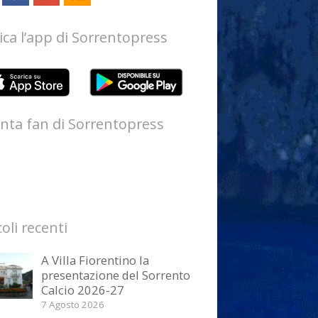
ica l’app di Sorrentopress
nta fan di Sorrentopress
coli recenti
A Villa Fiorentino la
presentazione del Sorrento
Calcio 2026-27
7 Agosto 2026