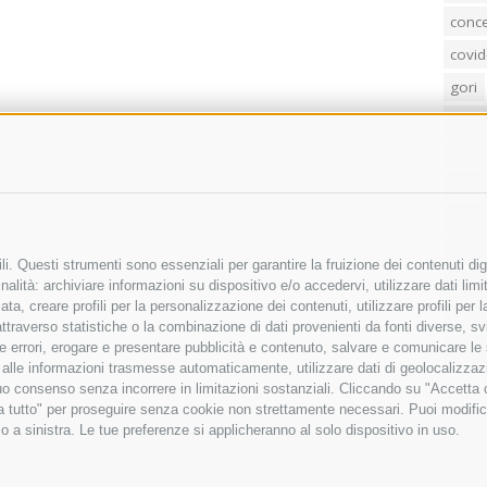
conc
covid
gori
loren
mass
penis
poliz
Regi
i. Questi strumenti sono essenziali per garantire la fruizione dei contenuti dig
sind
alità: archiviare informazioni su dispositivo e/o accedervi, utilizzare dati limita
zata, creare profili per la personalizzazione dei contenuti, utilizzare profili per
temp
raverso statistiche o la combinazione di dati provenienti da fonti diverse, svilu
villa
ere errori, erogare e presentare pubblicità e contenuto, salvare e comunicare le
base alle informazioni trasmesse automaticamente, utilizzare dati di geolocalizza
tuo consenso senza incorrere in limitazioni sostanziali. Cliccando su "Accetta co
ta tutto" per proseguire senza cookie non strettamente necessari. Puoi modific
o a sinistra. Le tue preferenze si applicheranno al solo dispositivo in uso.