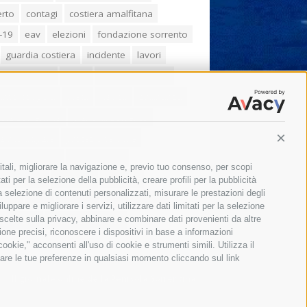
erto
contagi
costiera amalfitana
-19
eav
elezioni
fondazione sorrento
guardia costiera
incidente
lavori
zo balducelli
mare
massa lubrense
imo coppola
Meta
napoli
ordinanza
ola sorrentina
piano di sorrento
ia municipale
protezione civile
Conti
one Campania
sant'agnello
itali, migliorare la navigazione e, previo tuo consenso, per scopi
aco cuomo
sorrento
studenti
ti per la selezione della pubblicità, creare profili per la pubblicità
 la selezione di contenuti personalizzati, misurare le prestazioni degli
orali
treni
turismo
Vico Equense
ppare e migliorare i servizi, utilizzare dati limitati per la selezione
 fiorentino
vincenzo de luca
 scelte sulla privacy, abbinare e combinare dati provenienti da altre
zione precisi, riconoscere i dispositivi in base a informazioni
okie," acconsenti all'uso di cookie e strumenti simili. Utilizza il
are le tue preferenze in qualsiasi momento cliccando sul link
Il giornale online della Penisola Sorrentina