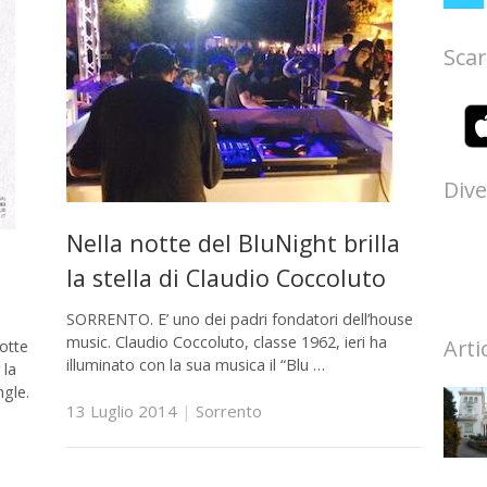
Scar
Dive
Nella notte del BluNight brilla
la stella di Claudio Coccoluto
SORRENTO. E’ uno dei padri fondatori dell’house
music. Claudio Coccoluto, classe 1962, ieri ha
Arti
otte
illuminato con la sua musica il “Blu …
 la
ngle.
13 Luglio 2014
|
Sorrento