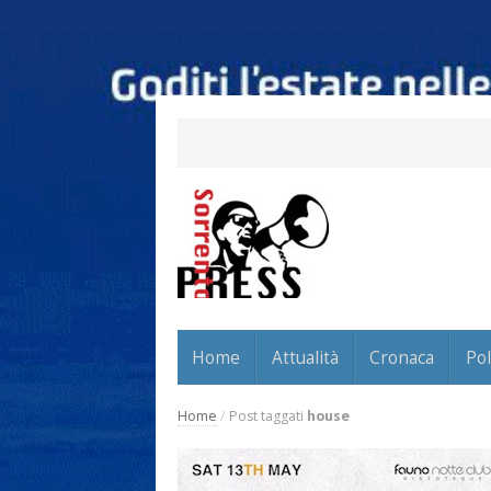
Home
Attualità
Cronaca
Pol
Home
/
Post taggati
house