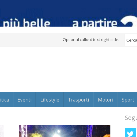
Optional callout text right side.
itica
Eventi
Lifestyle
Trasporti
Motori
Sport
Segu