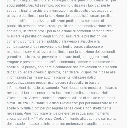
contenuti digitali, migliorare la navigazione e, previo tuo consenso, per
acqua
allerta meteo
anas
scopi pubblicitari. Ad esempio, potremmo utilizzare i tuoi dati per le
seguenti finalità: archiviare informazioni su dispositivo e/o accedervi,
area marina protetta di punta campanella
arresto
utilizzare dati limitati per la selezione della pubblicità, creare profili per
la pubblicità personalizzata, utilizzare profili per la selezione di
Asl Napoli 3 sud
capitaneria di porto
capri
carabinieri
pubblicità personalizzata, creare profili per la personalizzazione dei
castellammare di stabia
circumvesuviana
contenuti, utilizzare profili per la selezione di contenuti personalizzati,
misurare le prestazioni degli annunci, misurare le prestazioni dei
comune di sorrento
concerto
contagi
contenuti, comprendere il pubblico attraverso statistiche o la
combinazione di dati provenienti da fonti diverse, sviluppare e
costiera amalfitana
covid-19
eav
elezioni
migliorare i servizi, utilizzare dati limitati per la selezione dei contenuti,
fondazione sorrento
gori
guardia costiera
incidente
garantire la sicurezza, prevenire e rilevare frodi, correggere errori,
erogare e presentare pubblicità e contenuto, salvare e comunicare le
lavori
lorenzo balducelli
mare
massa lubrense
scelte sulla privacy, abbinare e combinare dati provenienti da altre fonti
di dati, collegare diversi dispositivi, identificare i dispositivi in base alle
massimo coppola
Meta
napoli
ordinanza
informazioni trasmesse automaticamente, utilizzare dati di
penisola sorrentina
piano di sorrento
polizia municipale
geolocalizzazione precisi, riconoscere i dispositivi in base a
informazioni richieste attivamente. Puoi liberamente prestare, rifiutare o
protezione civile
Regione Campania
sant'agnello
revocare il tuo consenso senza incorrere in limitazioni sostanziali.
Cliccando su "Accetta cookie," acconsenti all'uso di cookie e strumenti
sindaco cuomo
sorrento
studenti
temporali
treni
simili. Utilizza il pulsante "Gestisci Preferenze" per personalizzare le tue
turismo
Vico Equense
villa fiorentino
vincenzo de luca
scelte o "Rifiuta tutto" per proseguire senza cookie non strettamente
necessari. Puoi modificare le tue preferenze in qualsiasi momento
cliccando sul link "Preferenze Cookie" in fondo alla pagina o sull'icona
dello scudo in basso a sinistra. Le tue preferenze si applicheranno al