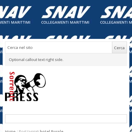
Optional callout text right side.
Home
/
Post taggati
hotel Purple