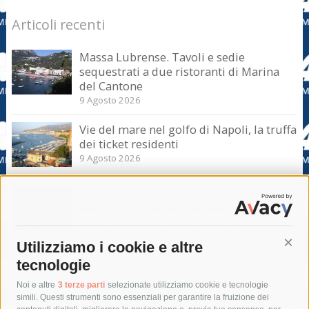
Articoli recenti
Massa Lubrense. Tavoli e sedie
sequestrati a due ristoranti di Marina
del Cantone
9 Agosto 2026
Vie del mare nel golfo di Napoli, la truffa
dei ticket residenti
9 Agosto 2026
Massa Lubrense. Sicurezza in mare
nell’Amp Punta Campanella, incontro
con il sottosegretario Iannone
9 Agosto 2026
Utilizziamo i cookie e altre
Cont
tecnologie
Tag
Noi e altre
3 terze parti
selezionate utilizziamo cookie e tecnologie
simili. Questi strumenti sono essenziali per garantire la fruizione dei