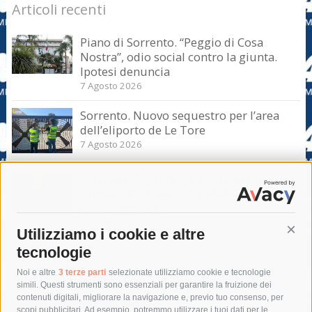
Articoli recenti
Piano di Sorrento. “Peggio di Cosa
Nostra”, odio social contro la giunta.
Ipotesi denuncia
7 Agosto 2026
Sorrento. Nuovo sequestro per l’area
dell’eliporto de Le Tore
7 Agosto 2026
Sorrento. Aggredisce sessualmente una
turista e le strappa il portafogli, fermato
dai carabinieri
7 Agosto 2026
Utilizziamo i cookie e altre
Cont
tecnologie
Tag
Noi e altre
3 terze parti
selezionate utilizziamo cookie e tecnologie
simili. Questi strumenti sono essenziali per garantire la fruizione dei
contenuti digitali, migliorare la navigazione e, previo tuo consenso, per
acqua
allerta meteo
anas
scopi pubblicitari. Ad esempio, potremmo utilizzare i tuoi dati per le