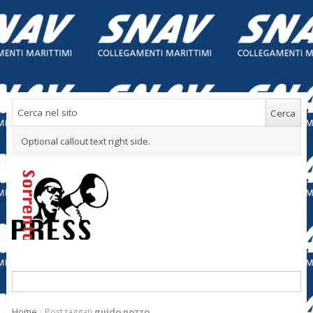
Optional callout text right side.
Home
/
Post taggati
guido pozzo