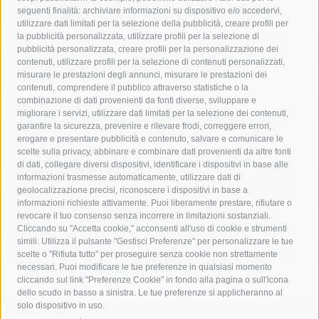
seguenti finalità: archiviare informazioni su dispositivo e/o accedervi,
area marina protetta di punta campanella
arresto
utilizzare dati limitati per la selezione della pubblicità, creare profili per
la pubblicità personalizzata, utilizzare profili per la selezione di
Asl Napoli 3 sud
capitaneria di porto
capri
carabinieri
pubblicità personalizzata, creare profili per la personalizzazione dei
castellammare di stabia
circumvesuviana
contenuti, utilizzare profili per la selezione di contenuti personalizzati,
misurare le prestazioni degli annunci, misurare le prestazioni dei
comune di sorrento
concerto
contagi
contenuti, comprendere il pubblico attraverso statistiche o la
combinazione di dati provenienti da fonti diverse, sviluppare e
costiera amalfitana
covid-19
eav
elezioni
migliorare i servizi, utilizzare dati limitati per la selezione dei contenuti,
fondazione sorrento
gori
guardia costiera
incidente
garantire la sicurezza, prevenire e rilevare frodi, correggere errori,
erogare e presentare pubblicità e contenuto, salvare e comunicare le
lavori
lorenzo balducelli
mare
massa lubrense
scelte sulla privacy, abbinare e combinare dati provenienti da altre fonti
di dati, collegare diversi dispositivi, identificare i dispositivi in base alle
massimo coppola
Meta
napoli
ordinanza
informazioni trasmesse automaticamente, utilizzare dati di
penisola sorrentina
piano di sorrento
polizia municipale
geolocalizzazione precisi, riconoscere i dispositivi in base a
informazioni richieste attivamente. Puoi liberamente prestare, rifiutare o
protezione civile
Regione Campania
sant'agnello
revocare il tuo consenso senza incorrere in limitazioni sostanziali.
Cliccando su "Accetta cookie," acconsenti all'uso di cookie e strumenti
sindaco cuomo
sorrento
studenti
temporali
treni
simili. Utilizza il pulsante "Gestisci Preferenze" per personalizzare le tue
turismo
Vico Equense
villa fiorentino
vincenzo de luca
scelte o "Rifiuta tutto" per proseguire senza cookie non strettamente
necessari. Puoi modificare le tue preferenze in qualsiasi momento
cliccando sul link "Preferenze Cookie" in fondo alla pagina o sull'icona
dello scudo in basso a sinistra. Le tue preferenze si applicheranno al
solo dispositivo in uso.