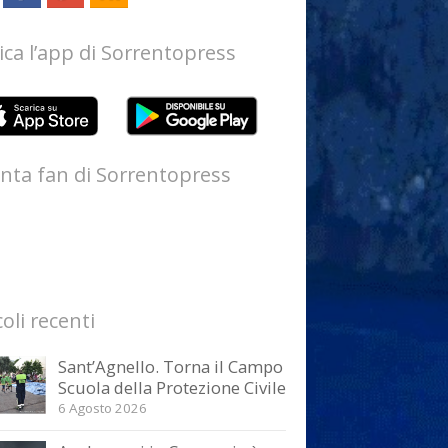
ica l’app di Sorrentopress
nta fan di Sorrentopress
coli recenti
Sant’Agnello. Torna il Campo
Scuola della Protezione Civile
6 Agosto 2026