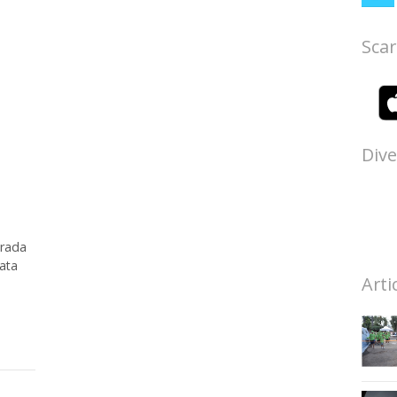
Scar
Dive
trada
nata
Arti