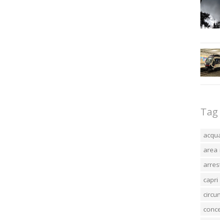
Tag
acqu
area 
arres
capri
circ
conc