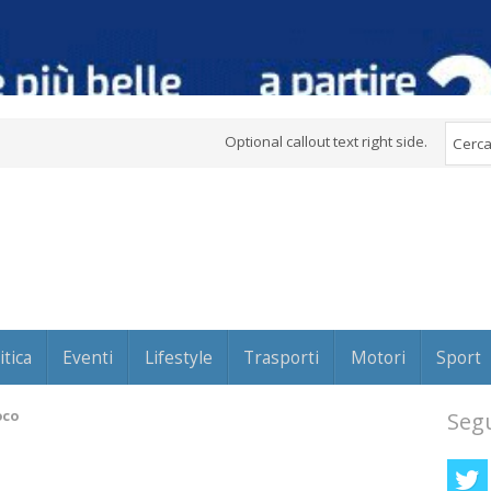
Optional callout text right side.
itica
Eventi
Lifestyle
Trasporti
Motori
Sport
oco
Segu