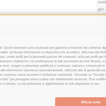
covid
gori
loren
mass
penis
poliz
Regi
i. Questi strumenti sono essenziali per garantire la fruizione dei contenuti dig
sind
alità: archiviare informazioni su dispositivo e/o accedervi, utilizzare dati limita
zata, creare profili per la personalizzazione dei contenuti, utilizzare profili per
temp
raverso statistiche o la combinazione di dati provenienti da fonti diverse, svilu
villa
ere errori, erogare e presentare pubblicità e contenuto, salvare e comunicare le
base alle informazioni trasmesse automaticamente, utilizzare dati di geolocalizza
tuo consenso senza incorrere in limitazioni sostanziali. Cliccando su "Accetta co
ta tutto" per proseguire senza cookie non strettamente necessari. Puoi modific
o a sinistra. Le tue preferenze si applicheranno al solo dispositivo in uso.
Rifiuta tutto