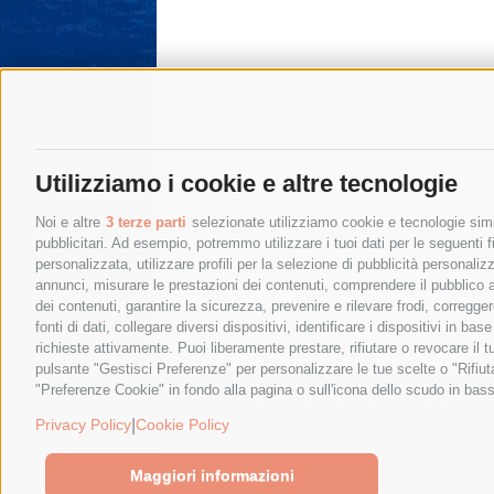
Utilizziamo i cookie e altre tecnologie
Noi e altre
3 terze parti
selezionate utilizziamo cookie e tecnologie simil
pubblicitari. Ad esempio, potremmo utilizzare i tuoi dati per le seguenti fin
personalizzata, utilizzare profili per la selezione di pubblicità personaliz
annunci, misurare le prestazioni dei contenuti, comprendere il pubblico att
dei contenuti, garantire la sicurezza, prevenire e rilevare frodi, corregg
fonti di dati, collegare diversi dispositivi, identificare i dispositivi in 
richieste attivamente. Puoi liberamente prestare, rifiutare o revocare il 
pulsante "Gestisci Preferenze" per personalizzare le tue scelte o "Rifiu
"Preferenze Cookie" in fondo alla pagina o sull'icona dello scudo in bass
© 2015 SorrentoPress. All rights reserved.
Privacy policy
-
Cookie Policy
|
Privacy Policy
Cookie Policy
Maggiori informazioni