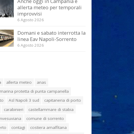
Anche oggi in Campania è
allerta meteo per temporali
improvvisi
6 Agosto 2026
Domani e sabato interrotta la
linea Eav Napoli-Sorrento
6 Agosto 2026
a
allerta meteo
anas
marina protetta di punta campanella
to
Asl Napoli 3 sud
capitaneria di porto
carabinieri
castellammare di stabia
umvesuviana
comune di sorrento
erto
contagi
costiera amalfitana