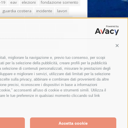
-19
eav
elezioni
fondazione sorrento
guardia costiera
incidente
lavori
zo balducelli
mare
massa lubrense
imo coppola
Meta
napoli
ordinanza
ola sorrentina
piano di sorrento
ia municipale
protezione civile
Conti
one Campania
sant'agnello
itali, migliorare la navigazione e, previo tuo consenso, per scopi
aco cuomo
sorrento
studenti
ti per la selezione della pubblicità, creare profili per la pubblicità
 la selezione di contenuti personalizzati, misurare le prestazioni degli
orali
treni
turismo
Vico Equense
ppare e migliorare i servizi, utilizzare dati limitati per la selezione
 fiorentino
vincenzo de luca
 scelte sulla privacy, abbinare e combinare dati provenienti da altre
zione precisi, riconoscere i dispositivi in base a informazioni
okie," acconsenti all'uso di cookie e strumenti simili. Utilizza il
are le tue preferenze in qualsiasi momento cliccando sul link
Il giornale online della Penisola Sorrentina
Accetta cookie