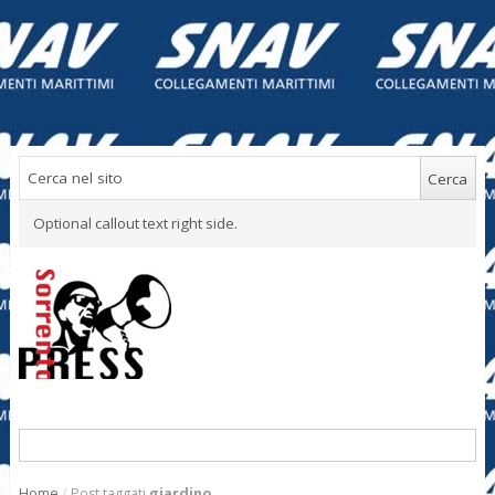
Optional callout text right side.
Home
/
Post taggati
giardino