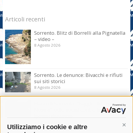
Articoli recenti
Sorrento. Blitz di Borrelli alla Pignatella
– video –
8 Agosto 2026
Sorrento. Le denunce: Bivacchi e rifiuti
sui siti storici
8 Agosto 2026
Piano di Sorrento. “Peggio di Cosa
Nostra”, odio social contro la giunta.
Ipotesi denuncia
7 Agosto 2026
Utilizziamo i cookie e altre
Cont