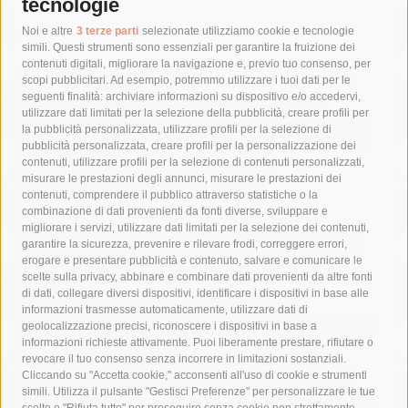
tecnologie
Tag
Noi e altre
3 terze parti
selezionate utilizziamo cookie e tecnologie
simili. Questi strumenti sono essenziali per garantire la fruizione dei
contenuti digitali, migliorare la navigazione e, previo tuo consenso, per
acqua
allerta meteo
anas
scopi pubblicitari. Ad esempio, potremmo utilizzare i tuoi dati per le
seguenti finalità: archiviare informazioni su dispositivo e/o accedervi,
area marina protetta di punta campanella
arresto
utilizzare dati limitati per la selezione della pubblicità, creare profili per
la pubblicità personalizzata, utilizzare profili per la selezione di
Asl Napoli 3 sud
capitaneria di porto
capri
carabinieri
pubblicità personalizzata, creare profili per la personalizzazione dei
castellammare di stabia
circumvesuviana
contenuti, utilizzare profili per la selezione di contenuti personalizzati,
misurare le prestazioni degli annunci, misurare le prestazioni dei
comune di sorrento
concerto
contagi
contenuti, comprendere il pubblico attraverso statistiche o la
combinazione di dati provenienti da fonti diverse, sviluppare e
costiera amalfitana
covid-19
eav
elezioni
migliorare i servizi, utilizzare dati limitati per la selezione dei contenuti,
fondazione sorrento
gori
guardia costiera
incidente
garantire la sicurezza, prevenire e rilevare frodi, correggere errori,
erogare e presentare pubblicità e contenuto, salvare e comunicare le
lavori
lorenzo balducelli
mare
massa lubrense
scelte sulla privacy, abbinare e combinare dati provenienti da altre fonti
di dati, collegare diversi dispositivi, identificare i dispositivi in base alle
massimo coppola
Meta
napoli
ordinanza
informazioni trasmesse automaticamente, utilizzare dati di
penisola sorrentina
piano di sorrento
polizia municipale
geolocalizzazione precisi, riconoscere i dispositivi in base a
informazioni richieste attivamente. Puoi liberamente prestare, rifiutare o
protezione civile
Regione Campania
sant'agnello
revocare il tuo consenso senza incorrere in limitazioni sostanziali.
Cliccando su "Accetta cookie," acconsenti all'uso di cookie e strumenti
sindaco cuomo
sorrento
studenti
temporali
treni
simili. Utilizza il pulsante "Gestisci Preferenze" per personalizzare le tue
scelte o "Rifiuta tutto" per proseguire senza cookie non strettamente