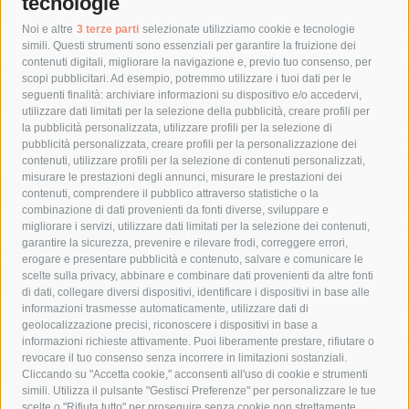
tecnologie
Tag
Noi e altre
3 terze parti
selezionate utilizziamo cookie e tecnologie
simili. Questi strumenti sono essenziali per garantire la fruizione dei
contenuti digitali, migliorare la navigazione e, previo tuo consenso, per
acqua
allerta meteo
anas
scopi pubblicitari. Ad esempio, potremmo utilizzare i tuoi dati per le
seguenti finalità: archiviare informazioni su dispositivo e/o accedervi,
area marina protetta di punta campanella
arresto
utilizzare dati limitati per la selezione della pubblicità, creare profili per
la pubblicità personalizzata, utilizzare profili per la selezione di
Asl Napoli 3 sud
capitaneria di porto
capri
carabinieri
pubblicità personalizzata, creare profili per la personalizzazione dei
castellammare di stabia
circumvesuviana
contenuti, utilizzare profili per la selezione di contenuti personalizzati,
misurare le prestazioni degli annunci, misurare le prestazioni dei
comune di sorrento
concerto
contagi
contenuti, comprendere il pubblico attraverso statistiche o la
combinazione di dati provenienti da fonti diverse, sviluppare e
costiera amalfitana
covid-19
eav
elezioni
migliorare i servizi, utilizzare dati limitati per la selezione dei contenuti,
fondazione sorrento
gori
guardia costiera
incidente
garantire la sicurezza, prevenire e rilevare frodi, correggere errori,
erogare e presentare pubblicità e contenuto, salvare e comunicare le
lavori
lorenzo balducelli
mare
massa lubrense
scelte sulla privacy, abbinare e combinare dati provenienti da altre fonti
di dati, collegare diversi dispositivi, identificare i dispositivi in base alle
massimo coppola
Meta
napoli
ordinanza
informazioni trasmesse automaticamente, utilizzare dati di
penisola sorrentina
piano di sorrento
polizia municipale
geolocalizzazione precisi, riconoscere i dispositivi in base a
informazioni richieste attivamente. Puoi liberamente prestare, rifiutare o
protezione civile
Regione Campania
sant'agnello
revocare il tuo consenso senza incorrere in limitazioni sostanziali.
Cliccando su "Accetta cookie," acconsenti all'uso di cookie e strumenti
sindaco cuomo
sorrento
studenti
temporali
treni
simili. Utilizza il pulsante "Gestisci Preferenze" per personalizzare le tue
turismo
Vico Equense
villa fiorentino
vincenzo de luca
scelte o "Rifiuta tutto" per proseguire senza cookie non strettamente