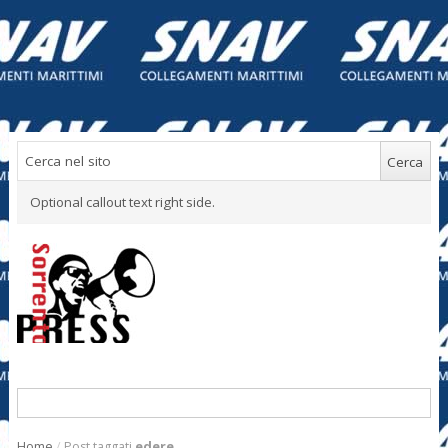
Optional callout text right side.
Home
/
Post taggati
edere