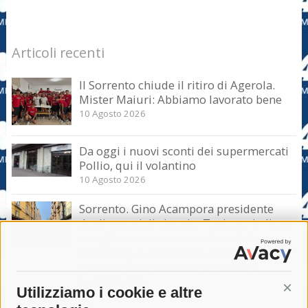
Articoli recenti
Il Sorrento chiude il ritiro di Agerola.
Mister Maiuri: Abbiamo lavorato bene
10 Agosto 2026
Da oggi i nuovi sconti dei supermercati
Pollio, qui il volantino
10 Agosto 2026
Sorrento. Gino Acampora presidente
degli agenti di viaggio: Turismo in linea
con gli anni scorsi ma calo nel clou
dell’estate, a Ferragosto si punta sul last
minute. Bene settembre e ottobre
10 Agosto 2026
Utilizziamo i cookie e altre
Cont