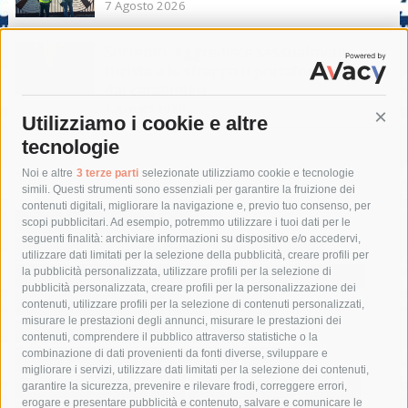
7 Agosto 2026
Sorrento. Aggredisce sessualmente una
turista e le strappa il portafogli, fermato
dai carabinieri
7 Agosto 2026
Utilizziamo i cookie e altre
Cont
tecnologie
Tag
Noi e altre
3 terze parti
selezionate utilizziamo cookie e tecnologie
simili. Questi strumenti sono essenziali per garantire la fruizione dei
contenuti digitali, migliorare la navigazione e, previo tuo consenso, per
acqua
allerta meteo
anas
scopi pubblicitari. Ad esempio, potremmo utilizzare i tuoi dati per le
seguenti finalità: archiviare informazioni su dispositivo e/o accedervi,
area marina protetta di punta campanella
arresto
utilizzare dati limitati per la selezione della pubblicità, creare profili per
la pubblicità personalizzata, utilizzare profili per la selezione di
Asl Napoli 3 sud
capitaneria di porto
capri
carabinieri
pubblicità personalizzata, creare profili per la personalizzazione dei
castellammare di stabia
circumvesuviana
contenuti, utilizzare profili per la selezione di contenuti personalizzati,
misurare le prestazioni degli annunci, misurare le prestazioni dei
comune di sorrento
concerto
contagi
contenuti, comprendere il pubblico attraverso statistiche o la
combinazione di dati provenienti da fonti diverse, sviluppare e
costiera amalfitana
covid-19
eav
elezioni
migliorare i servizi, utilizzare dati limitati per la selezione dei contenuti,
fondazione sorrento
gori
guardia costiera
incidente
garantire la sicurezza, prevenire e rilevare frodi, correggere errori,
erogare e presentare pubblicità e contenuto, salvare e comunicare le