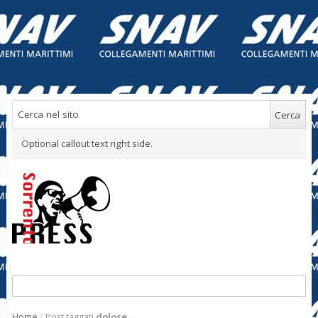
Optional callout text right side.
Home
/
Post taggati
dolose