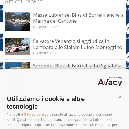
Articoli recenti
Massa Lubrense. Blitz di Borrelli anche a
Marina del Cantone
8 Agosto 2026
Salvatore Venanzio si aggiudica in
Lombardia lo Slalom Luino-Montegrino
8 Agosto 2026
Sorrento. Blitz di Borrelli alla Pignatella
– video –
8 Agosto 2026
Utilizziamo i cookie e altre
Cont
tecnologie
Tag
Noi e altre
3 terze parti
selezionate utilizziamo cookie e tecnologie
simili. Questi strumenti sono essenziali per garantire la fruizione dei
contenuti digitali, migliorare la navigazione e, previo tuo consenso, per