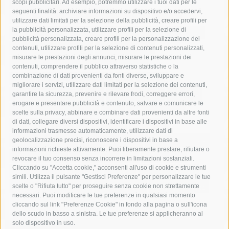
acqua
allerta meteo
anas
scopi pubblicitari. Ad esempio, potremmo utilizzare i tuoi dati per le
seguenti finalità: archiviare informazioni su dispositivo e/o accedervi,
area marina protetta di punta campanella
arresto
utilizzare dati limitati per la selezione della pubblicità, creare profili per
la pubblicità personalizzata, utilizzare profili per la selezione di
Asl Napoli 3 sud
capitaneria di porto
capri
carabinieri
pubblicità personalizzata, creare profili per la personalizzazione dei
castellammare di stabia
circumvesuviana
contenuti, utilizzare profili per la selezione di contenuti personalizzati,
misurare le prestazioni degli annunci, misurare le prestazioni dei
comune di sorrento
concerto
contagi
contenuti, comprendere il pubblico attraverso statistiche o la
combinazione di dati provenienti da fonti diverse, sviluppare e
costiera amalfitana
covid-19
eav
elezioni
migliorare i servizi, utilizzare dati limitati per la selezione dei contenuti,
fondazione sorrento
gori
guardia costiera
incidente
garantire la sicurezza, prevenire e rilevare frodi, correggere errori,
erogare e presentare pubblicità e contenuto, salvare e comunicare le
lavori
lorenzo balducelli
mare
massa lubrense
scelte sulla privacy, abbinare e combinare dati provenienti da altre fonti
di dati, collegare diversi dispositivi, identificare i dispositivi in base alle
massimo coppola
Meta
napoli
ordinanza
informazioni trasmesse automaticamente, utilizzare dati di
penisola sorrentina
piano di sorrento
polizia municipale
geolocalizzazione precisi, riconoscere i dispositivi in base a
informazioni richieste attivamente. Puoi liberamente prestare, rifiutare o
protezione civile
Regione Campania
sant'agnello
revocare il tuo consenso senza incorrere in limitazioni sostanziali.
Cliccando su "Accetta cookie," acconsenti all'uso di cookie e strumenti
sindaco cuomo
sorrento
studenti
temporali
treni
simili. Utilizza il pulsante "Gestisci Preferenze" per personalizzare le tue
turismo
Vico Equense
villa fiorentino
vincenzo de luca
scelte o "Rifiuta tutto" per proseguire senza cookie non strettamente
necessari. Puoi modificare le tue preferenze in qualsiasi momento
cliccando sul link "Preferenze Cookie" in fondo alla pagina o sull'icona
dello scudo in basso a sinistra. Le tue preferenze si applicheranno al
solo dispositivo in uso.