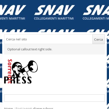
Optional callout text right side.
Home
/
Post taggati
diane schuur